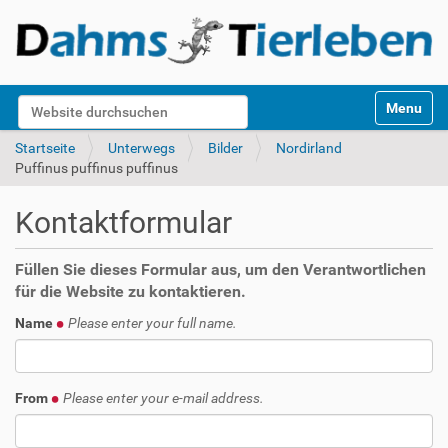
S
Website durchsuchen
Toggle na
e
k
Erweiterte Suche…
Startseite
Unterwegs
Bilder
Nordirland
t
Puffinus puffinus puffinus
i
o
Kontaktformular
n
e
n
Füllen Sie dieses Formular aus, um den Verantwortlichen
für die Website zu kontaktieren.
Name
Please enter your full name.
From
Please enter your e-mail address.