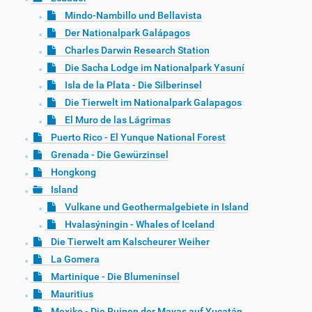
Mindo-Nambillo und Bellavista
Der Nationalpark Galápagos
Charles Darwin Research Station
Die Sacha Lodge im Nationalpark Yasuní
Isla de la Plata - Die Silberinsel
Die Tierwelt im Nationalpark Galapagos
El Muro de las Lágrimas
Puerto Rico - El Yunque National Forest
Grenada - Die Gewürzinsel
Hongkong
Island
Vulkane und Geothermalgebiete in Island
Hvalasýningin - Whales of Iceland
Die Tierwelt am Kalscheurer Weiher
La Gomera
Martinique - Die Blumeninsel
Mauritius
Mexiko - Die Ruinen der Mayas auf Yucatán