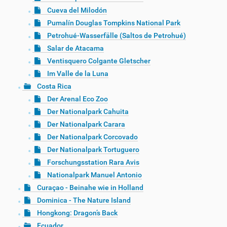
Cueva del Milodón
Pumalín Douglas Tompkins National Park
Petrohué-Wasserfälle (Saltos de Petrohué)
Salar de Atacama
Ventisquero Colgante Gletscher
Im Valle de la Luna
Costa Rica
Der Arenal Eco Zoo
Der Nationalpark Cahuita
Der Nationalpark Carara
Der Nationalpark Corcovado
Der Nationalpark Tortuguero
Forschungsstation Rara Avis
Nationalpark Manuel Antonio
Curaçao - Beinahe wie in Holland
Dominica - The Nature Island
Hongkong: Dragon’s Back
Ecuador