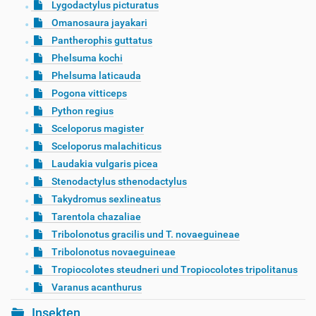
Lygodactylus picturatus
Omanosaura jayakari
Pantherophis guttatus
Phelsuma kochi
Phelsuma laticauda
Pogona vitticeps
Python regius
Sceloporus magister
Sceloporus malachiticus
Laudakia vulgaris picea
Stenodactylus sthenodactylus
Takydromus sexlineatus
Tarentola chazaliae
Tribolonotus gracilis und T. novaeguineae
Tribolonotus novaeguineae
Tropiocolotes steudneri und Tropiocolotes tripolitanus
Varanus acanthurus
Insekten