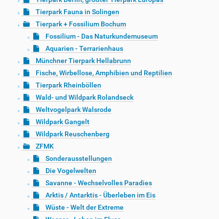
Tierpark Fauna in Solingen
Tierpark + Fossilium Bochum
Fossilium - Das Naturkundemuseum
Aquarien - Terrarienhaus
Münchner Tierpark Hellabrunn
Fische, Wirbellose, Amphibien und Reptilien
Tierpark Rheinböllen
Wald- und Wildpark Rolandseck
Weltvogelpark Walsrode
Wildpark Gangelt
Wildpark Reuschenberg
ZFMK
Sonderausstellungen
Die Vogelwelten
Savanne - Wechselvolles Paradies
Arktis / Antarktis - Überleben im Eis
Wüste - Welt der Extreme