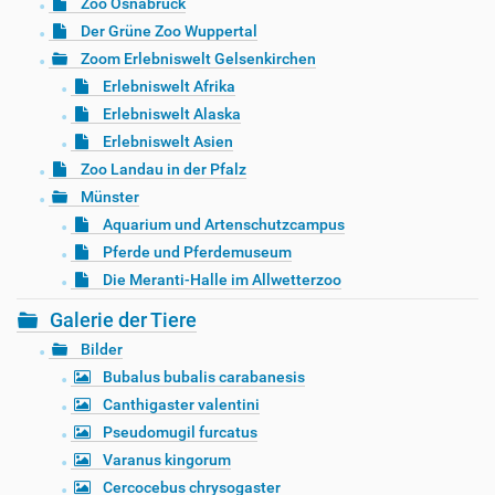
Zoo Osnabrück
Der Grüne Zoo Wuppertal
Zoom Erlebniswelt Gelsenkirchen
Erlebniswelt Afrika
Erlebniswelt Alaska
Erlebniswelt Asien
Zoo Landau in der Pfalz
Münster
Aquarium und Artenschutzcampus
Pferde und Pferdemuseum
Die Meranti-Halle im Allwetterzoo
Galerie der Tiere
Bilder
Bubalus bubalis carabanesis
Canthigaster valentini
Pseudomugil furcatus
Varanus kingorum
Cercocebus chrysogaster