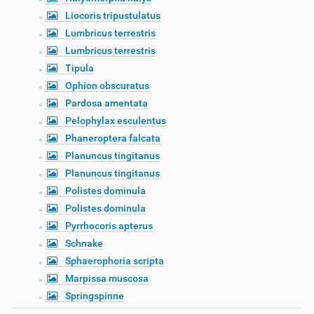
Liocoris tripustulatus
Lumbricus terrestris
Lumbricus terrestris
Tipula
Ophion obscuratus
Pardosa amentata
Pelophylax esculentus
Phaneroptera falcata
Planuncus tingitanus
Planuncus tingitanus
Polistes dominula
Polistes dominula
Pyrrhocoris apterus
Schnake
Sphaerophoria scripta
Marpissa muscosa
Springspinne