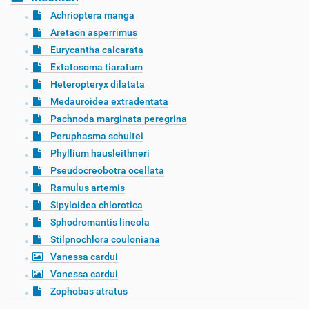
Achrioptera manga
Aretaon asperrimus
Eurycantha calcarata
Extatosoma tiaratum
Heteropteryx dilatata
Medauroidea extradentata
Pachnoda marginata peregrina
Peruphasma schultei
Phyllium hausleithneri
Pseudocreobotra ocellata
Ramulus artemis
Sipyloidea chlorotica
Sphodromantis lineola
Stilpnochlora couloniana
Vanessa cardui
Vanessa cardui
Zophobas atratus