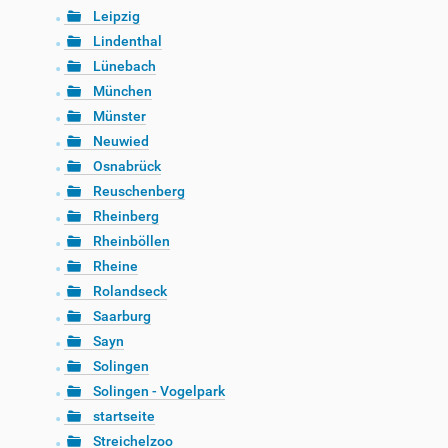
Leipzig
Lindenthal
Lünebach
München
Münster
Neuwied
Osnabrück
Reuschenberg
Rheinberg
Rheinböllen
Rheine
Rolandseck
Saarburg
Sayn
Solingen
Solingen - Vogelpark
startseite
Streichelzoo