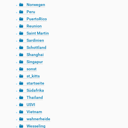
Norwegen
Peru
PuertoRico
Reunion
Saint Martin
Sardinien
Schottland
Shanghai
Singapur
sonst
st_kitts
startseite
Südafrika
Thailand
USVI
Vietnam
wahnerheide
Wesseling