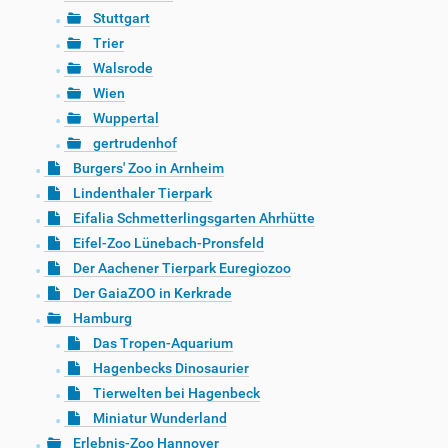
Stuttgart
Trier
Walsrode
Wien
Wuppertal
gertrudenhof
Burgers' Zoo in Arnheim
Lindenthaler Tierpark
Eifalia Schmetterlingsgarten Ahrhütte
Eifel-Zoo Lünebach-Pronsfeld
Der Aachener Tierpark Euregiozoo
Der GaiaZOO in Kerkrade
Hamburg
Das Tropen-Aquarium
Hagenbecks Dinosaurier
Tierwelten bei Hagenbeck
Miniatur Wunderland
Erlebnis-Zoo Hannover