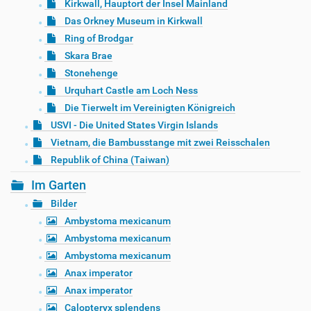
Kirkwall, Hauptort der Insel Mainland
Das Orkney Museum in Kirkwall
Ring of Brodgar
Skara Brae
Stonehenge
Urquhart Castle am Loch Ness
Die Tierwelt im Vereinigten Königreich
USVI - Die United States Virgin Islands
Vietnam, die Bambusstange mit zwei Reisschalen
Republik of China (Taiwan)
Im Garten
Bilder
Ambystoma mexicanum
Ambystoma mexicanum
Ambystoma mexicanum
Anax imperator
Anax imperator
Calopteryx splendens