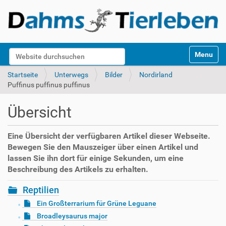
S
Website durchsuchen
Toggle na
e
k
Erweiterte Suche…
Startseite
Unterwegs
Bilder
Nordirland
t
Puffinus puffinus puffinus
i
o
Übersicht
n
e
n
Eine Übersicht der verfügbaren Artikel dieser Webseite.
Bewegen Sie den Mauszeiger über einen Artikel und
lassen Sie ihn dort für einige Sekunden, um eine
Beschreibung des Artikels zu erhalten.
Reptilien
Ein Großterrarium für Grüne Leguane
Broadleysaurus major