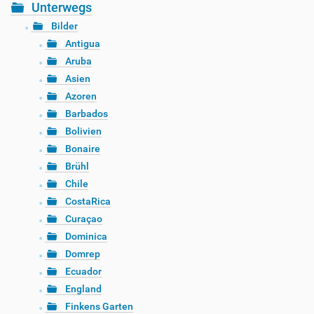
Unterwegs
Bilder
Antigua
Aruba
Asien
Azoren
Barbados
Bolivien
Bonaire
Brühl
Chile
CostaRica
Curaçao
Dominica
Domrep
Ecuador
England
Finkens Garten