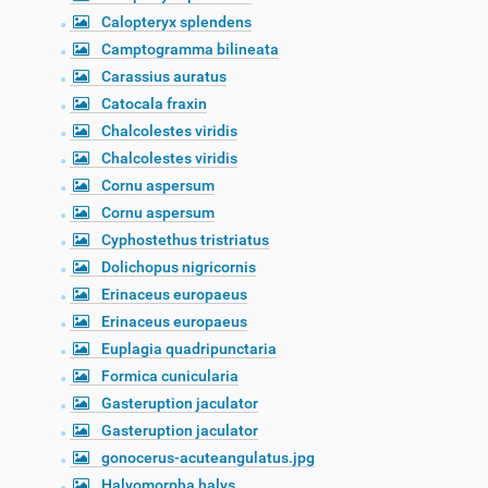
Calopteryx splendens
Camptogramma bilineata
Carassius auratus
Catocala fraxin
Chalcolestes viridis
Chalcolestes viridis
Cornu aspersum
Cornu aspersum
Cyphostethus tristriatus
Dolichopus nigricornis
Erinaceus europaeus
Erinaceus europaeus
Euplagia quadripunctaria
Formica cunicularia
Gasteruption jaculator
Gasteruption jaculator
gonocerus-acuteangulatus.jpg
Halyomorpha halys