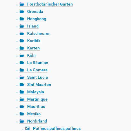
Forstbotanischer Garten
Grenada
Hongkong
Island
Kalscheuren
Karibik
Karten
Köln
La Réunion
La Gomera
Saint Lucia
Sint Maarten
Malaysia
Martinique
Mauritius
Mexiko
Nordirland
Puffinus puffinus puffinus