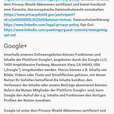
dem Privacy-Shield-Abkommen zertifiziert und bietet hierdurch
eine Garantie, das europäische Datenschutzrecht einzuhalten
(
https://www.privacyshield.gov/participant?
id=a2zt0000000L0UZAA0&status=Active
). Datenschutzerklärung:
https://www.linkedin.com/legal/privacy-policy
, Opt-Out:
https://www.linkedin.com/psettings/guest-controls/retargeting-
opt-out
.
Google+
Innerhalb unseres Onlineangebotes können Funktionen und
Inhalte der Plattform Google+, angeboten durch die Google LLC,
1600 Amphitheatre Parkway, Mountain View, CA 94043, USA
(„Google“), eingebunden werden. Hierzu können z.B. Inhalte wie
Bilder, Videos oder Texte und Schaltflächen gehören, mit denen
Nutzer Ihr Gefallen betreffend die Inhalte kundtun, den
Verfassern der Inhalte oder unsere Beiträge abonnieren können.
Sofern die Nutzer Mitglieder der Plattform Google+ sind, kann
Google den Aufruf der o.g. Inhalte und Funktionen den dortigen
Profilen der Nutzer zuordnen.
Google ist unter dem Privacy-Shield-Abkommen zertifiziert und