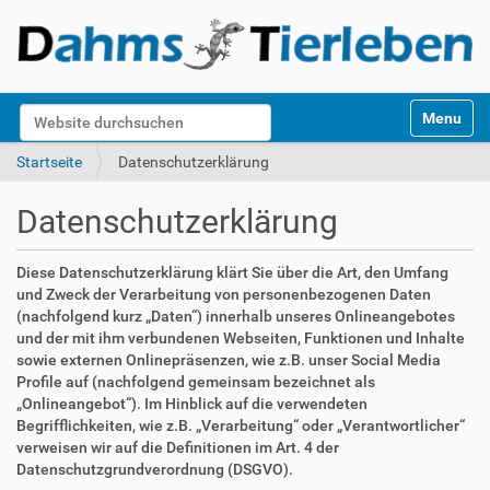
S
Website durchsuchen
Toggle na
e
k
Erweiterte Suche…
Startseite
Datenschutzerklärung
t
i
Datenschutzerklärung
o
n
e
Diese Datenschutzerklärung klärt Sie über die Art, den Umfang
n
und Zweck der Verarbeitung von personenbezogenen Daten
(nachfolgend kurz „Daten“) innerhalb unseres Onlineangebotes
und der mit ihm verbundenen Webseiten, Funktionen und Inhalte
sowie externen Onlinepräsenzen, wie z.B. unser Social Media
Profile auf (nachfolgend gemeinsam bezeichnet als
„Onlineangebot“). Im Hinblick auf die verwendeten
Begrifflichkeiten, wie z.B. „Verarbeitung“ oder „Verantwortlicher“
verweisen wir auf die Definitionen im Art. 4 der
Datenschutzgrundverordnung (DSGVO).