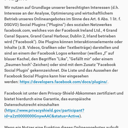
Wir nutzen auf Grundlage unserer berechtigten Interessen (d.h.
Interesse an der Analyse, Optimierung und wirtschaftlichem
Betrieb unseres Onlineangebotes im Sinne des Art. 6 Abs. 1 lit. f.
DSGVO) Social Plugins ("Plugins") des sozialen Netzwerkes
facebook.com, welches von der Facebook Ireland Ltd., 4 Grand
Canal Square, Grand Canal Harbour, Dublin 2, Irland betrieben
wird ("Facebook"). Die Plugins können Interaktionselemente oder
Inhalte (z.B. Videos, Grafiken oder Textbeiträge) darstellen und
sind an einem der Facebook Logos erkennbar (weißes „f“ auf
blauer Kachel, den Begriffen "Like", "Gefällt mir" oder einem
„Daumen hoch“-Zeichen) oder sind mit dem Zusatz "Facebook
Social Plugin" gekennzeichnet. Die Liste und das Aussehen der
Facebook Social Plugins kann hier eingesehen
werden:
https://developers.facebook.com/docs/plugins/
.
Facebook ist unter dem Privacy-Shield-Abkommen zertifiziert und
bietet hierdurch eine Garantie, das europäische
Datenschutzrecht einzuhalten
(
https://www.privacyshield.gov/participant?
id=a2zt0000000GnywAAC&status=Active
).
Wenn ein Nutzer eine Funktion dieses Onlineangebotes aufruft,