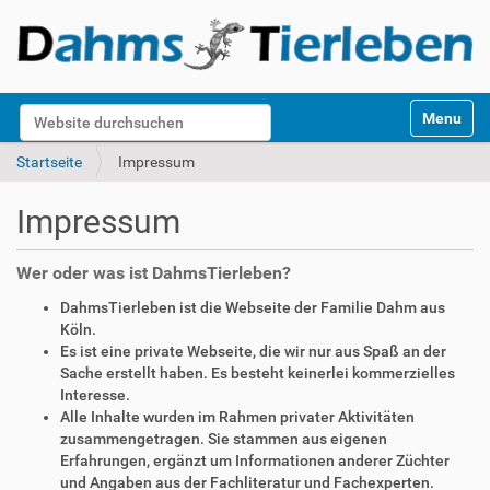
S
Website durchsuchen
Toggle na
e
k
Erweiterte Suche…
Startseite
Impressum
t
i
Impressum
o
n
e
Wer oder was ist DahmsTierleben?
n
DahmsTierleben ist die Webseite der Familie Dahm aus
Köln.
Es ist eine private Webseite, die wir nur aus Spaß an der
Sache erstellt haben. Es besteht keinerlei kommerzielles
Interesse.
Alle Inhalte wurden im Rahmen privater Aktivitäten
zusammengetragen. Sie stammen aus eigenen
Erfahrungen, ergänzt um Informationen anderer Züchter
und Angaben aus der Fachliteratur und Fachexperten.