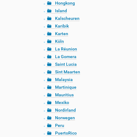
Hongkong
Island
Kalscheuren
Karibik
Karten
Köln
La Réunion
La Gomera
Saint Lucia
Sint Maarten
Malaysia
Martinique
Mauritius
Mexiko
Nordirland
Norwegen
Peru
PuertoRico