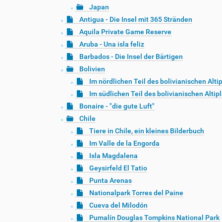
Japan
Antigua - Die Insel mit 365 Stränden
Aquila Private Game Reserve
Aruba - Una isla feliz
Barbados - Die Insel der Bärtigen
Bolivien
Im nördlichen Teil des bolivianischen Alti
Im südlichen Teil des bolivianischen Altip
Bonaire - "die gute Luft"
Chile
Tiere in Chile, ein kleines Bilderbuch
Im Valle de la Engorda
Isla Magdalena
Geysirfeld El Tatio
Punta Arenas
Nationalpark Torres del Paine
Cueva del Milodón
Pumalín Douglas Tompkins National Park