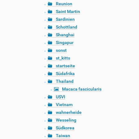
Reunion
Saint Martin
Sardinien
Schottland
Shanghai
Singapur
sonst
st_kitts
startseite
Südafrika
Thailand
Macaca fascicularis
USVI
Vietnam
wahnerheide
Wesseling
Südkorea
Taiwan