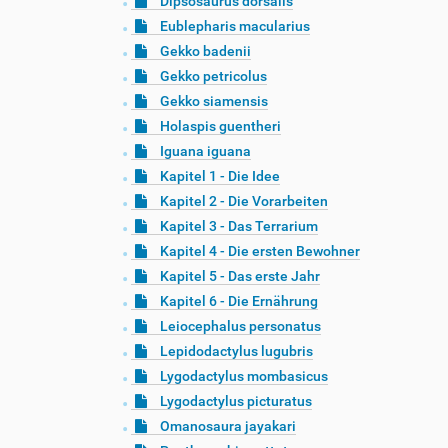
Dipsosaurus dorsalis
Eublepharis macularius
Gekko badenii
Gekko petricolus
Gekko siamensis
Holaspis guentheri
Iguana iguana
Kapitel 1 - Die Idee
Kapitel 2 - Die Vorarbeiten
Kapitel 3 - Das Terrarium
Kapitel 4 - Die ersten Bewohner
Kapitel 5 - Das erste Jahr
Kapitel 6 - Die Ernährung
Leiocephalus personatus
Lepidodactylus lugubris
Lygodactylus mombasicus
Lygodactylus picturatus
Omanosaura jayakari