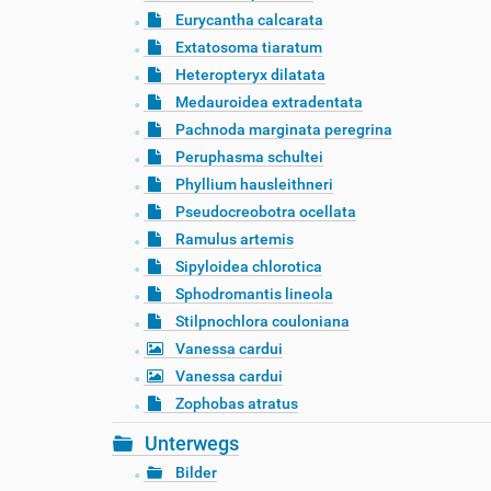
Eurycantha calcarata
Extatosoma tiaratum
Heteropteryx dilatata
Medauroidea extradentata
Pachnoda marginata peregrina
Peruphasma schultei
Phyllium hausleithneri
Pseudocreobotra ocellata
Ramulus artemis
Sipyloidea chlorotica
Sphodromantis lineola
Stilpnochlora couloniana
Vanessa cardui
Vanessa cardui
Zophobas atratus
Unterwegs
Bilder