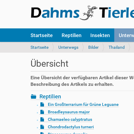
S
Startseite
Reptilien
Insekten
Unter
e
k
S
Startseite
Unterwegs
Bilder
Thailand
t
i
i
e
Übersicht
o
s
n
i
e
n
Eine Übersicht der verfügbaren Artikel dieser 
n
d
Beschreibung des Artikels zu erhalten.
h
i
Reptilien
e
Ein Großterrarium für Grüne Leguane
r
Broadleysaurus major
:
Chamaeleo calyptratus
Chondrodactylus turneri