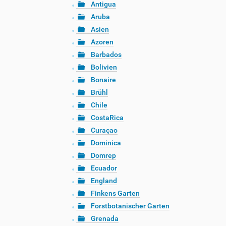
Antigua
Aruba
Asien
Azoren
Barbados
Bolivien
Bonaire
Brühl
Chile
CostaRica
Curaçao
Dominica
Domrep
Ecuador
England
Finkens Garten
Forstbotanischer Garten
Grenada