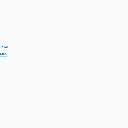
plano
lano