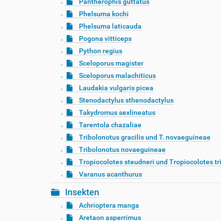
Pantherophis guttatus
Phelsuma kochi
Phelsuma laticauda
Pogona vitticeps
Python regius
Sceloporus magister
Sceloporus malachiticus
Laudakia vulgaris picea
Stenodactylus sthenodactylus
Takydromus sexlineatus
Tarentola chazaliae
Tribolonotus gracilis und T. novaeguineae
Tribolonotus novaeguineae
Tropiocolotes steudneri und Tropiocolotes tr
Varanus acanthurus
Insekten
Achrioptera manga
Aretaon asperrimus