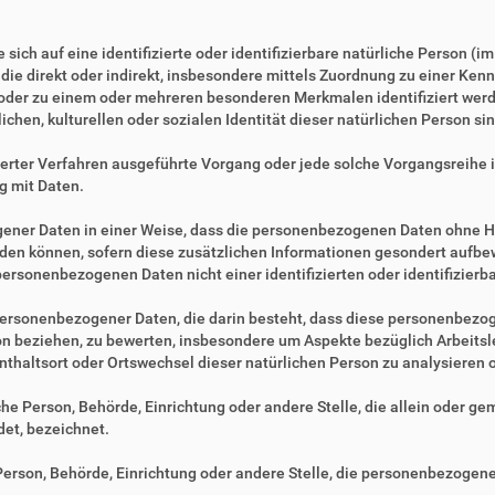
sich auf eine identifizierte oder identifizierbare natürliche Person (i
, die direkt oder indirekt, insbesondere mittels Zuordnung zu einer 
 oder zu einem oder mehreren besonderen Merkmalen identifiziert werd
ichen, kulturellen oder sozialen Identität dieser natürlichen Person sin
tisierter Verfahren ausgeführte Vorgang oder jede solche Vorgangsre
g mit Daten.
ner Daten in einer Weise, dass die personenbezogenen Daten ohne Hi
rden können, sofern diese zusätzlichen Informationen gesondert aufb
ersonenbezogenen Daten nicht einer identifizierten oder identifizier
ng personenbezogener Daten, die darin besteht, dass diese personenbe
son beziehen, zu bewerten, insbesondere um Aspekte bezüglich Arbeitsle
fenthaltsort oder Ortswechsel dieser natürlichen Person zu analysieren
ische Person, Behörde, Einrichtung oder andere Stelle, die allein oder 
et, bezeichnet.
e Person, Behörde, Einrichtung oder andere Stelle, die personenbezogen