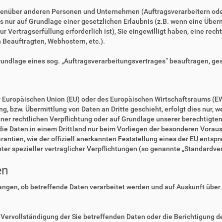
enüber anderen Personen und Unternehmen (Auftragsverarbeitern oder D
es nur auf Grundlage einer gesetzlichen Erlaubnis (z.B. wenn eine Überm
zur Vertragserfüllung erforderlich ist), Sie eingewilligt haben, eine rec
n Beauftragten, Webhostern, etc.).
Grundlage eines sog. „Auftragsverarbeitungsvertrages“ beauftragen, ge
der Europäischen Union (EU) oder des Europäischen Wirtschaftsraums (E
 bzw. Übermittlung von Daten an Dritte geschieht, erfolgt dies nur, we
einer rechtlichen Verpflichtung oder auf Grundlage unserer berechtigte
 die Daten in einem Drittland nur beim Vorliegen der besonderen Voraus
rantien, wie der offiziell anerkannten Feststellung eines der EU ents
nter spezieller vertraglicher Verpflichtungen (so genannte „Standardve
en
langen, ob betreffende Daten verarbeitet werden und auf Auskunft über
Vervollständigung der Sie betreffenden Daten oder die Berichtigung de