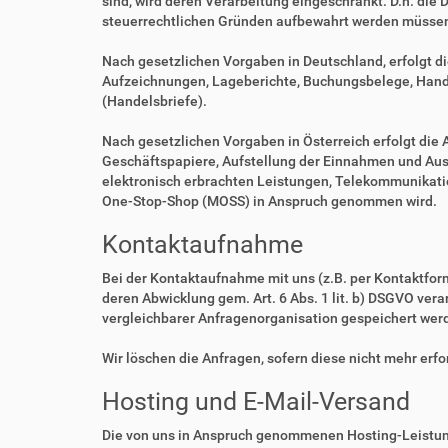
sind, wird deren Verarbeitung eingeschränkt. D.h. die 
steuerrechtlichen Gründen aufbewahrt werden müsse
Nach gesetzlichen Vorgaben in Deutschland, erfolgt d
Aufzeichnungen, Lageberichte, Buchungsbelege, Handel
(Handelsbriefe).
Nach gesetzlichen Vorgaben in Österreich erfolgt di
Geschäftspapiere, Aufstellung der Einnahmen und Aus
elektronisch erbrachten Leistungen, Telekommunikatio
One-Stop-Shop (MOSS) in Anspruch genommen wird.
Kontaktaufnahme
Bei der Kontaktaufnahme mit uns (z.B. per Kontaktfor
deren Abwicklung gem. Art. 6 Abs. 1 lit. b) DSGVO v
vergleichbarer Anfragenorganisation gespeichert wer
Wir löschen die Anfragen, sofern diese nicht mehr erfor
Hosting und E-Mail-Versand
Die von uns in Anspruch genommenen Hosting-Leistung