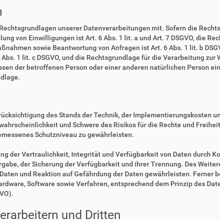
n
 Rechtsgrundlagen unserer Datenverarbeitungen mit. Sofern die Rechts
lung von Einwilligungen ist Art. 6 Abs. 1 lit. a und Art. 7 DSGVO, die R
ßnahmen sowie Beantwortung von Anfragen ist Art. 6 Abs. 1 lit. b DSGV
6 Abs. 1 lit. c DSGVO, und die Rechtsgrundlage für die Verarbeitung zur
eressen der betroffenen Person oder einer anderen natürlichen Person 
ndlage.
rücksichtigung des Stands der Technik, der Implementierungskosten u
swahrscheinlichkeit und Schwere des Risikos für die Rechte und Freihe
emessenes Schutzniveau zu gewährleisten.
der Vertraulichkeit, Integrität und Verfügbarkeit von Daten durch Ko
ergabe, der Sicherung der Verfügbarkeit und ihrer Trennung. Des Weiter
aten und Reaktion auf Gefährdung der Daten gewährleisten. Ferner b
Hardware, Software sowie Verfahren, entsprechend dem Prinzip des Da
GVO).
rarbeitern und Dritten