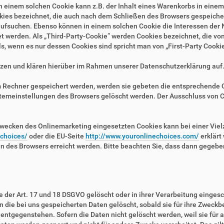
n einem solchen Cookie kann z.B. der Inhalt eines Warenkorbs in eine
kies bezeichnet, die auch nach dem Schließen des Browsers gespeichert
fsuchen. Ebenso können in einem solchen Cookie die Interessen der N
erden. Als „Third-Party-Cookie“ werden Cookies bezeichnet, die von 
, wenn es nur dessen Cookies sind spricht man von „First-Party Cookie
zen und klären hierüber im Rahmen unserer Datenschutzerklärung auf
em Rechner gespeichert werden, werden sie gebeten die entsprechende 
stemeinstellungen des Browsers gelöscht werden. Der Ausschluss von 
wecken des Onlinemarketing eingesetzten Cookies kann bei einer Vielza
/choices/
oder die EU-Seite
http://www.youronlinechoices.com/
erklärt
en des Browsers erreicht werden. Bitte beachten Sie, dass dann gegebe
der Art. 17 und 18 DSGVO gelöscht oder in ihrer Verarbeitung eingesc
die bei uns gespeicherten Daten gelöscht, sobald sie für ihre Zweckb
ntgegenstehen. Sofern die Daten nicht gelöscht werden, weil sie für a