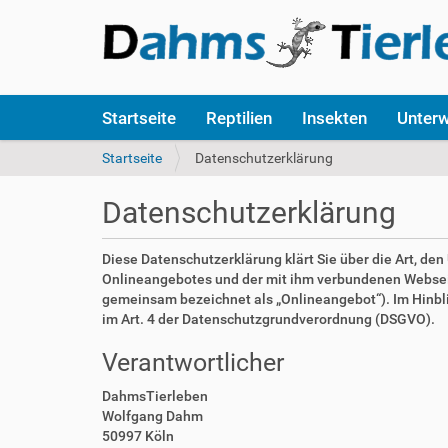
S
Startseite
Reptilien
Insekten
Unter
e
k
S
Startseite
Datenschutzerklärung
t
i
i
e
Datenschutzerklärung
o
s
n
i
e
n
Diese Datenschutzerklärung klärt Sie über die Art, d
n
d
Onlineangebotes und der mit ihm verbundenen Webseite
h
gemeinsam bezeichnet als „Onlineangebot“). Im Hinblick
i
im Art. 4 der Datenschutzgrundverordnung (DSGVO).
e
Verantwortlicher
r
:
DahmsTierleben
Wolfgang Dahm
50997 Köln