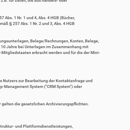
z.B. für Daten, die aus handels- oder
 Abs. 1 Nr. 1 und 4, Abs. 4 HGB (Bücher,
mäß § 257 Abs. 1 Nr. 2 und 3, Abs. 4 HGB
tungsunterlagen, Belege/Rechnungen, Konten, Belege,
r 10 Jahre bei Unterlagen im Zusammenhang mit
Mitgliedstaaten erbracht werden und für die der Mini-
es Nutzers zur Bearbeitung der Kontaktanfrage und
nship-Management System ("CRM System") oder
r gelten die gesetzlichen Archivierungspflichten.
ruktur- und Plattformdienstleistungen,