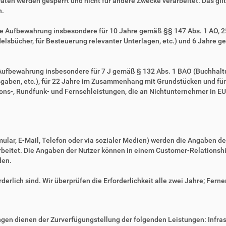
Daten werden gesperrt und nicht für andere Zwecke verarbeitet. Das gilt 
n.
ie Aufbewahrung insbesondere für 10 Jahre gemäß §§ 147 Abs. 1 AO, 257
sbücher, für Besteuerung relevanter Unterlagen, etc.) und 6 Jahre ge
e Aufbewahrung insbesondere für 7 J gemäß § 132 Abs. 1 BAO (Buchhal
gaben, etc.), für 22 Jahre im Zusammenhang mit Grundstücken und fü
ns-, Rundfunk- und Fernsehleistungen, die an Nichtunternehmer in EU-
mular, E-Mail, Telefon oder via sozialer Medien) werden die Angaben d
erarbeitet. Die Angaben der Nutzer können in einem Customer-Relatio
den.
derlich sind. Wir überprüfen die Erforderlichkeit alle zwei Jahre; Ferne
en dienen der Zurverfügungstellung der folgenden Leistungen: Infrast