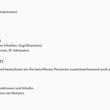
/impressum
).
n Inhalten, Zugriffszeiten).
onen, IP-Adressen).
en
nd bezeichnen wir die betroffenen Personen zusammenfassend auch al
unktionen und Inhalte.
on mit Nutzern.