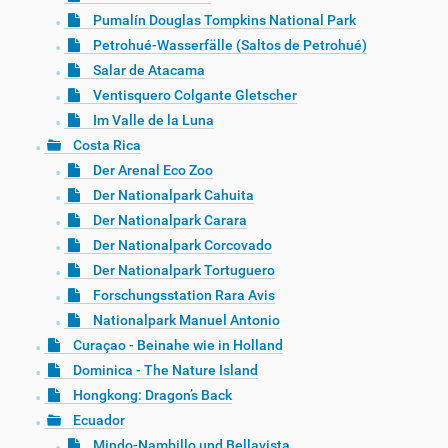
Pumalín Douglas Tompkins National Park
Petrohué-Wasserfälle (Saltos de Petrohué)
Salar de Atacama
Ventisquero Colgante Gletscher
Im Valle de la Luna
Costa Rica
Der Arenal Eco Zoo
Der Nationalpark Cahuita
Der Nationalpark Carara
Der Nationalpark Corcovado
Der Nationalpark Tortuguero
Forschungsstation Rara Avis
Nationalpark Manuel Antonio
Curaçao - Beinahe wie in Holland
Dominica - The Nature Island
Hongkong: Dragon’s Back
Ecuador
Mindo-Nambillo und Bellavista