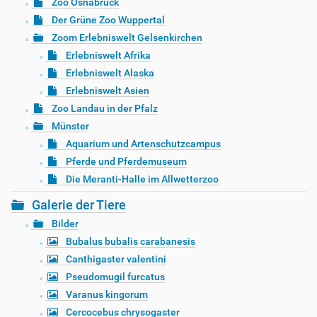
Zoo Osnabrück
Der Grüne Zoo Wuppertal
Zoom Erlebniswelt Gelsenkirchen
Erlebniswelt Afrika
Erlebniswelt Alaska
Erlebniswelt Asien
Zoo Landau in der Pfalz
Münster
Aquarium und Artenschutzcampus
Pferde und Pferdemuseum
Die Meranti-Halle im Allwetterzoo
Galerie der Tiere
Bilder
Bubalus bubalis carabanesis
Canthigaster valentini
Pseudomugil furcatus
Varanus kingorum
Cercocebus chrysogaster