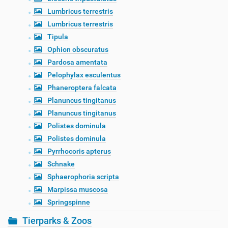
Lumbricus terrestris
Lumbricus terrestris
Tipula
Ophion obscuratus
Pardosa amentata
Pelophylax esculentus
Phaneroptera falcata
Planuncus tingitanus
Planuncus tingitanus
Polistes dominula
Polistes dominula
Pyrrhocoris apterus
Schnake
Sphaerophoria scripta
Marpissa muscosa
Springspinne
Tierparks & Zoos