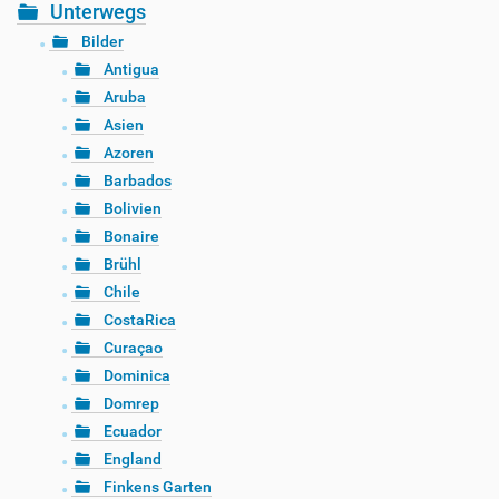
Unterwegs
Bilder
Antigua
Aruba
Asien
Azoren
Barbados
Bolivien
Bonaire
Brühl
Chile
CostaRica
Curaçao
Dominica
Domrep
Ecuador
England
Finkens Garten