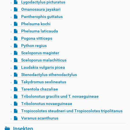
Lygodactylus picturatus
Omanosaura jayakari
Pantherophis guttatus
Phelsuma kochi
Phelsuma laticauda
Pogona vitticeps
Python regius
Sceloporus magister
Sceloporus malachiticus
Laudakia vulgaris picea
Stenodactylus sthenodactylus
Takydromus sexlineatus
Tarentola chazaliae
Tribolonotus gracilis und T. novaeguineae
Tribolonotus novaeguineae
Tropiocolotes steudneri und Tropiocolotes tripolitanus
Varanus acanthurus
Insekten