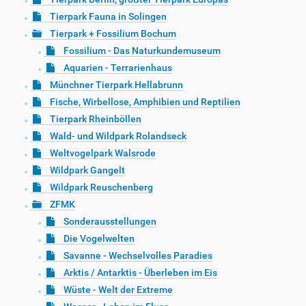
Tierpark Fauna in Solingen
Tierpark + Fossilium Bochum
Fossilium - Das Naturkundemuseum
Aquarien - Terrarienhaus
Münchner Tierpark Hellabrunn
Fische, Wirbellose, Amphibien und Reptilien
Tierpark Rheinböllen
Wald- und Wildpark Rolandseck
Weltvogelpark Walsrode
Wildpark Gangelt
Wildpark Reuschenberg
ZFMK
Sonderausstellungen
Die Vogelwelten
Savanne - Wechselvolles Paradies
Arktis / Antarktis - Überleben im Eis
Wüste - Welt der Extreme