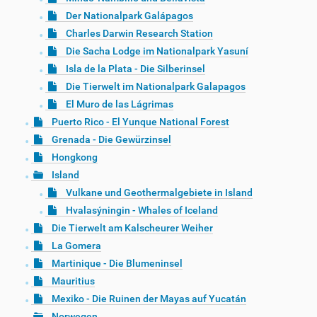
Der Nationalpark Galápagos
Charles Darwin Research Station
Die Sacha Lodge im Nationalpark Yasuní
Isla de la Plata - Die Silberinsel
Die Tierwelt im Nationalpark Galapagos
El Muro de las Lágrimas
Puerto Rico - El Yunque National Forest
Grenada - Die Gewürzinsel
Hongkong
Island
Vulkane und Geothermalgebiete in Island
Hvalasýningin - Whales of Iceland
Die Tierwelt am Kalscheurer Weiher
La Gomera
Martinique - Die Blumeninsel
Mauritius
Mexiko - Die Ruinen der Mayas auf Yucatán
Norwegen