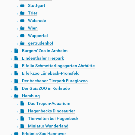
Stuttgart
Trier
Walsrode
Wien
Wuppertal
gertrudenhof
Burgers' Zoo in Arnheim
Lindenthaler Tierpark
Eifalia Schmetterlingsgarten Ahrhütte
Eifel-Zoo Lünebach-Pronsfeld
Der Aachener Tierpark Euregiozoo
Der GaiaZOO in Kerkrade
Hamburg
Das Tropen-Aquarium
Hagenbecks Dinosaurier
Tierwelten bei Hagenbeck
Miniatur Wunderland
Erlebnis-Zoo Hannover