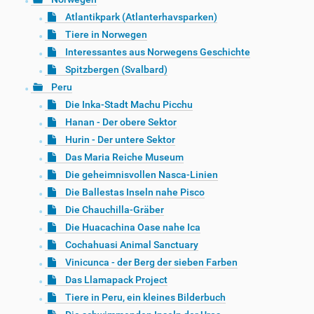
Atlantikpark (Atlanterhavsparken)
Tiere in Norwegen
Interessantes aus Norwegens Geschichte
Spitzbergen (Svalbard)
Peru
Die Inka-Stadt Machu Picchu
Hanan - Der obere Sektor
Hurin - Der untere Sektor
Das Maria Reiche Museum
Die geheimnisvollen Nasca-Linien
Die Ballestas Inseln nahe Pisco
Die Chauchilla-Gräber
Die Huacachina Oase nahe Ica
Cochahuasi Animal Sanctuary
Vinicunca - der Berg der sieben Farben
Das Llamapack Project
Tiere in Peru, ein kleines Bilderbuch