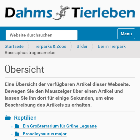
S
Website durchsuchen
Toggle na
e
k
Erweiterte Suche…
Startseite
Tierparks & Zoos
Bilder
Berlin Tierpark
t
Boselaphus tragocamelus
i
o
Übersicht
n
e
n
Eine Übersicht der verfügbaren Artikel dieser Webseite.
Bewegen Sie den Mauszeiger über einen Artikel und
lassen Sie ihn dort für einige Sekunden, um eine
Beschreibung des Artikels zu erhalten.
Reptilien
Ein Großterrarium für Grüne Leguane
Broadleysaurus major