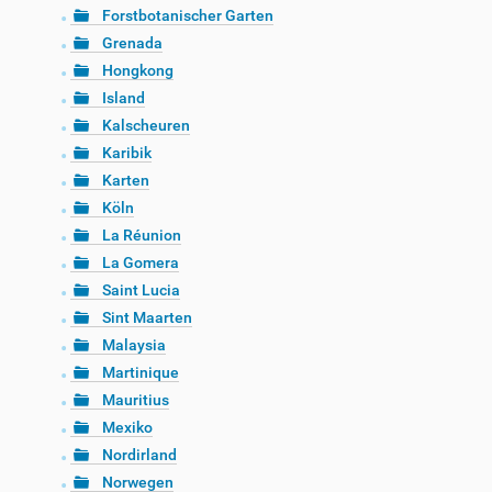
Forstbotanischer Garten
Grenada
Hongkong
Island
Kalscheuren
Karibik
Karten
Köln
La Réunion
La Gomera
Saint Lucia
Sint Maarten
Malaysia
Martinique
Mauritius
Mexiko
Nordirland
Norwegen