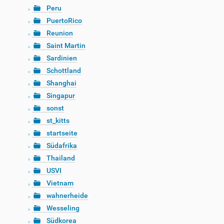
Peru
PuertoRico
Reunion
Saint Martin
Sardinien
Schottland
Shanghai
Singapur
sonst
st_kitts
startseite
Südafrika
Thailand
USVI
Vietnam
wahnerheide
Wesseling
Südkorea