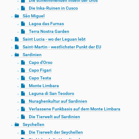
Die schwimmenden Inseln der Uros
Die Inka-Ruinen in Cusco
São Miguel
Lagoa das Furnas
Terra Nostra Garden
Saint Lucia - wo der Leguan lebt
Saint-Martin - westlichster Punkt der EU
Sardinien
Capo d'Orso
Capo Figari
Capo Testa
Monte Limbara
Laguna di San Teodoro
Nuraghenkultur auf Sardinien
Verlassene Funkbasis auf dem Monte Limbara
Die Tierwelt auf Sardinien
Seychellen
Die Tierwelt der Seychellen