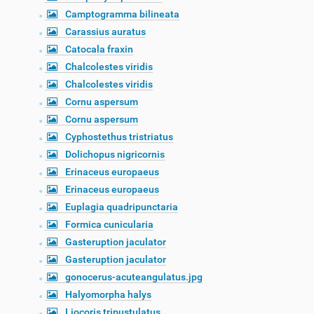
Camptogramma bilineata
Carassius auratus
Catocala fraxin
Chalcolestes viridis
Chalcolestes viridis
Cornu aspersum
Cornu aspersum
Cyphostethus tristriatus
Dolichopus nigricornis
Erinaceus europaeus
Erinaceus europaeus
Euplagia quadripunctaria
Formica cunicularia
Gasteruption jaculator
Gasteruption jaculator
gonocerus-acuteangulatus.jpg
Halyomorpha halys
Liocoris tripustulatus