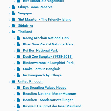
Bird Island, die Vogelinsel
Sibuya Game Reserve
Singapur
Sint Maarten - The Friendly Island
Südafrika
Thailand
Kaeng Krachan National Park
Khao Sam Roi Yot National Park
Kui Buri National Park
Dusit Zoo Bangkok (1938-2018)
Bindenwarane in Lumphini-Park
Snake Farm in Bangkok
Im Königreich Ayutthaya
United Kingdom
Das Beaulieu Palace House
Beaulieu National Motor Museum
Beaulieu - Sonderausstellungen
Kirkwall, Hauptort der Insel Mainland