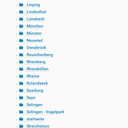
Leipzig
Lindenthal
Lünebach
München
Münster
Neuwied
Osnabrück
Reuschenberg
Rheinberg
Rheinböllen
Rheine
Rolandseck
Saarburg
Sayn
Solingen
Solingen - Vogelpark
startseite
Streichelzoo