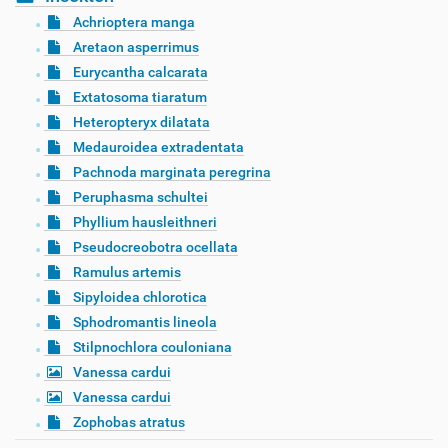
Achrioptera manga
Aretaon asperrimus
Eurycantha calcarata
Extatosoma tiaratum
Heteropteryx dilatata
Medauroidea extradentata
Pachnoda marginata peregrina
Peruphasma schultei
Phyllium hausleithneri
Pseudocreobotra ocellata
Ramulus artemis
Sipyloidea chlorotica
Sphodromantis lineola
Stilpnochlora couloniana
Vanessa cardui
Vanessa cardui
Zophobas atratus