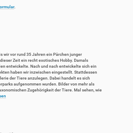
ormular
.
is wir vor rund 35 Jahren ein Pärchen junger
dieser Zeit ein recht exotisches Hobby. Damals
rien entwickelte. Nach und nach entwickelte sich ein
sekten haben wir inzwischen eingestellt. Stattdessen
lerie der Tiere anzulegen. Dabei handelt es sich
ierparks aufgenommen wurden. Bilder von mehr als
taxonomischen Zugehörigkeit der Tiere. Mal sehen, wie
sen