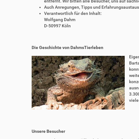
entfernt. Wir bitten alle Besucher, uns auf sach
Auch Anregungen, Tipps und Erfahrungsaustausch
Verantwortlich für den Inhalt:
Wolfgang Dahm
D-50997 Köln
Die Geschichte von DahmsTierleben
Eigen
Bart
konnt
weite
konze
ausn
3.30
viel
Unsere Besucher