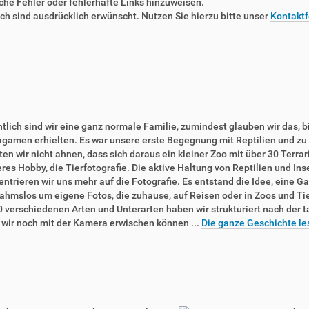
liche Fehler oder fehlerhafte Links hinzuweisen.
 sind ausdrücklich erwünscht. Nutzen Sie hierzu bitte unser
Kontaktf
tlich sind wir eine ganz normale Familie, zumindest glauben wir das, b
agamen erhielten. Es war unsere erste Begegnung mit Reptilien und zu 
en wir nicht ahnen, dass sich daraus ein kleiner Zoo mit über 30 Terra
res Hobby, die Tierfotografie. Die aktive Haltung von Reptilien und In
ntrieren wir uns mehr auf die Fotografie. Es entstand die Idee, eine Ga
ahmslos um eigene Fotos, die zuhause, auf Reisen oder in Zoos und T
0 verschiedenen Arten und Unterarten haben wir strukturiert nach der 
e wir noch mit der Kamera erwischen können ...
Die ganze Geschichte le