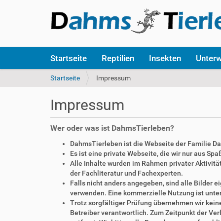
S
Startseite
Reptilien
Insekten
Unter
e
k
S
Startseite
Impressum
t
i
i
e
Impressum
o
s
n
i
e
n
Wer oder was ist DahmsTierleben?
n
d
DahmsTierleben ist die Webseite der Familie D
h
Es ist eine private Webseite, die wir nur aus Sp
i
Alle Inhalte wurden im Rahmen privater Aktivi
e
der Fachliteratur und Fachexperten.
r
Falls nicht anders angegeben, sind alle Bilder
:
verwenden. Eine kommerzielle Nutzung ist unte
Trotz sorgfältiger Prüfung übernehmen wir keine 
Betreiber verantwortlich. Zum Zeitpunkt der V