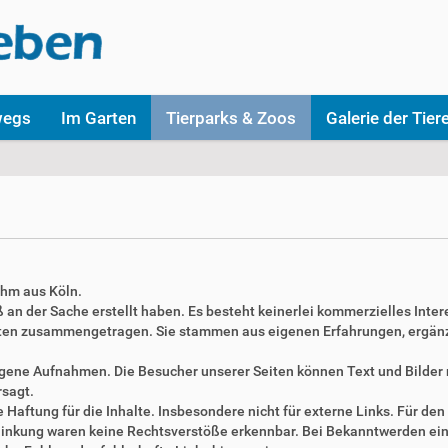
wegs
Im Garten
Tierparks & Zoos
Galerie der Tier
ahm aus Köln.
aß an der Sache erstellt haben. Es besteht keinerlei kommerzielles Inter
täten zusammengetragen. Sie stammen aus eigenen Erfahrungen, ergän
 eigene Aufnahmen. Die Besucher unserer Seiten können Text und Bilde
rsagt.
Haftung für die Inhalte. Insbesondere nicht für externe Links. Für den 
erlinkung waren keine Rechtsverstöße erkennbar. Bei Bekanntwerden ei