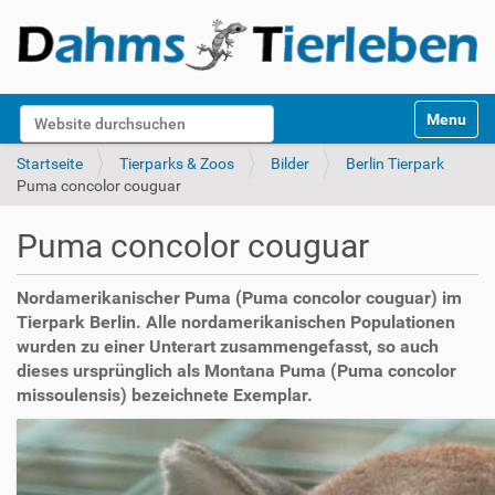
S
Website durchsuchen
Toggle na
e
k
Erweiterte Suche…
Startseite
Tierparks & Zoos
Bilder
Berlin Tierpark
t
Puma concolor couguar
i
o
Puma concolor couguar
n
e
n
Nordamerikanischer Puma (Puma concolor couguar) im
Tierpark Berlin. Alle nordamerikanischen Populationen
wurden zu einer Unterart zusammengefasst, so auch
dieses ursprünglich als Montana Puma (Puma concolor
missoulensis) bezeichnete Exemplar.