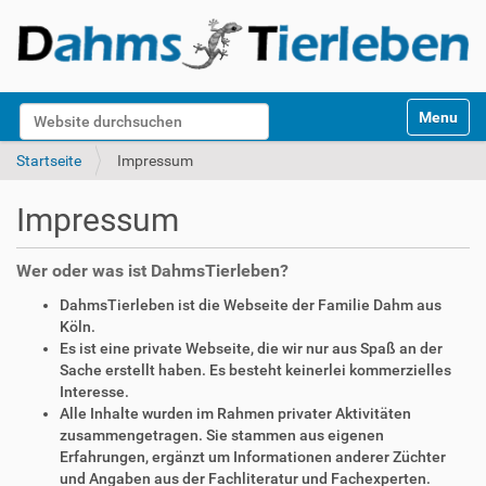
S
Website durchsuchen
Toggle na
e
k
Erweiterte Suche…
Startseite
Impressum
t
i
Impressum
o
n
e
Wer oder was ist DahmsTierleben?
n
DahmsTierleben ist die Webseite der Familie Dahm aus
Köln.
Es ist eine private Webseite, die wir nur aus Spaß an der
Sache erstellt haben. Es besteht keinerlei kommerzielles
Interesse.
Alle Inhalte wurden im Rahmen privater Aktivitäten
zusammengetragen. Sie stammen aus eigenen
Erfahrungen, ergänzt um Informationen anderer Züchter
und Angaben aus der Fachliteratur und Fachexperten.