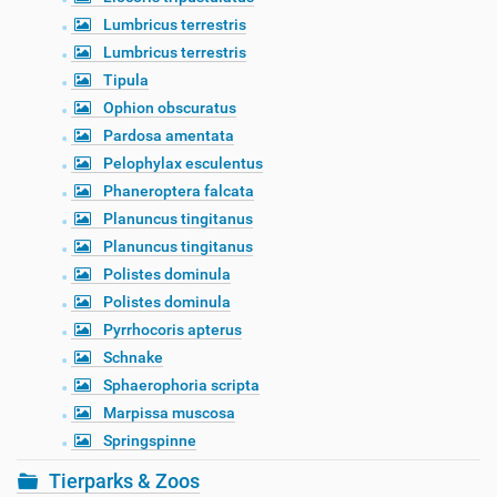
Lumbricus terrestris
Lumbricus terrestris
Tipula
Ophion obscuratus
Pardosa amentata
Pelophylax esculentus
Phaneroptera falcata
Planuncus tingitanus
Planuncus tingitanus
Polistes dominula
Polistes dominula
Pyrrhocoris apterus
Schnake
Sphaerophoria scripta
Marpissa muscosa
Springspinne
Tierparks & Zoos