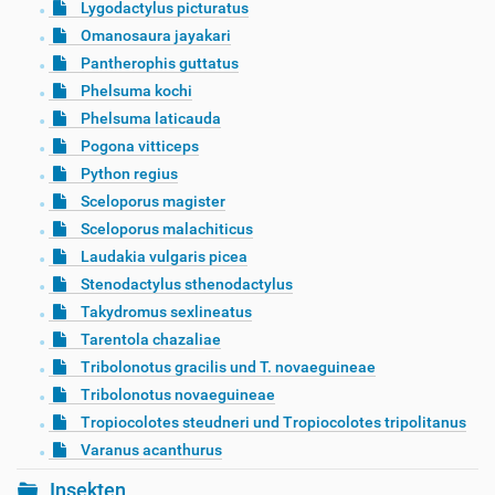
Lygodactylus picturatus
Omanosaura jayakari
Pantherophis guttatus
Phelsuma kochi
Phelsuma laticauda
Pogona vitticeps
Python regius
Sceloporus magister
Sceloporus malachiticus
Laudakia vulgaris picea
Stenodactylus sthenodactylus
Takydromus sexlineatus
Tarentola chazaliae
Tribolonotus gracilis und T. novaeguineae
Tribolonotus novaeguineae
Tropiocolotes steudneri und Tropiocolotes tripolitanus
Varanus acanthurus
Insekten