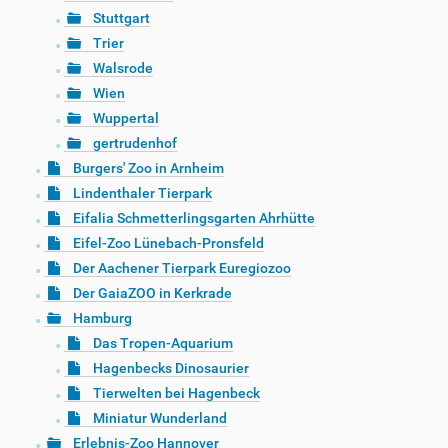
Stuttgart
Trier
Walsrode
Wien
Wuppertal
gertrudenhof
Burgers' Zoo in Arnheim
Lindenthaler Tierpark
Eifalia Schmetterlingsgarten Ahrhütte
Eifel-Zoo Lünebach-Pronsfeld
Der Aachener Tierpark Euregiozoo
Der GaiaZOO in Kerkrade
Hamburg
Das Tropen-Aquarium
Hagenbecks Dinosaurier
Tierwelten bei Hagenbeck
Miniatur Wunderland
Erlebnis-Zoo Hannover