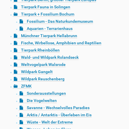
Tierpark Fauna in Solingen
Tierpark + Fossilium Bochum
Fossilium - Das Naturkundemuseum
Aquarien - Terrarienhaus
Münchner Tierpark Hellabrunn
Fische, Wirbellose, Amphibien und Reptilien
Tierpark Rheinböllen
Wald- und Wildpark Rolandseck
Weltvogelpark Walsrode
Wildpark Gangelt
Wildpark Reuschenberg
ZFMK
Sonderausstellungen
Die Vogelwelten
Savanne - Wechselvolles Paradies
Arktis / Antarktis - Überleben im Eis
Wüste - Welt der Extreme