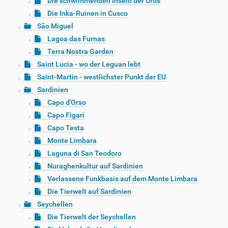
Die schwimmenden Inseln der Uros
Die Inka-Ruinen in Cusco
São Miguel
Lagoa das Furnas
Terra Nostra Garden
Saint Lucia - wo der Leguan lebt
Saint-Martin - westlichster Punkt der EU
Sardinien
Capo d'Orso
Capo Figari
Capo Testa
Monte Limbara
Laguna di San Teodoro
Nuraghenkultur auf Sardinien
Verlassene Funkbasis auf dem Monte Limbara
Die Tierwelt auf Sardinien
Seychellen
Die Tierwelt der Seychellen