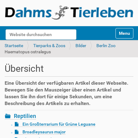
S
Website durchsuchen
Toggle na
e
k
Erweiterte Suche…
Startseite
Tierparks & Zoos
Bilder
Berlin Zoo
t
Haematopus ostralegus
i
o
Übersicht
n
e
n
Eine Übersicht der verfügbaren Artikel dieser Webseite.
Bewegen Sie den Mauszeiger über einen Artikel und
lassen Sie ihn dort für einige Sekunden, um eine
Beschreibung des Artikels zu erhalten.
Reptilien
Ein Großterrarium für Grüne Leguane
Broadleysaurus major