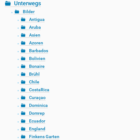
Unterwegs
Bilder
Antigua
Aruba
Asien
Azoren
Barbados
Bolivien
Bonaire
Brühl
Chile
CostaRica
Curaçao
Dominica
Domrep
Ecuador
England
Finkens Garten