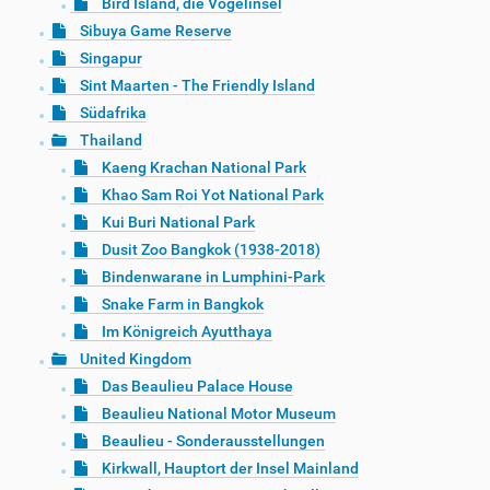
Bird Island, die Vogelinsel
Sibuya Game Reserve
Singapur
Sint Maarten - The Friendly Island
Südafrika
Thailand
Kaeng Krachan National Park
Khao Sam Roi Yot National Park
Kui Buri National Park
Dusit Zoo Bangkok (1938-2018)
Bindenwarane in Lumphini-Park
Snake Farm in Bangkok
Im Königreich Ayutthaya
United Kingdom
Das Beaulieu Palace House
Beaulieu National Motor Museum
Beaulieu - Sonderausstellungen
Kirkwall, Hauptort der Insel Mainland