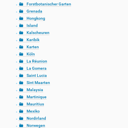
Forstbotanischer Garten
Grenada
Hongkong
Island
Kalscheuren
Karibik
Karten
Köln
La Réunion
La Gomera
Saint Lucia
Sint Maarten
Malaysia
Martinique
Mauritius
Mexiko
Nordirland
Norwegen