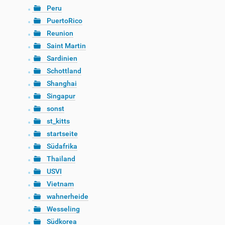
Peru
PuertoRico
Reunion
Saint Martin
Sardinien
Schottland
Shanghai
Singapur
sonst
st_kitts
startseite
Südafrika
Thailand
USVI
Vietnam
wahnerheide
Wesseling
Südkorea