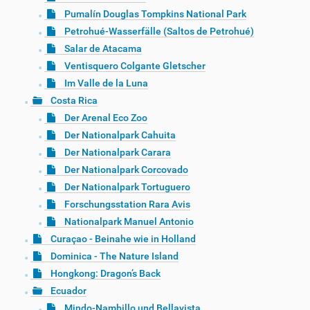
Pumalín Douglas Tompkins National Park
Petrohué-Wasserfälle (Saltos de Petrohué)
Salar de Atacama
Ventisquero Colgante Gletscher
Im Valle de la Luna
Costa Rica
Der Arenal Eco Zoo
Der Nationalpark Cahuita
Der Nationalpark Carara
Der Nationalpark Corcovado
Der Nationalpark Tortuguero
Forschungsstation Rara Avis
Nationalpark Manuel Antonio
Curaçao - Beinahe wie in Holland
Dominica - The Nature Island
Hongkong: Dragon’s Back
Ecuador
Mindo-Nambillo und Bellavista