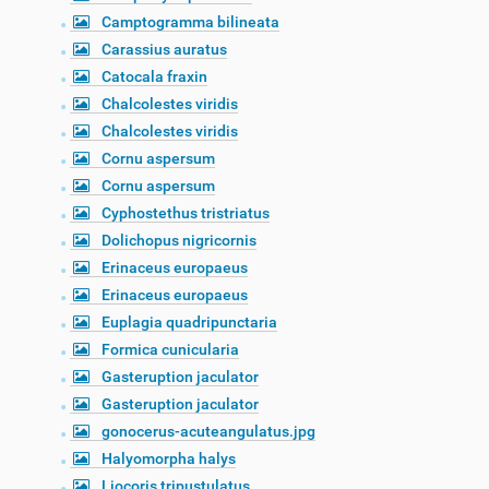
Camptogramma bilineata
Carassius auratus
Catocala fraxin
Chalcolestes viridis
Chalcolestes viridis
Cornu aspersum
Cornu aspersum
Cyphostethus tristriatus
Dolichopus nigricornis
Erinaceus europaeus
Erinaceus europaeus
Euplagia quadripunctaria
Formica cunicularia
Gasteruption jaculator
Gasteruption jaculator
gonocerus-acuteangulatus.jpg
Halyomorpha halys
Liocoris tripustulatus