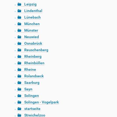
Leipzig
Lindenthal
Lünebach
München
Münster
Neuwied
Osnabrück
Reuschenberg
Rheinberg
Rheinböllen
Rheine
Rolandseck
Saarburg
Sayn
Solingen
Solingen - Vogelpark
startseite
Streichelzoo