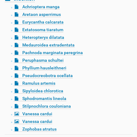
Achrioptera manga
Aretaon asperrimus
Eurycantha calcarata
Extatosoma tiaratum
Heteropteryx dilatata
Medauroidea extradentata
Pachnoda marginata peregrina
Peruphasma schultei
Phyllium hausleithneri
Pseudocreobotra ocellata
Ramulus artemis
Sipyloidea chlorotica
Sphodromantis lineola
Stilpnochlora couloniana
Vanessa cardui
Vanessa cardui
Zophobas atratus