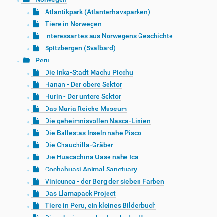
Atlantikpark (Atlanterhavsparken)
Tiere in Norwegen
Interessantes aus Norwegens Geschichte
Spitzbergen (Svalbard)
Peru
Die Inka-Stadt Machu Picchu
Hanan - Der obere Sektor
Hurin - Der untere Sektor
Das Maria Reiche Museum
Die geheimnisvollen Nasca-Linien
Die Ballestas Inseln nahe Pisco
Die Chauchilla-Gräber
Die Huacachina Oase nahe Ica
Cochahuasi Animal Sanctuary
Vinicunca - der Berg der sieben Farben
Das Llamapack Project
Tiere in Peru, ein kleines Bilderbuch