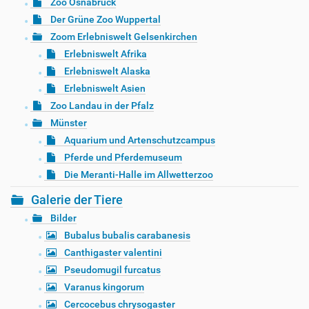
Zoo Osnabrück
Der Grüne Zoo Wuppertal
Zoom Erlebniswelt Gelsenkirchen
Erlebniswelt Afrika
Erlebniswelt Alaska
Erlebniswelt Asien
Zoo Landau in der Pfalz
Münster
Aquarium und Artenschutzcampus
Pferde und Pferdemuseum
Die Meranti-Halle im Allwetterzoo
Galerie der Tiere
Bilder
Bubalus bubalis carabanesis
Canthigaster valentini
Pseudomugil furcatus
Varanus kingorum
Cercocebus chrysogaster