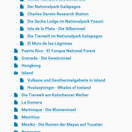
Der Nationalpark Galápagos
Charles Darwin Research Station
Die Sacha Lodge im Nationalpark Yasuní
Isla de la Plata - Die Silberinsel
Die Tierwelt im Nationalpark Galapagos
El Muro de las Lágrimas
Puerto Rico - El Yunque National Forest
Grenada - Die Gewürzinsel
Hongkong
Island
Vulkane und Geothermalgebiete in Island
Hvalasýningin - Whales of Iceland
Die Tierwelt am Kalscheurer Weiher
La Gomera
Martinique - Die Blumeninsel
Mauritius
Mexiko - Die Ruinen der Mayas auf Yucatán
Norwegen