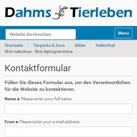
S
Website durchsuchen
Toggle na
e
k
Erweiterte Suche…
Startseite
Tierparks & Zoos
Bilder
Hellenthal
t
Strix nebulosa - Strix leptogrammica
i
o
Kontaktformular
n
e
n
Füllen Sie dieses Formular aus, um den Verantwortlichen
für die Website zu kontaktieren.
Name
Please enter your full name.
From
Please enter your e-mail address.