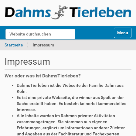
S
Website durchsuchen
Toggle na
e
k
Erweiterte Suche…
Startseite
Impressum
t
i
Impressum
o
n
e
Wer oder was ist DahmsTierleben?
n
DahmsTierleben ist die Webseite der Familie Dahm aus
Köln.
Es ist eine private Webseite, die wir nur aus Spaß an der
Sache erstellt haben. Es besteht keinerlei kommerzielles
Interesse.
Alle Inhalte wurden im Rahmen privater Aktivitäten
zusammengetragen. Sie stammen aus eigenen
Erfahrungen, ergänzt um Informationen anderer Züchter
und Angaben aus der Fachliteratur und Fachexperten.