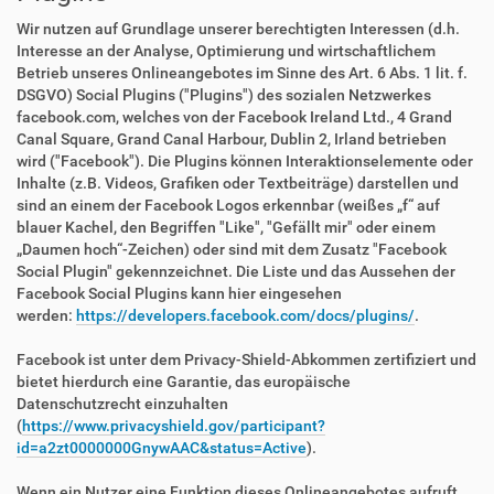
Wir nutzen auf Grundlage unserer berechtigten Interessen (d.h.
Interesse an der Analyse, Optimierung und wirtschaftlichem
Betrieb unseres Onlineangebotes im Sinne des Art. 6 Abs. 1 lit. f.
DSGVO) Social Plugins ("Plugins") des sozialen Netzwerkes
facebook.com, welches von der Facebook Ireland Ltd., 4 Grand
Canal Square, Grand Canal Harbour, Dublin 2, Irland betrieben
wird ("Facebook"). Die Plugins können Interaktionselemente oder
Inhalte (z.B. Videos, Grafiken oder Textbeiträge) darstellen und
sind an einem der Facebook Logos erkennbar (weißes „f“ auf
blauer Kachel, den Begriffen "Like", "Gefällt mir" oder einem
„Daumen hoch“-Zeichen) oder sind mit dem Zusatz "Facebook
Social Plugin" gekennzeichnet. Die Liste und das Aussehen der
Facebook Social Plugins kann hier eingesehen
werden:
https://developers.facebook.com/docs/plugins/
.
Facebook ist unter dem Privacy-Shield-Abkommen zertifiziert und
bietet hierdurch eine Garantie, das europäische
Datenschutzrecht einzuhalten
(
https://www.privacyshield.gov/participant?
id=a2zt0000000GnywAAC&status=Active
).
Wenn ein Nutzer eine Funktion dieses Onlineangebotes aufruft,