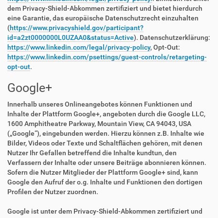
dem Privacy-Shield-Abkommen zertifiziert und bietet hierdurch
eine Garantie, das europäische Datenschutzrecht einzuhalten
(
https://www.privacyshield.gov/participant?
id=a2zt0000000L0UZAA0&status=Active
). Datenschutzerklärung:
https://www.linkedin.com/legal/privacy-policy
, Opt-Out:
https://www.linkedin.com/psettings/guest-controls/retargeting-
opt-out
.
Google+
Innerhalb unseres Onlineangebotes können Funktionen und
Inhalte der Plattform Google+, angeboten durch die Google LLC,
1600 Amphitheatre Parkway, Mountain View, CA 94043, USA
(„Google“), eingebunden werden. Hierzu können z.B. Inhalte wie
Bilder, Videos oder Texte und Schaltflächen gehören, mit denen
Nutzer Ihr Gefallen betreffend die Inhalte kundtun, den
Verfassern der Inhalte oder unsere Beiträge abonnieren können.
Sofern die Nutzer Mitglieder der Plattform Google+ sind, kann
Google den Aufruf der o.g. Inhalte und Funktionen den dortigen
Profilen der Nutzer zuordnen.
Google ist unter dem Privacy-Shield-Abkommen zertifiziert und