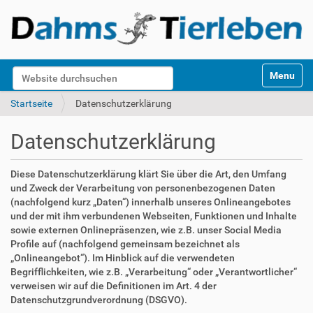
S
Website durchsuchen
Toggle na
e
k
Erweiterte Suche…
Startseite
Datenschutzerklärung
t
i
Datenschutzerklärung
o
n
e
Diese Datenschutzerklärung klärt Sie über die Art, den Umfang
n
und Zweck der Verarbeitung von personenbezogenen Daten
(nachfolgend kurz „Daten“) innerhalb unseres Onlineangebotes
und der mit ihm verbundenen Webseiten, Funktionen und Inhalte
sowie externen Onlinepräsenzen, wie z.B. unser Social Media
Profile auf (nachfolgend gemeinsam bezeichnet als
„Onlineangebot“). Im Hinblick auf die verwendeten
Begrifflichkeiten, wie z.B. „Verarbeitung“ oder „Verantwortlicher“
verweisen wir auf die Definitionen im Art. 4 der
Datenschutzgrundverordnung (DSGVO).