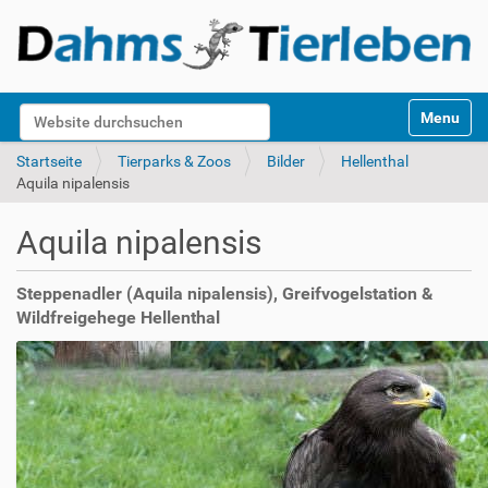
S
Website durchsuchen
Toggle na
e
k
Erweiterte Suche…
Startseite
Tierparks & Zoos
Bilder
Hellenthal
t
Aquila nipalensis
i
o
Aquila nipalensis
n
e
n
Steppenadler (Aquila nipalensis), Greifvogelstation &
Wildfreigehege Hellenthal