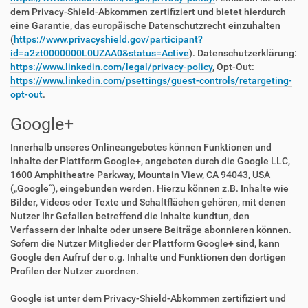
dem Privacy-Shield-Abkommen zertifiziert und bietet hierdurch
eine Garantie, das europäische Datenschutzrecht einzuhalten
(
https://www.privacyshield.gov/participant?
id=a2zt0000000L0UZAA0&status=Active
). Datenschutzerklärung:
https://www.linkedin.com/legal/privacy-policy
, Opt-Out:
https://www.linkedin.com/psettings/guest-controls/retargeting-
opt-out
.
Google+
Innerhalb unseres Onlineangebotes können Funktionen und
Inhalte der Plattform Google+, angeboten durch die Google LLC,
1600 Amphitheatre Parkway, Mountain View, CA 94043, USA
(„Google“), eingebunden werden. Hierzu können z.B. Inhalte wie
Bilder, Videos oder Texte und Schaltflächen gehören, mit denen
Nutzer Ihr Gefallen betreffend die Inhalte kundtun, den
Verfassern der Inhalte oder unsere Beiträge abonnieren können.
Sofern die Nutzer Mitglieder der Plattform Google+ sind, kann
Google den Aufruf der o.g. Inhalte und Funktionen den dortigen
Profilen der Nutzer zuordnen.
Google ist unter dem Privacy-Shield-Abkommen zertifiziert und