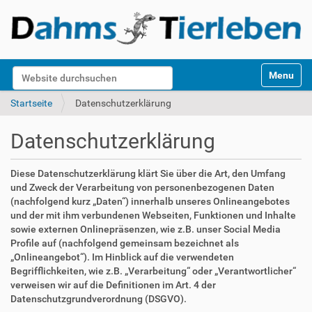
S
Website durchsuchen
Toggle na
e
k
Erweiterte Suche…
Startseite
Datenschutzerklärung
t
i
Datenschutzerklärung
o
n
e
Diese Datenschutzerklärung klärt Sie über die Art, den Umfang
n
und Zweck der Verarbeitung von personenbezogenen Daten
(nachfolgend kurz „Daten“) innerhalb unseres Onlineangebotes
und der mit ihm verbundenen Webseiten, Funktionen und Inhalte
sowie externen Onlinepräsenzen, wie z.B. unser Social Media
Profile auf (nachfolgend gemeinsam bezeichnet als
„Onlineangebot“). Im Hinblick auf die verwendeten
Begrifflichkeiten, wie z.B. „Verarbeitung“ oder „Verantwortlicher“
verweisen wir auf die Definitionen im Art. 4 der
Datenschutzgrundverordnung (DSGVO).