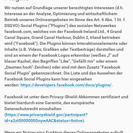
Wir nutzen auf Grundlage unserer berechtigten Interessen (d.h.
Interesse an der Analyse, Optimierung und wirtschaftlichem
Betrieb unseres Onlineangebotes im Sinne des Art. 6 Abs. 1 lit. f.
DSGVO) Social Plugins ("Plugins") des sozialen Netzwerkes
facebook.com, welches von der Facebook Ireland Ltd., 4 Grand
Canal Square, Grand Canal Harbour, Dublin 2, Irland betrieben
wird ("Facebook"). Die Plugins können Interaktionselemente oder
Inhalte (z.B. Videos, Grafiken oder Textbeiträge) darstellen und
sind an einem der Facebook Logos erkennbar (weißes „f“ auf
blauer Kachel, den Begriffen "Like", "Gefällt mir" oder einem
„Daumen hoch“-Zeichen) oder sind mit dem Zusatz "Facebook
Social Plugin" gekennzeichnet. Die Liste und das Aussehen der
Facebook Social Plugins kann hier eingesehen
werden:
https://developers.facebook.com/docs/plugins/
.
Facebook ist unter dem Privacy-Shield-Abkommen zertifiziert und
bietet hierdurch eine Garantie, das europäische
Datenschutzrecht einzuhalten
(
https://www.privacyshield.gov/participant?
id=a2zt0000000GnywAAC&status=Active
).
Wenn ein Nutzer eine Funktion dieses Onlineangebotes aufruft,