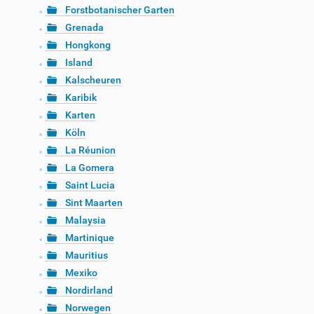
Forstbotanischer Garten
Grenada
Hongkong
Island
Kalscheuren
Karibik
Karten
Köln
La Réunion
La Gomera
Saint Lucia
Sint Maarten
Malaysia
Martinique
Mauritius
Mexiko
Nordirland
Norwegen