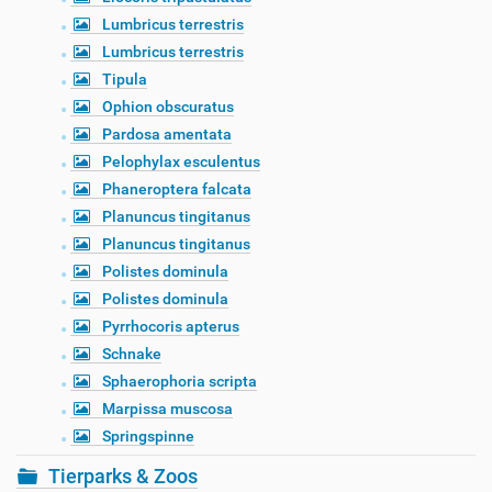
Lumbricus terrestris
Lumbricus terrestris
Tipula
Ophion obscuratus
Pardosa amentata
Pelophylax esculentus
Phaneroptera falcata
Planuncus tingitanus
Planuncus tingitanus
Polistes dominula
Polistes dominula
Pyrrhocoris apterus
Schnake
Sphaerophoria scripta
Marpissa muscosa
Springspinne
Tierparks & Zoos