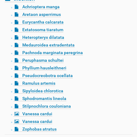
Achrioptera manga
Aretaon asperrimus
Eurycantha calcarata
Extatosoma tiaratum
Heteropteryx dilatata
Medauroidea extradentata
Pachnoda marginata peregrina
Peruphasma schultei
Phyllium hausleithneri
Pseudocreobotra ocellata
Ramulus artemis
Sipyloidea chlorotica
Sphodromantis lineola
Stilpnochlora couloniana
Vanessa cardui
Vanessa cardui
Zophobas atratus