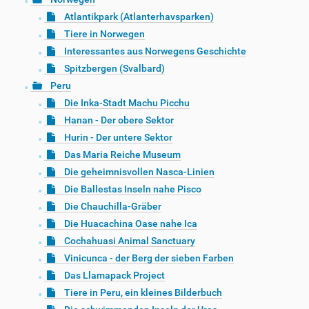
Atlantikpark (Atlanterhavsparken)
Tiere in Norwegen
Interessantes aus Norwegens Geschichte
Spitzbergen (Svalbard)
Peru
Die Inka-Stadt Machu Picchu
Hanan - Der obere Sektor
Hurin - Der untere Sektor
Das Maria Reiche Museum
Die geheimnisvollen Nasca-Linien
Die Ballestas Inseln nahe Pisco
Die Chauchilla-Gräber
Die Huacachina Oase nahe Ica
Cochahuasi Animal Sanctuary
Vinicunca - der Berg der sieben Farben
Das Llamapack Project
Tiere in Peru, ein kleines Bilderbuch