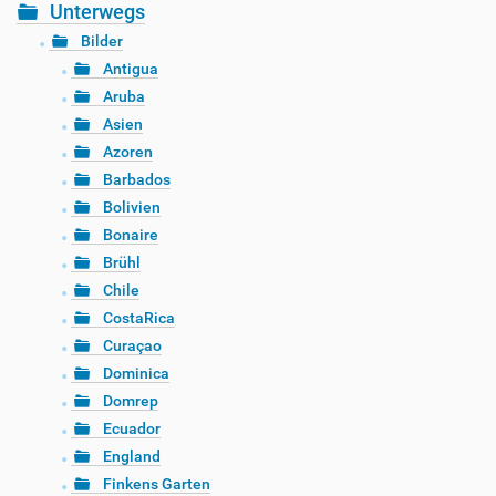
Unterwegs
Bilder
Antigua
Aruba
Asien
Azoren
Barbados
Bolivien
Bonaire
Brühl
Chile
CostaRica
Curaçao
Dominica
Domrep
Ecuador
England
Finkens Garten