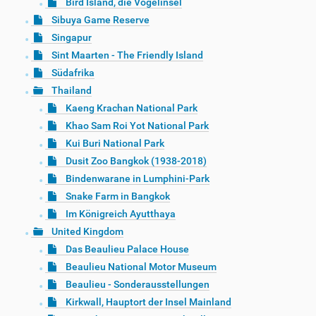
Bird Island, die Vogelinsel
Sibuya Game Reserve
Singapur
Sint Maarten - The Friendly Island
Südafrika
Thailand
Kaeng Krachan National Park
Khao Sam Roi Yot National Park
Kui Buri National Park
Dusit Zoo Bangkok (1938-2018)
Bindenwarane in Lumphini-Park
Snake Farm in Bangkok
Im Königreich Ayutthaya
United Kingdom
Das Beaulieu Palace House
Beaulieu National Motor Museum
Beaulieu - Sonderausstellungen
Kirkwall, Hauptort der Insel Mainland