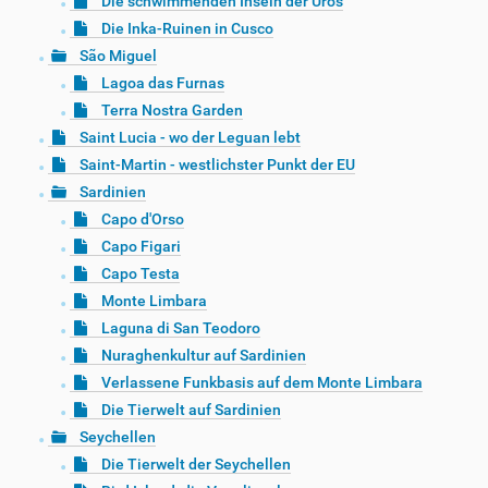
Die schwimmenden Inseln der Uros
Die Inka-Ruinen in Cusco
São Miguel
Lagoa das Furnas
Terra Nostra Garden
Saint Lucia - wo der Leguan lebt
Saint-Martin - westlichster Punkt der EU
Sardinien
Capo d'Orso
Capo Figari
Capo Testa
Monte Limbara
Laguna di San Teodoro
Nuraghenkultur auf Sardinien
Verlassene Funkbasis auf dem Monte Limbara
Die Tierwelt auf Sardinien
Seychellen
Die Tierwelt der Seychellen