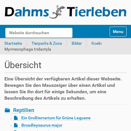
S
Website durchsuchen
Toggle na
e
k
Erweiterte Suche…
Startseite
Tierparks & Zoos
Bilder
Koeln
t
Myrmecophaga tridactyla
i
o
Übersicht
n
e
n
Eine Übersicht der verfügbaren Artikel dieser Webseite.
Bewegen Sie den Mauszeiger über einen Artikel und
lassen Sie ihn dort für einige Sekunden, um eine
Beschreibung des Artikels zu erhalten.
Reptilien
Ein Großterrarium für Grüne Leguane
Broadleysaurus major