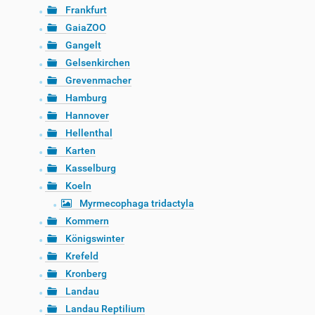
Frankfurt
GaiaZOO
Gangelt
Gelsenkirchen
Grevenmacher
Hamburg
Hannover
Hellenthal
Karten
Kasselburg
Koeln
Myrmecophaga tridactyla
Kommern
Königswinter
Krefeld
Kronberg
Landau
Landau Reptilium