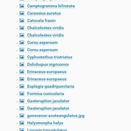
Camptogramma bilineata
Carassius auratus
Catocala fraxin
Chalcolestes viridis
Chalcolestes viridis
Cornu aspersum
Cornu aspersum
Cyphostethus tristriatus
Dolichopus nigricornis
Erinaceus europaeus
Erinaceus europaeus
Euplagia quadripunctaria
Formica cunicularia
Gasteruption jaculator
Gasteruption jaculator
gonocerus-acuteangulatus.jpg
Halyomorpha halys
Liocoris tripustulatus