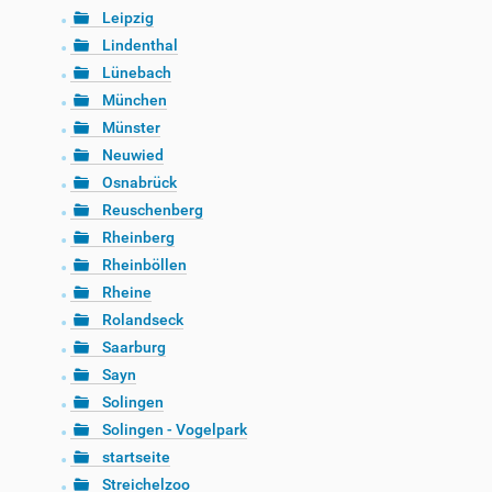
Leipzig
Lindenthal
Lünebach
München
Münster
Neuwied
Osnabrück
Reuschenberg
Rheinberg
Rheinböllen
Rheine
Rolandseck
Saarburg
Sayn
Solingen
Solingen - Vogelpark
startseite
Streichelzoo