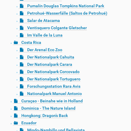
Pumalín Douglas Tompkins National Park
Petrohué-Wasserfälle (Saltos de Petrohué)
Salar de Atacama
Ventisquero Colgante Gletscher
Im Valle de la Luna
Costa Rica
Der Arenal Eco Zoo
Der Nationalpark Cahuita
Der Nationalpark Carara
Der Nationalpark Corcovado
Der Nationalpark Tortuguero
Forschungsstation Rara Avis
Nationalpark Manuel Antonio
Curaçao - Beinahe wie in Holland
Dominica - The Nature Island
Hongkong: Dragon’s Back
Ecuador
Mindo-Nambillo und Bellavista