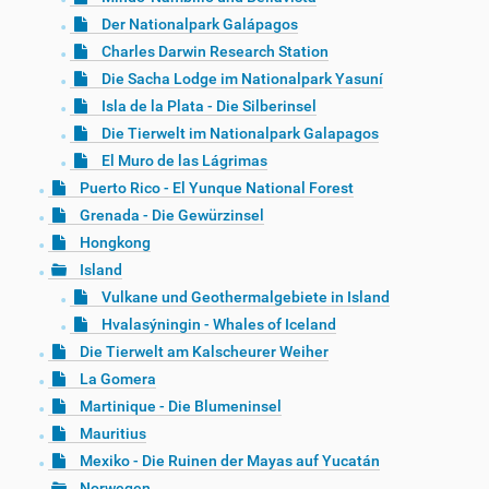
Der Nationalpark Galápagos
Charles Darwin Research Station
Die Sacha Lodge im Nationalpark Yasuní
Isla de la Plata - Die Silberinsel
Die Tierwelt im Nationalpark Galapagos
El Muro de las Lágrimas
Puerto Rico - El Yunque National Forest
Grenada - Die Gewürzinsel
Hongkong
Island
Vulkane und Geothermalgebiete in Island
Hvalasýningin - Whales of Iceland
Die Tierwelt am Kalscheurer Weiher
La Gomera
Martinique - Die Blumeninsel
Mauritius
Mexiko - Die Ruinen der Mayas auf Yucatán
Norwegen