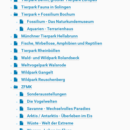
Tierpark Fauna in Solingen
Tierpark + Fossilium Bochum
Fossilium - Das Naturkundemuseum
Aquarien - Terrarienhaus
Münchner Tierpark Hellabrunn
Fische, Wirbellose, Amphibien und Reptilien
Tierpark Rheinböllen
Wald- und Wildpark Rolandseck
Weltvogelpark Walsrode
Wildpark Gangelt
Wildpark Reuschenberg
ZFMK
Sonderausstellungen
Die Vogelwelten
Savanne - Wechselvolles Paradies
Arktis / Antarktis - Überleben im Eis
Wüste - Welt der Extreme