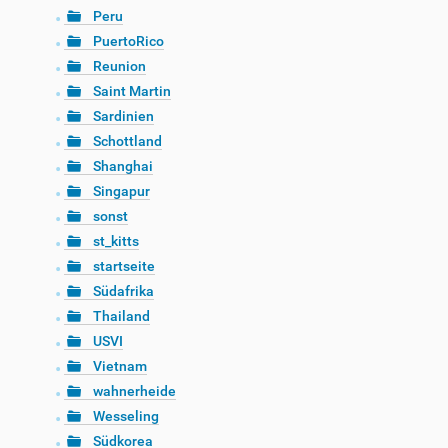
Peru
PuertoRico
Reunion
Saint Martin
Sardinien
Schottland
Shanghai
Singapur
sonst
st_kitts
startseite
Südafrika
Thailand
USVI
Vietnam
wahnerheide
Wesseling
Südkorea