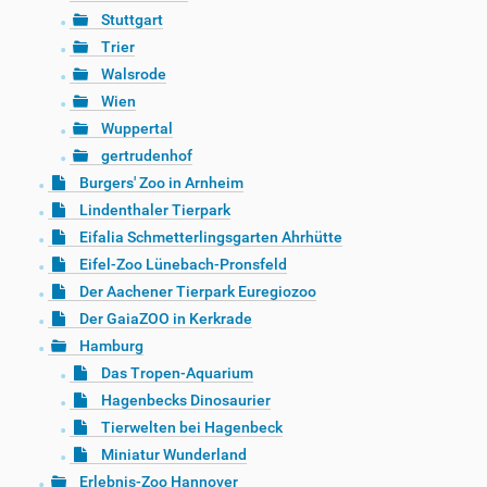
Stuttgart
Trier
Walsrode
Wien
Wuppertal
gertrudenhof
Burgers' Zoo in Arnheim
Lindenthaler Tierpark
Eifalia Schmetterlingsgarten Ahrhütte
Eifel-Zoo Lünebach-Pronsfeld
Der Aachener Tierpark Euregiozoo
Der GaiaZOO in Kerkrade
Hamburg
Das Tropen-Aquarium
Hagenbecks Dinosaurier
Tierwelten bei Hagenbeck
Miniatur Wunderland
Erlebnis-Zoo Hannover