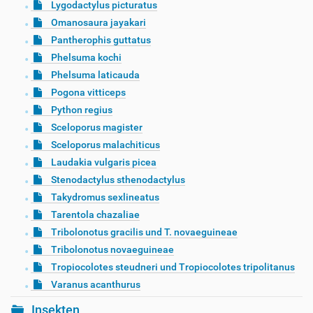
Lygodactylus picturatus
Omanosaura jayakari
Pantherophis guttatus
Phelsuma kochi
Phelsuma laticauda
Pogona vitticeps
Python regius
Sceloporus magister
Sceloporus malachiticus
Laudakia vulgaris picea
Stenodactylus sthenodactylus
Takydromus sexlineatus
Tarentola chazaliae
Tribolonotus gracilis und T. novaeguineae
Tribolonotus novaeguineae
Tropiocolotes steudneri und Tropiocolotes tripolitanus
Varanus acanthurus
Insekten