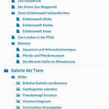
Zoo Osnabrück
Der Grüne Zoo Wuppertal
Zoom Erlebniswelt Gelsenkirchen
Erlebniswelt Afrika
Erlebniswelt Alaska
Erlebniswelt Asien
Zoo Landau in der Pfalz
Münster
Aquarium und Artenschutzcampus
Pferde und Pferdemuseum
Die Meranti-Halle im Allwetterzoo
Galerie der Tiere
Bilder
Bubalus bubalis carabanesis
Canthigaster valentini
Pseudomugil furcatus
Varanus kingorum
Cercocebus chrysogaster