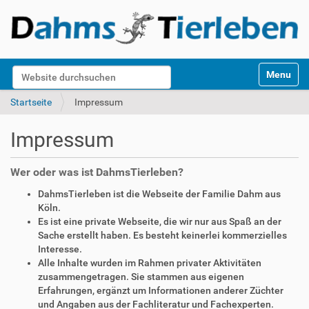
S
Website durchsuchen
Toggle na
e
k
Erweiterte Suche…
Startseite
Impressum
t
i
Impressum
o
n
e
Wer oder was ist DahmsTierleben?
n
DahmsTierleben ist die Webseite der Familie Dahm aus
Köln.
Es ist eine private Webseite, die wir nur aus Spaß an der
Sache erstellt haben. Es besteht keinerlei kommerzielles
Interesse.
Alle Inhalte wurden im Rahmen privater Aktivitäten
zusammengetragen. Sie stammen aus eigenen
Erfahrungen, ergänzt um Informationen anderer Züchter
und Angaben aus der Fachliteratur und Fachexperten.