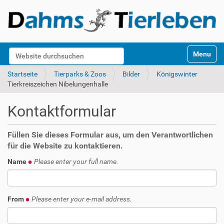
S
Website durchsuchen
Toggle na
e
k
Erweiterte Suche…
Startseite
Tierparks & Zoos
Bilder
Königswinter
t
Tierkreiszeichen Nibelungenhalle
i
o
Kontaktformular
n
e
n
Füllen Sie dieses Formular aus, um den Verantwortlichen
für die Website zu kontaktieren.
Name
Please enter your full name.
From
Please enter your e-mail address.