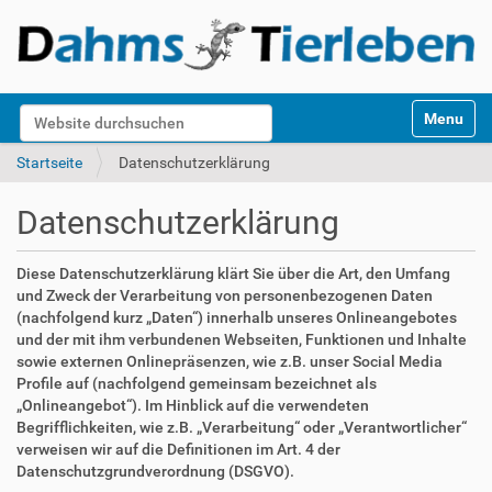
S
Website durchsuchen
Toggle na
e
k
Erweiterte Suche…
Startseite
Datenschutzerklärung
t
i
Datenschutzerklärung
o
n
e
Diese Datenschutzerklärung klärt Sie über die Art, den Umfang
n
und Zweck der Verarbeitung von personenbezogenen Daten
(nachfolgend kurz „Daten“) innerhalb unseres Onlineangebotes
und der mit ihm verbundenen Webseiten, Funktionen und Inhalte
sowie externen Onlinepräsenzen, wie z.B. unser Social Media
Profile auf (nachfolgend gemeinsam bezeichnet als
„Onlineangebot“). Im Hinblick auf die verwendeten
Begrifflichkeiten, wie z.B. „Verarbeitung“ oder „Verantwortlicher“
verweisen wir auf die Definitionen im Art. 4 der
Datenschutzgrundverordnung (DSGVO).