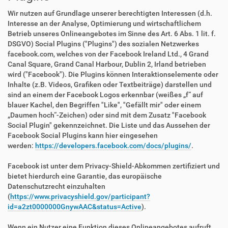
Wir nutzen auf Grundlage unserer berechtigten Interessen (d.h.
Interesse an der Analyse, Optimierung und wirtschaftlichem
Betrieb unseres Onlineangebotes im Sinne des Art. 6 Abs. 1 lit. f.
DSGVO) Social Plugins ("Plugins") des sozialen Netzwerkes
facebook.com, welches von der Facebook Ireland Ltd., 4 Grand
Canal Square, Grand Canal Harbour, Dublin 2, Irland betrieben
wird ("Facebook"). Die Plugins können Interaktionselemente oder
Inhalte (z.B. Videos, Grafiken oder Textbeiträge) darstellen und
sind an einem der Facebook Logos erkennbar (weißes „f“ auf
blauer Kachel, den Begriffen "Like", "Gefällt mir" oder einem
„Daumen hoch“-Zeichen) oder sind mit dem Zusatz "Facebook
Social Plugin" gekennzeichnet. Die Liste und das Aussehen der
Facebook Social Plugins kann hier eingesehen
werden:
https://developers.facebook.com/docs/plugins/
.
Facebook ist unter dem Privacy-Shield-Abkommen zertifiziert und
bietet hierdurch eine Garantie, das europäische
Datenschutzrecht einzuhalten
(
https://www.privacyshield.gov/participant?
id=a2zt0000000GnywAAC&status=Active
).
Wenn ein Nutzer eine Funktion dieses Onlineangebotes aufruft,