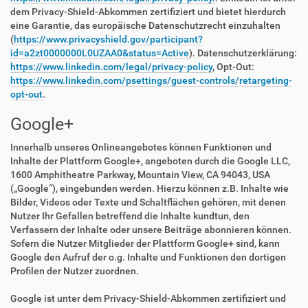
dem Privacy-Shield-Abkommen zertifiziert und bietet hierdurch
eine Garantie, das europäische Datenschutzrecht einzuhalten
(
https://www.privacyshield.gov/participant?
id=a2zt0000000L0UZAA0&status=Active
). Datenschutzerklärung:
https://www.linkedin.com/legal/privacy-policy
, Opt-Out:
https://www.linkedin.com/psettings/guest-controls/retargeting-
opt-out
.
Google+
Innerhalb unseres Onlineangebotes können Funktionen und
Inhalte der Plattform Google+, angeboten durch die Google LLC,
1600 Amphitheatre Parkway, Mountain View, CA 94043, USA
(„Google“), eingebunden werden. Hierzu können z.B. Inhalte wie
Bilder, Videos oder Texte und Schaltflächen gehören, mit denen
Nutzer Ihr Gefallen betreffend die Inhalte kundtun, den
Verfassern der Inhalte oder unsere Beiträge abonnieren können.
Sofern die Nutzer Mitglieder der Plattform Google+ sind, kann
Google den Aufruf der o.g. Inhalte und Funktionen den dortigen
Profilen der Nutzer zuordnen.
Google ist unter dem Privacy-Shield-Abkommen zertifiziert und