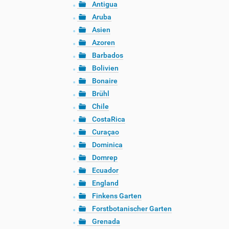
Antigua
Aruba
Asien
Azoren
Barbados
Bolivien
Bonaire
Brühl
Chile
CostaRica
Curaçao
Dominica
Domrep
Ecuador
England
Finkens Garten
Forstbotanischer Garten
Grenada