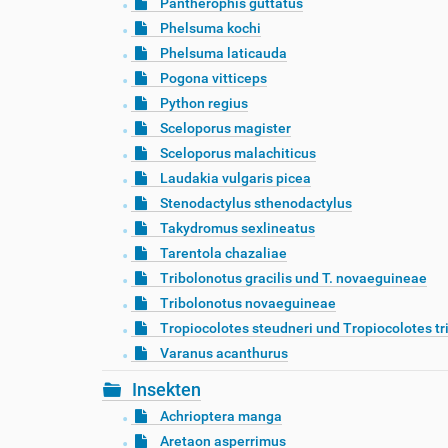
Pantherophis guttatus
Phelsuma kochi
Phelsuma laticauda
Pogona vitticeps
Python regius
Sceloporus magister
Sceloporus malachiticus
Laudakia vulgaris picea
Stenodactylus sthenodactylus
Takydromus sexlineatus
Tarentola chazaliae
Tribolonotus gracilis und T. novaeguineae
Tribolonotus novaeguineae
Tropiocolotes steudneri und Tropiocolotes tr
Varanus acanthurus
Insekten
Achrioptera manga
Aretaon asperrimus