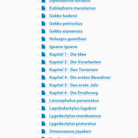
Dipsosaurus dorsalis
Eublepharis macularius
Gekko badenii
Gekko petricolus
Gekko siamensis
Holaspis guentheri
Iguana iguana
Kapitel 1 - Die Idee
Kapitel 2 - Die Vorarbeiten
Kapitel 3 - Das Terrarium
Kapitel 4 - Die ersten Bewohner
Kapitel 5 - Das erste Jahr
Kapitel 6 - Die Ernährung
Leiocephalus personatus
Lepidodactylus lugubris
Lygodactylus mombasicus
Lygodactylus picturatus
Omanosaura jayakari