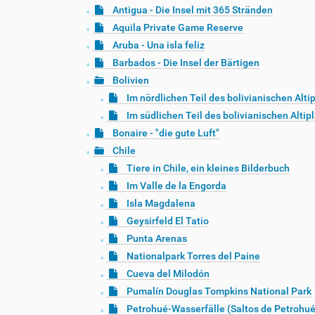
Antigua - Die Insel mit 365 Stränden
Aquila Private Game Reserve
Aruba - Una isla feliz
Barbados - Die Insel der Bärtigen
Bolivien
Im nördlichen Teil des bolivianischen Alti
Im südlichen Teil des bolivianischen Altip
Bonaire - "die gute Luft"
Chile
Tiere in Chile, ein kleines Bilderbuch
Im Valle de la Engorda
Isla Magdalena
Geysirfeld El Tatio
Punta Arenas
Nationalpark Torres del Paine
Cueva del Milodón
Pumalín Douglas Tompkins National Park
Petrohué-Wasserfälle (Saltos de Petrohué