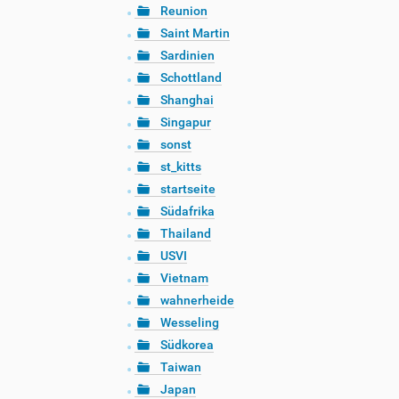
Reunion
Saint Martin
Sardinien
Schottland
Shanghai
Singapur
sonst
st_kitts
startseite
Südafrika
Thailand
USVI
Vietnam
wahnerheide
Wesseling
Südkorea
Taiwan
Japan