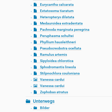
Eurycantha calcarata
Extatosoma tiaratum
Heteropteryx dilatata
Medauroidea extradentata
Pachnoda marginata peregrina
Peruphasma schultei
Phyllium hausleithneri
Pseudocreobotra ocellata
Ramulus artemis
Sipyloidea chlorotica
Sphodromantis lineola
Stilpnochlora couloniana
Vanessa cardui
Vanessa cardui
Zophobas atratus
Unterwegs
Bilder