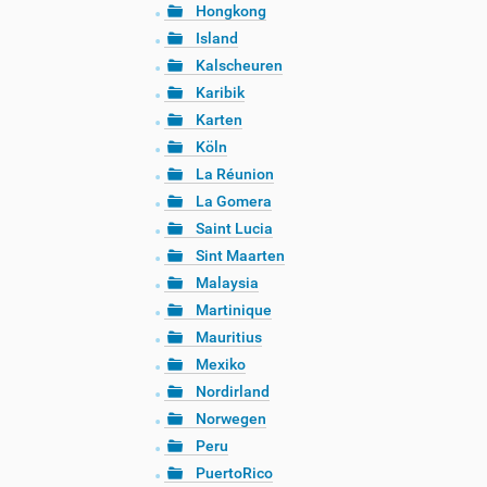
Hongkong
Island
Kalscheuren
Karibik
Karten
Köln
La Réunion
La Gomera
Saint Lucia
Sint Maarten
Malaysia
Martinique
Mauritius
Mexiko
Nordirland
Norwegen
Peru
PuertoRico