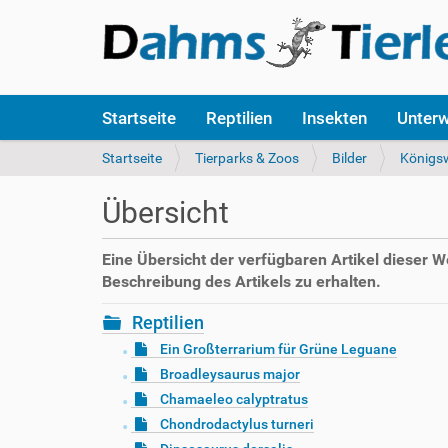
S
Startseite
Reptilien
Insekten
Unter
e
k
S
Startseite
Tierparks & Zoos
Bilder
Königsw
t
i
i
e
Übersicht
o
s
n
i
e
n
Eine Übersicht der verfügbaren Artikel dieser 
n
d
Beschreibung des Artikels zu erhalten.
h
i
Reptilien
e
Ein Großterrarium für Grüne Leguane
r
Broadleysaurus major
:
Chamaeleo calyptratus
Chondrodactylus turneri