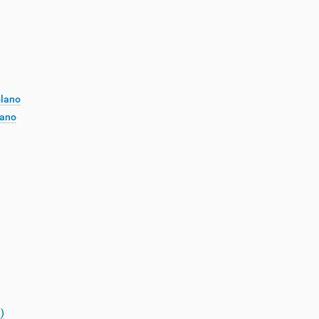
plano
lano
)