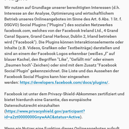
Wir nutzen auf Grundlage unserer berechtigten Interessen (d.h.
Interesse an der Analyse, Optimierung und wirtschaftlichem
Betrieb unseres Onlineangebotes im Sinne des Art. 6 Abs. 1 lit. f.
DSGVO) Social Plugins ("Plugins") des sozialen Netzwerkes
facebook.com, welches von der Facebook Ireland Ltd., 4 Grand
Canal Square, Grand Canal Harbour, Dublin 2, Irland betrieben
wird ("Facebook"). Die Plugins können Interaktionselemente oder
Inhalte (z.B. Videos, Grafiken oder Textbeiträge) darstellen und
sind an einem der Facebook Logos erkennbar (weißes „f“ auf
blauer Kachel, den Begriffen "Like", "Gefällt mir" oder einem
„Daumen hoch“-Zeichen) oder sind mit dem Zusatz "Facebook
Social Plugin" gekennzeichnet. Die Liste und das Aussehen der
Facebook Social Plugins kann hier eingesehen
werden:
https://developers.facebook.com/docs/plugins/
.
Facebook ist unter dem Privacy-Shield-Abkommen zertifiziert und
bietet hierdurch eine Garantie, das europäische
Datenschutzrecht einzuhalten
(
https://www.privacyshield.gov/participant?
id=a2zt0000000GnywAAC&status=Active
).
Wenn ein Nutzer eine Funktion dieses Onlineangebotes aufruft,