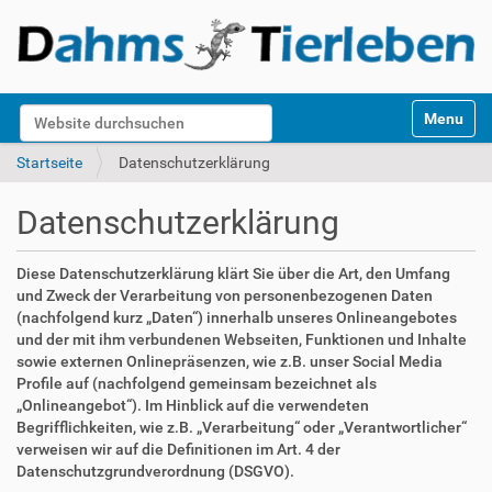
S
Website durchsuchen
Toggle na
e
k
Erweiterte Suche…
Startseite
Datenschutzerklärung
t
i
Datenschutzerklärung
o
n
e
Diese Datenschutzerklärung klärt Sie über die Art, den Umfang
n
und Zweck der Verarbeitung von personenbezogenen Daten
(nachfolgend kurz „Daten“) innerhalb unseres Onlineangebotes
und der mit ihm verbundenen Webseiten, Funktionen und Inhalte
sowie externen Onlinepräsenzen, wie z.B. unser Social Media
Profile auf (nachfolgend gemeinsam bezeichnet als
„Onlineangebot“). Im Hinblick auf die verwendeten
Begrifflichkeiten, wie z.B. „Verarbeitung“ oder „Verantwortlicher“
verweisen wir auf die Definitionen im Art. 4 der
Datenschutzgrundverordnung (DSGVO).