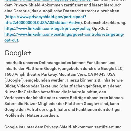
dem Privacy-Shield-Abkommen zertifiziert und bietet hierdurch
eine Garantie, das europäische Datenschutzrecht einzuhalten
(
https://www.privacyshield.gov/participant?
id=a2zt0000000L0UZAA0&status=Active
). Datenschutzerklärung:
https://www.linkedin.com/legal/privacy-policy
, Opt-Out:
https://www.linkedin.com/psettings/guest-controls/retargeting-
opt-out
.
Google+
Innerhalb unseres Onlineangebotes können Funktionen und
Inhalte der Plattform Google+, angeboten durch die Google LLC,
1600 Amphitheatre Parkway, Mountain View, CA 94043, USA
(„Google“), eingebunden werden. Hierzu können z.B. Inhalte wie
Bilder, Videos oder Texte und Schaltflächen gehören, mit denen
Nutzer Ihr Gefallen betreffend die Inhalte kundtun, den
Verfassern der Inhalte oder unsere Beiträge abonnieren können.
Sofern die Nutzer Mitglieder der Plattform Google+ sind, kann
Google den Aufruf der o.g. Inhalte und Funktionen den dortigen
Profilen der Nutzer zuordnen.
Google ist unter dem Privacy-Shield-Abkommen zertifiziert und