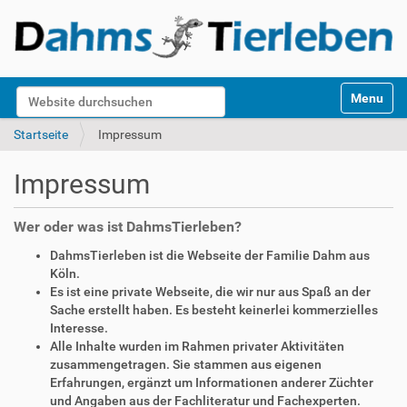
S
Website durchsuchen
Toggle na
e
k
Erweiterte Suche…
Startseite
Impressum
t
i
Impressum
o
n
e
Wer oder was ist DahmsTierleben?
n
DahmsTierleben ist die Webseite der Familie Dahm aus
Köln.
Es ist eine private Webseite, die wir nur aus Spaß an der
Sache erstellt haben. Es besteht keinerlei kommerzielles
Interesse.
Alle Inhalte wurden im Rahmen privater Aktivitäten
zusammengetragen. Sie stammen aus eigenen
Erfahrungen, ergänzt um Informationen anderer Züchter
und Angaben aus der Fachliteratur und Fachexperten.