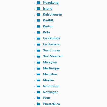
Hongkong
Island
Kalscheuren
Karibik
Karten
Köln
La Réunion
La Gomera
Saint Lucia
Sint Maarten
Malaysia
Martinique
Mauritius
Mexiko
Nordirland
Norwegen
Peru
PuertoRico