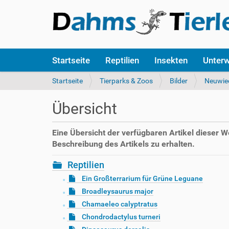
S
Startseite
Reptilien
Insekten
Unter
e
k
S
Startseite
Tierparks & Zoos
Bilder
Neuwie
t
i
i
e
Übersicht
o
s
n
i
e
n
Eine Übersicht der verfügbaren Artikel dieser 
n
d
Beschreibung des Artikels zu erhalten.
h
i
Reptilien
e
Ein Großterrarium für Grüne Leguane
r
Broadleysaurus major
:
Chamaeleo calyptratus
Chondrodactylus turneri