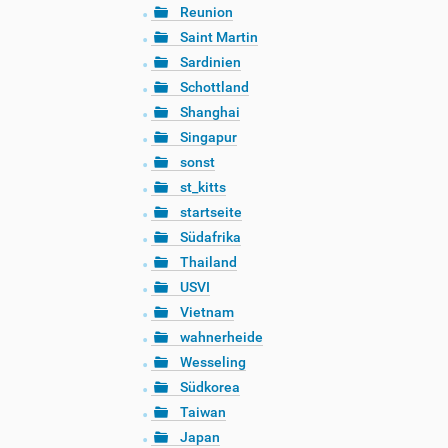
Reunion
Saint Martin
Sardinien
Schottland
Shanghai
Singapur
sonst
st_kitts
startseite
Südafrika
Thailand
USVI
Vietnam
wahnerheide
Wesseling
Südkorea
Taiwan
Japan