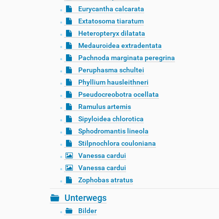
Eurycantha calcarata
Extatosoma tiaratum
Heteropteryx dilatata
Medauroidea extradentata
Pachnoda marginata peregrina
Peruphasma schultei
Phyllium hausleithneri
Pseudocreobotra ocellata
Ramulus artemis
Sipyloidea chlorotica
Sphodromantis lineola
Stilpnochlora couloniana
Vanessa cardui
Vanessa cardui
Zophobas atratus
Unterwegs
Bilder