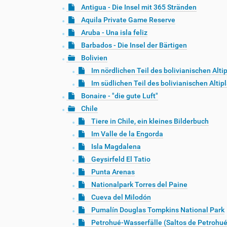
Antigua - Die Insel mit 365 Stränden
Aquila Private Game Reserve
Aruba - Una isla feliz
Barbados - Die Insel der Bärtigen
Bolivien
Im nördlichen Teil des bolivianischen Alti
Im südlichen Teil des bolivianischen Altip
Bonaire - "die gute Luft"
Chile
Tiere in Chile, ein kleines Bilderbuch
Im Valle de la Engorda
Isla Magdalena
Geysirfeld El Tatio
Punta Arenas
Nationalpark Torres del Paine
Cueva del Milodón
Pumalín Douglas Tompkins National Park
Petrohué-Wasserfälle (Saltos de Petrohué