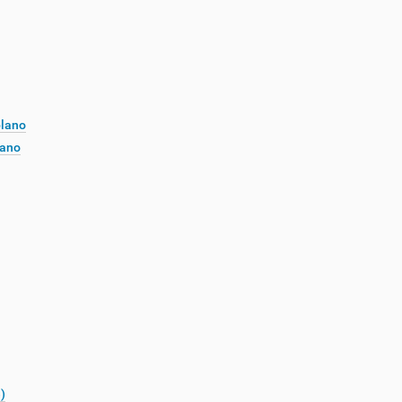
plano
lano
)