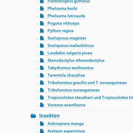
Pantherophis guttatus
Phelsuma kochi
Phelsuma laticauda
Pogona vitticeps
Python regius
Sceloporus magister
Sceloporus malachiticus
Laudakia vulgaris picea
Stenodactylus sthenodactylus
Takydromus sexlineatus
Tarentola chazaliae
Tribolonotus gracilis und T. novaeguineae
Tribolonotus novaeguineae
Tropiocolotes steudneri und Tropiocolotes tr
Varanus acanthurus
Insekten
Achrioptera manga
Aretaon asperrimus