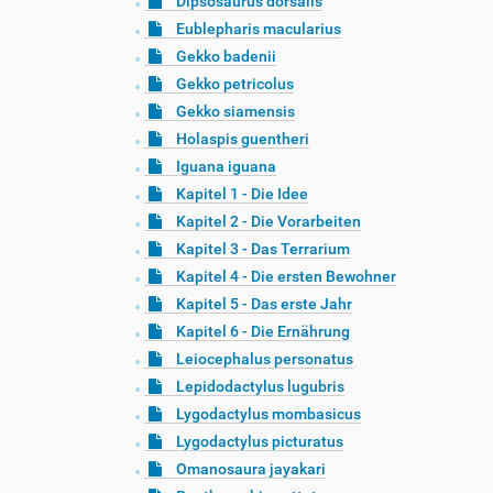
Dipsosaurus dorsalis
Eublepharis macularius
Gekko badenii
Gekko petricolus
Gekko siamensis
Holaspis guentheri
Iguana iguana
Kapitel 1 - Die Idee
Kapitel 2 - Die Vorarbeiten
Kapitel 3 - Das Terrarium
Kapitel 4 - Die ersten Bewohner
Kapitel 5 - Das erste Jahr
Kapitel 6 - Die Ernährung
Leiocephalus personatus
Lepidodactylus lugubris
Lygodactylus mombasicus
Lygodactylus picturatus
Omanosaura jayakari