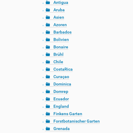
Antigua
Aruba
Asien
Azoren
Barbados
Bolivien
Bonaire
Brühl
Chile
CostaRica
Curaçao
Dominica
Domrep
Ecuador
England
Finkens Garten
Forstbotanischer Garten
Grenada