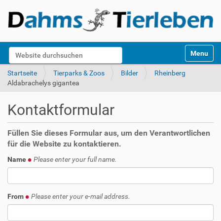
S
Website durchsuchen
Toggle na
e
k
Erweiterte Suche…
Startseite
Tierparks & Zoos
Bilder
Rheinberg
t
Aldabrachelys gigantea
i
o
Kontaktformular
n
e
n
Füllen Sie dieses Formular aus, um den Verantwortlichen
für die Website zu kontaktieren.
Name
Please enter your full name.
From
Please enter your e-mail address.