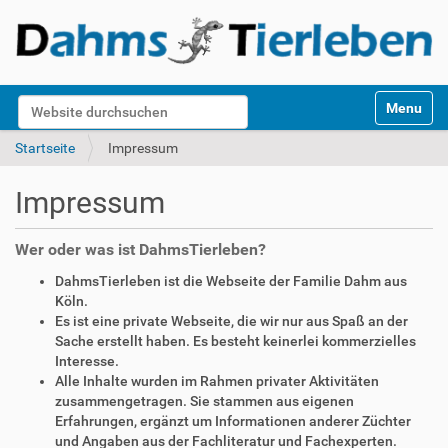
S
Website durchsuchen
Toggle na
e
k
Erweiterte Suche…
Startseite
Impressum
t
i
Impressum
o
n
e
Wer oder was ist DahmsTierleben?
n
DahmsTierleben ist die Webseite der Familie Dahm aus
Köln.
Es ist eine private Webseite, die wir nur aus Spaß an der
Sache erstellt haben. Es besteht keinerlei kommerzielles
Interesse.
Alle Inhalte wurden im Rahmen privater Aktivitäten
zusammengetragen. Sie stammen aus eigenen
Erfahrungen, ergänzt um Informationen anderer Züchter
und Angaben aus der Fachliteratur und Fachexperten.