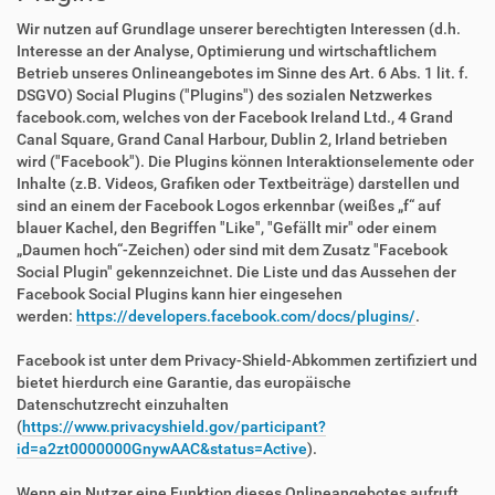
Wir nutzen auf Grundlage unserer berechtigten Interessen (d.h.
Interesse an der Analyse, Optimierung und wirtschaftlichem
Betrieb unseres Onlineangebotes im Sinne des Art. 6 Abs. 1 lit. f.
DSGVO) Social Plugins ("Plugins") des sozialen Netzwerkes
facebook.com, welches von der Facebook Ireland Ltd., 4 Grand
Canal Square, Grand Canal Harbour, Dublin 2, Irland betrieben
wird ("Facebook"). Die Plugins können Interaktionselemente oder
Inhalte (z.B. Videos, Grafiken oder Textbeiträge) darstellen und
sind an einem der Facebook Logos erkennbar (weißes „f“ auf
blauer Kachel, den Begriffen "Like", "Gefällt mir" oder einem
„Daumen hoch“-Zeichen) oder sind mit dem Zusatz "Facebook
Social Plugin" gekennzeichnet. Die Liste und das Aussehen der
Facebook Social Plugins kann hier eingesehen
werden:
https://developers.facebook.com/docs/plugins/
.
Facebook ist unter dem Privacy-Shield-Abkommen zertifiziert und
bietet hierdurch eine Garantie, das europäische
Datenschutzrecht einzuhalten
(
https://www.privacyshield.gov/participant?
id=a2zt0000000GnywAAC&status=Active
).
Wenn ein Nutzer eine Funktion dieses Onlineangebotes aufruft,