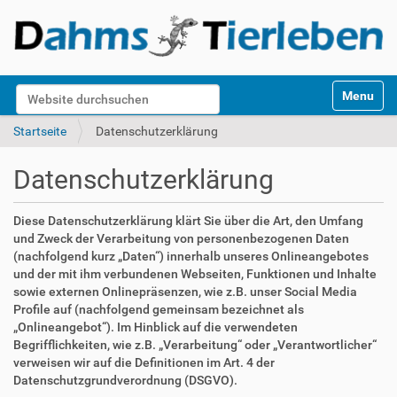
S
Website durchsuchen
Toggle na
e
k
Erweiterte Suche…
Startseite
Datenschutzerklärung
t
i
Datenschutzerklärung
o
n
e
Diese Datenschutzerklärung klärt Sie über die Art, den Umfang
n
und Zweck der Verarbeitung von personenbezogenen Daten
(nachfolgend kurz „Daten“) innerhalb unseres Onlineangebotes
und der mit ihm verbundenen Webseiten, Funktionen und Inhalte
sowie externen Onlinepräsenzen, wie z.B. unser Social Media
Profile auf (nachfolgend gemeinsam bezeichnet als
„Onlineangebot“). Im Hinblick auf die verwendeten
Begrifflichkeiten, wie z.B. „Verarbeitung“ oder „Verantwortlicher“
verweisen wir auf die Definitionen im Art. 4 der
Datenschutzgrundverordnung (DSGVO).