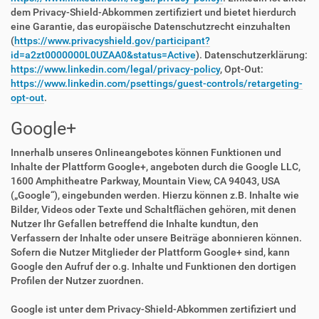
dem Privacy-Shield-Abkommen zertifiziert und bietet hierdurch
eine Garantie, das europäische Datenschutzrecht einzuhalten
(
https://www.privacyshield.gov/participant?
id=a2zt0000000L0UZAA0&status=Active
). Datenschutzerklärung:
https://www.linkedin.com/legal/privacy-policy
, Opt-Out:
https://www.linkedin.com/psettings/guest-controls/retargeting-
opt-out
.
Google+
Innerhalb unseres Onlineangebotes können Funktionen und
Inhalte der Plattform Google+, angeboten durch die Google LLC,
1600 Amphitheatre Parkway, Mountain View, CA 94043, USA
(„Google“), eingebunden werden. Hierzu können z.B. Inhalte wie
Bilder, Videos oder Texte und Schaltflächen gehören, mit denen
Nutzer Ihr Gefallen betreffend die Inhalte kundtun, den
Verfassern der Inhalte oder unsere Beiträge abonnieren können.
Sofern die Nutzer Mitglieder der Plattform Google+ sind, kann
Google den Aufruf der o.g. Inhalte und Funktionen den dortigen
Profilen der Nutzer zuordnen.
Google ist unter dem Privacy-Shield-Abkommen zertifiziert und