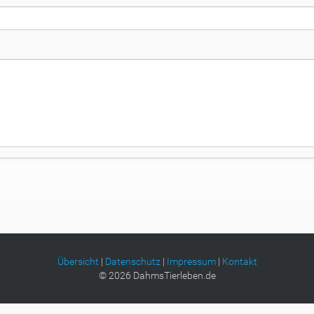
Übersicht
|
Datenschutz
|
Impressum
|
Kontakt
©
2026
DahmsTierleben.de