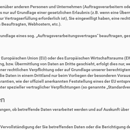
enüber anderen Personen und Unternehmen (Auftragsverarbeitern oder D
es nur auf Grundlage einer gesetzlichen Erlaubnis (z.B. wenn eine Überm
zur Vertragserfüllung erforderlich ist), Sie eingewilligt haben, eine rec
n Beauftragten, Webhostern, etc.).
Grundlage eines sog. „Auftragsverarbeitungsvertrages“ beauftragen, ge
der Europäischen Union (EU) oder des Europäischen Wirtschaftsraums (E
 bzw. Übermittlung von Daten an Dritte geschieht, erfolgt dies nur, we
einer rechtlichen Verpflichtung oder auf Grundlage unserer berechtigte
 die Daten in einem Drittland nur beim Vorliegen der besonderen Voraus
rantien, wie der offiziell anerkannten Feststellung eines der EU ents
nter spezieller vertraglicher Verpflichtungen (so genannte „Standardve
en
langen, ob betreffende Daten verarbeitet werden und auf Auskunft über
Vervollständigung der Sie betreffenden Daten oder die Berichtigung de