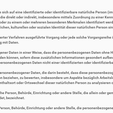
sich auf eine identifizierte oder identifizierbare natürliche Person (i
, die direkt oder indirekt, insbesondere mittels Zuordnung zu einer 
 oder zu einem oder mehreren besonderen Merkmalen identifiziert werd
ichen, kulturellen oder sozialen Identität dieser natürlichen Person sin
tisierter Verfahren ausgeführte Vorgang oder jede solche Vorgangsre
g mit Daten.
ner Daten in einer Weise, dass die personenbezogenen Daten ohne Hi
rden können, sofern diese zusätzlichen Informationen gesondert aufb
ersonenbezogenen Daten nicht einer identifizierten oder identifizier
ng personenbezogener Daten, die darin besteht, dass diese personenbe
son beziehen, zu bewerten, insbesondere um Aspekte bezüglich Arbeitsle
fenthaltsort oder Ortswechsel dieser natürlichen Person zu analysieren
ische Person, Behörde, Einrichtung oder andere Stelle, die allein oder 
et, bezeichnet.
e Person, Behörde, Einrichtung oder andere Stelle, die personenbezogen