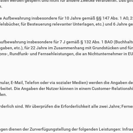
Daten werden gesperrt und nicht für andere Zwecke verarbeitet. Das gilt 
n.
ie Aufbewahrung insbesondere für 10 Jahre gemäß §§ 147 Abs. 1 AO, 257
sbücher, für Besteuerung relevanter Unterlagen, etc.) und 6 Jahre ge
e Aufbewahrung insbesondere für 7 J gemäß § 132 Abs. 1 BAO (Buchhal
gaben, etc.), für 22 Jahre im Zusammenhang mit Grundstücken und fü
ns-, Rundfunk- und Fernsehleistungen, die an Nichtunternehmer in EU-
mular, E-Mail, Telefon oder via sozialer Medien) werden die Angaben d
erarbeitet. Die Angaben der Nutzer können in einem Customer-Relatio
den.
derlich sind. Wir überprüfen die Erforderlichkeit alle zwei Jahre; Ferne
en dienen der Zurverfügungstellung der folgenden Leistungen: Infrast