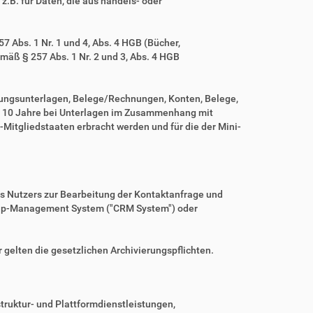
z.B. für Daten, die aus handels- oder
 Abs. 1 Nr. 1 und 4, Abs. 4 HGB (Bücher,
mäß § 257 Abs. 1 Nr. 2 und 3, Abs. 4 HGB
tungsunterlagen, Belege/Rechnungen, Konten, Belege,
r 10 Jahre bei Unterlagen im Zusammenhang mit
Mitgliedstaaten erbracht werden und für die der Mini-
es Nutzers zur Bearbeitung der Kontaktanfrage und
nship-Management System ("CRM System") oder
r gelten die gesetzlichen Archivierungspflichten.
ruktur- und Plattformdienstleistungen,