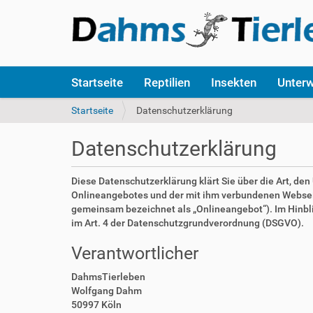
S
Startseite
Reptilien
Insekten
Unter
e
k
S
Startseite
Datenschutzerklärung
t
i
i
e
Datenschutzerklärung
o
s
n
i
e
n
Diese Datenschutzerklärung klärt Sie über die Art, d
n
d
Onlineangebotes und der mit ihm verbundenen Webseite
h
gemeinsam bezeichnet als „Onlineangebot“). Im Hinblick
i
im Art. 4 der Datenschutzgrundverordnung (DSGVO).
e
Verantwortlicher
r
:
DahmsTierleben
Wolfgang Dahm
50997 Köln