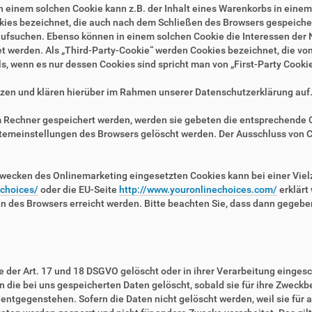
n einem solchen Cookie kann z.B. der Inhalt eines Warenkorbs in eine
kies bezeichnet, die auch nach dem Schließen des Browsers gespeichert
fsuchen. Ebenso können in einem solchen Cookie die Interessen der N
erden. Als „Third-Party-Cookie“ werden Cookies bezeichnet, die von 
, wenn es nur dessen Cookies sind spricht man von „First-Party Cookie
zen und klären hierüber im Rahmen unserer Datenschutzerklärung auf
em Rechner gespeichert werden, werden sie gebeten die entsprechende 
stemeinstellungen des Browsers gelöscht werden. Der Ausschluss von 
wecken des Onlinemarketing eingesetzten Cookies kann bei einer Vielza
/choices/
oder die EU-Seite
http://www.youronlinechoices.com/
erklärt
en des Browsers erreicht werden. Bitte beachten Sie, dass dann gegebe
der Art. 17 und 18 DSGVO gelöscht oder in ihrer Verarbeitung eingesc
die bei uns gespeicherten Daten gelöscht, sobald sie für ihre Zweckb
ntgegenstehen. Sofern die Daten nicht gelöscht werden, weil sie für a