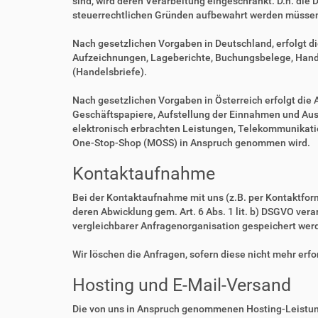
sind, wird deren Verarbeitung eingeschränkt. D.h. die 
steuerrechtlichen Gründen aufbewahrt werden müsse
Nach gesetzlichen Vorgaben in Deutschland, erfolgt d
Aufzeichnungen, Lageberichte, Buchungsbelege, Handel
(Handelsbriefe).
Nach gesetzlichen Vorgaben in Österreich erfolgt di
Geschäftspapiere, Aufstellung der Einnahmen und Aus
elektronisch erbrachten Leistungen, Telekommunikatio
One-Stop-Shop (MOSS) in Anspruch genommen wird.
Kontaktaufnahme
Bei der Kontaktaufnahme mit uns (z.B. per Kontaktfor
deren Abwicklung gem. Art. 6 Abs. 1 lit. b) DSGVO v
vergleichbarer Anfragenorganisation gespeichert wer
Wir löschen die Anfragen, sofern diese nicht mehr erfor
Hosting und E-Mail-Versand
Die von uns in Anspruch genommenen Hosting-Leistung