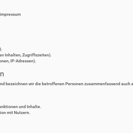
/impressum
).
n Inhalten, Zugriffszeiten).
onen, IP-Adressen).
en
nd bezeichnen wir die betroffenen Personen zusammenfassend auch al
unktionen und Inhalte.
on mit Nutzern.