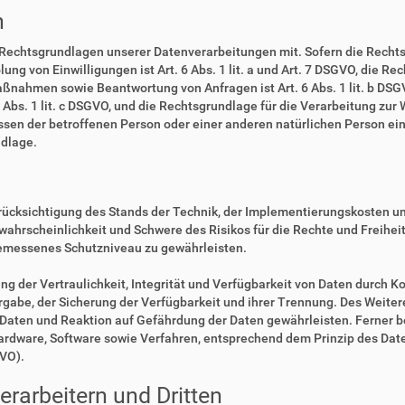
n
 Rechtsgrundlagen unserer Datenverarbeitungen mit. Sofern die Rechts
lung von Einwilligungen ist Art. 6 Abs. 1 lit. a und Art. 7 DSGVO, die R
ßnahmen sowie Beantwortung von Anfragen ist Art. 6 Abs. 1 lit. b DSGV
6 Abs. 1 lit. c DSGVO, und die Rechtsgrundlage für die Verarbeitung zur
eressen der betroffenen Person oder einer anderen natürlichen Person 
ndlage.
rücksichtigung des Stands der Technik, der Implementierungskosten u
swahrscheinlichkeit und Schwere des Risikos für die Rechte und Freihe
emessenes Schutzniveau zu gewährleisten.
der Vertraulichkeit, Integrität und Verfügbarkeit von Daten durch Ko
ergabe, der Sicherung der Verfügbarkeit und ihrer Trennung. Des Weiter
aten und Reaktion auf Gefährdung der Daten gewährleisten. Ferner b
Hardware, Software sowie Verfahren, entsprechend dem Prinzip des Da
GVO).
rarbeitern und Dritten