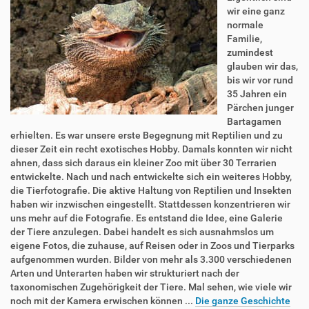
wir eine ganz
normale
Familie,
zumindest
glauben wir das,
bis wir vor rund
35 Jahren ein
Pärchen junger
Bartagamen
erhielten. Es war unsere erste Begegnung mit Reptilien und zu
dieser Zeit ein recht exotisches Hobby. Damals konnten wir nicht
ahnen, dass sich daraus ein kleiner Zoo mit über 30 Terrarien
entwickelte. Nach und nach entwickelte sich ein weiteres Hobby,
die Tierfotografie. Die aktive Haltung von Reptilien und Insekten
haben wir inzwischen eingestellt. Stattdessen konzentrieren wir
uns mehr auf die Fotografie. Es entstand die Idee, eine Galerie
der Tiere anzulegen. Dabei handelt es sich ausnahmslos um
eigene Fotos, die zuhause, auf Reisen oder in Zoos und Tierparks
aufgenommen wurden. Bilder von mehr als 3.300 verschiedenen
Arten und Unterarten haben wir strukturiert nach der
taxonomischen Zugehörigkeit der Tiere. Mal sehen, wie viele wir
noch mit der Kamera erwischen können ...
Die ganze Geschichte