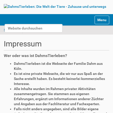
S
Toggle na
e
Website durchsuchen
k
Startseite
Impressum
t
Erweiterte Suche…
i
Impressum
o
n
e
Wer oder was ist DahmsTierleben?
n
DahmsTierleben ist die Webseite der Familie Dahm aus
Köln.
Es ist eine private Webseite, die wir nur aus Spaß an der
Sache erstellt haben. Es besteht keinerlei kommerzielles
Interesse.
Alle Inhalte wurden im Rahmen privater Aktivitäten
zusammengetragen. Sie stammen aus eigenen
Erfahrungen, ergänzt um Informationen anderer Züchter
und Angaben aus der Fachliteratur und Fachexperten.
Falls nicht anders angegeben, sind alle Bilder eigene