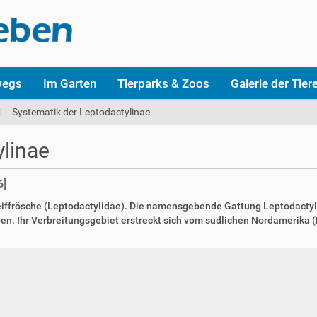
wegs
Im Garten
Tierparks & Zoos
Galerie der Tier
Systematik der Leptodactylinae
ylinae
6]
feiffrösche (Leptodactylidae). Die namensgebende Gattung Leptodactylu
en. Ihr Verbreitungsgebiet erstreckt sich vom südlichen Nordamerika (