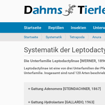
S
Startseite
Reptilien
Insekten
Unter
e
k
S
Startseite
Systematik
Tetrapoda
Anura
t
i
i
e
Systematik der Leptodact
o
s
n
i
e
n
Die Unterfamilie Leptodactylinae [WERNER, 189
n
d
Leptodactylinae ist eine von drei Unterfamilien der P
h
Unterfamilie. Insgesamt sind rund 120 Arten beschrieb
i
e
r
:
Gattung
Adenomera
[STEINDACHNER, 1867]
Gattung
Hydrolaetare
[GALLARDO, 1963]