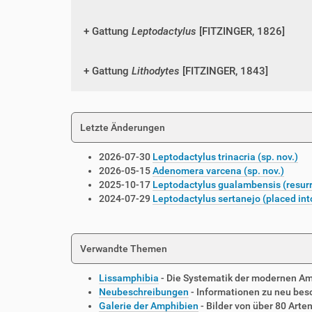
Gattung
Leptodactylus
[FITZINGER, 1826]
Gattung
Lithodytes
[FITZINGER, 1843]
Letzte Änderungen
2026-07-30
Leptodactylus trinacria (sp. nov.)
2026-05-15
Adenomera varcena (sp. nov.)
2025-10-17
Leptodactylus gualambensis (resurr
2024-07-29
Leptodactylus sertanejo (placed int
Verwandte Themen
Lissamphibia
- Die Systematik der modernen A
Neubeschreibungen
- Informationen zu neu be
Galerie der Amphibien
- Bilder von über 80 Arte