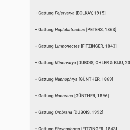
Gattung
Fejervarya
[BOLKAY, 1915]
Gattung
Hoplobatrachus
[PETERS, 1863]
Gattung
Limnonectes
[FITZINGER, 1843]
Gattung
Minervarya
[DUBOIS, OHLER & BIJU, 2
Gattung
Nannophrys
[GÜNTHER, 1869]
Gattung
Nanorana
[GÜNTHER, 1896]
Gattung
Ombrana
[DUBOIS, 1992]
Gattung
Phrynoderma
[FITZINGER, 1843]