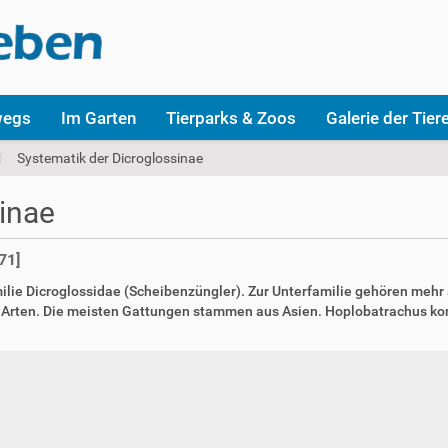
wegs
Im Garten
Tierparks & Zoos
Galerie der Tier
Systematik der Dicroglossinae
inae
71]
ilie Dicroglossidae (Scheibenzüngler). Zur Unterfamilie gehören mehr a
 Arten. Die meisten Gattungen stammen aus Asien. Hoplobatrachus kom