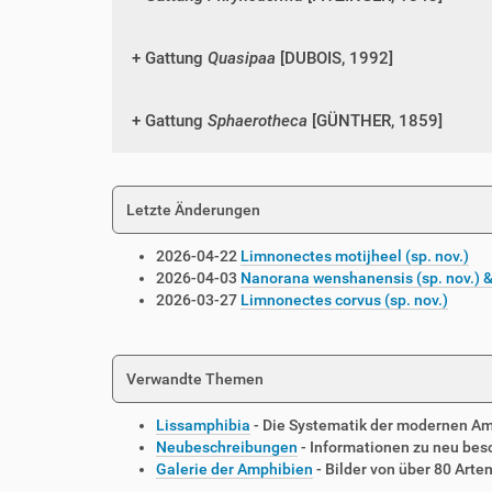
Gattung
Quasipaa
[DUBOIS, 1992]
Gattung
Sphaerotheca
[GÜNTHER, 1859]
Letzte Änderungen
2026-04-22
Limnonectes motijheel (sp. nov.)
2026-04-03
Nanorana wenshanensis (sp. nov.) &
2026-03-27
Limnonectes corvus (sp. nov.)
Verwandte Themen
Lissamphibia
- Die Systematik der modernen A
Neubeschreibungen
- Informationen zu neu be
Galerie der Amphibien
- Bilder von über 80 Arte