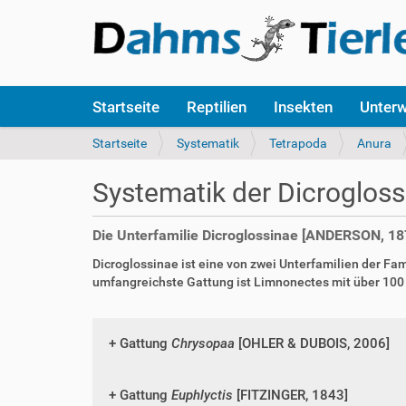
S
Startseite
Reptilien
Insekten
Unter
e
k
S
Startseite
Systematik
Tetrapoda
Anura
t
i
i
e
Systematik der Dicrogloss
o
s
n
i
e
n
Die Unterfamilie Dicroglossinae [ANDERSON, 18
n
d
Dicroglossinae ist eine von zwei Unterfamilien der Fam
h
umfangreichste Gattung ist Limnonectes mit über 100
i
e
r
:
Gattung
Chrysopaa
[OHLER & DUBOIS, 2006]
Gattung
Euphlyctis
[FITZINGER, 1843]