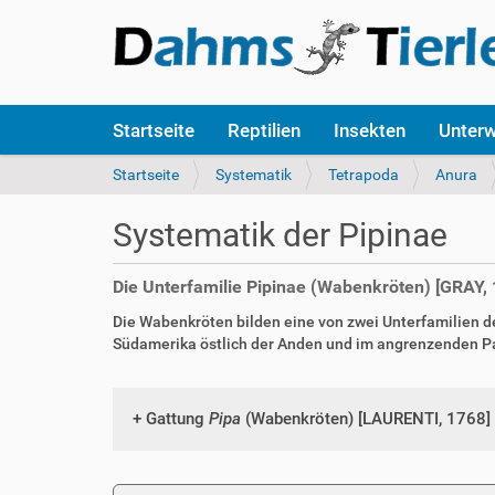
S
Startseite
Reptilien
Insekten
Unter
e
k
S
Startseite
Systematik
Tetrapoda
Anura
t
i
i
e
Systematik der Pipinae
o
s
n
i
e
n
Die Unterfamilie Pipinae (Wabenkröten) [GRAY, 
n
d
Die Wabenkröten bilden eine von zwei Unterfamilien de
h
Südamerika östlich der Anden und im angrenzenden 
i
e
r
:
Gattung
Pipa
(Wabenkröten) [LAURENTI, 1768]