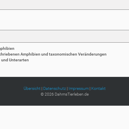
mphibien
schriebenen Amphibien und taxonomischen Veränderungen
n und Unterarten
Übersicht
|
Datenschutz
|
Impressum
|
Kontakt
©
2026
DahmsTierleben.de