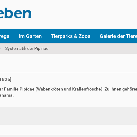
wegs
Im Garten
Tierparks & Zoos
Galerie der Tier
Systematik der Pipinae
1825]
r Familie Pipidae (Wabenkröten und Krallenfrösche). Zu ihnen gehören
Panama.