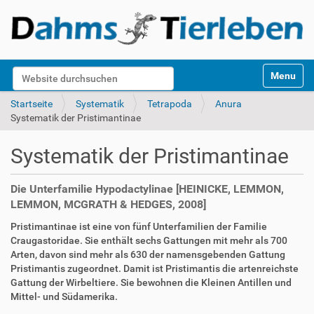
S
Website durchsuchen
Toggle na
e
k
Erweiterte Suche…
Startseite
Systematik
Tetrapoda
Anura
t
Systematik der Pristimantinae
i
o
Systematik der Pristimantinae
n
e
n
Die Unterfamilie Hypodactylinae [HEINICKE, LEMMON,
LEMMON, MCGRATH & HEDGES, 2008]
Pristimantinae ist eine von fünf Unterfamilien der Familie
Craugastoridae. Sie enthält sechs Gattungen mit mehr als 700
Arten, davon sind mehr als 630 der namensgebenden Gattung
Pristimantis zugeordnet. Damit ist Pristimantis die artenreichste
Gattung der Wirbeltiere. Sie bewohnen die Kleinen Antillen und
Mittel- und Südamerika.