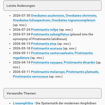
Letzte Änderungen
2026-07-30
Oreobates azulensisis, Oreobates chirimoto,
Oreobates foliaspectrum, Oreobates nigrumcompletum
(sp. nov.)
2026-07-24
Pristimantis milpe
(sp. nov.)
2026-07-24
Pristimantis subsigillatus
(placed into the
synonymy of Pristimantis latidiscus)
2026-06-15
Pristimantis etsa
(sp. nov.)
2026-05-18
Pristimantis acuraua
(sp. nov.)
2026-05-11
Pristimantis cantorcaelestis, Pristimantis
regadatore
(sp. nov.)
2026-04-14
Pristimantis cayapas, Pristimantis dinardoi
(sp.
nov.)
2026-03-11
Pristimantis melanops, Pristimantis plateado,
Pristimantis verrucosus
(sp. nov.)
Verwandte Themen
Lissamphibia
- Die Systematik der modernen Amphibien