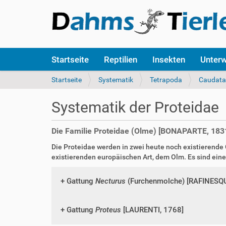
S
Startseite
Reptilien
Insekten
Unter
e
k
S
Startseite
Systematik
Tetrapoda
Caudata
t
i
i
e
Systematik der Proteidae
o
s
n
i
e
n
Die Familie Proteidae (Olme) [BONAPARTE, 183
n
d
Die Proteidae werden in zwei heute noch existierende
h
existierenden europäischen Art, dem Olm. Es sind ein
i
e
r
Gattung
Necturus
(Furchenmolche) [RAFINESQU
:
Gattung
Proteus
[LAURENTI, 1768]