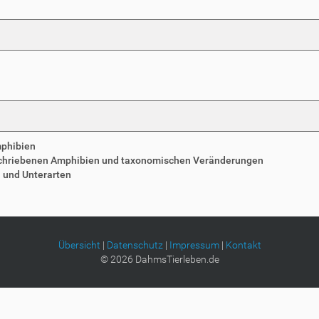
mphibien
schriebenen Amphibien und taxonomischen Veränderungen
n und Unterarten
Übersicht
|
Datenschutz
|
Impressum
|
Kontakt
©
2026
DahmsTierleben.de