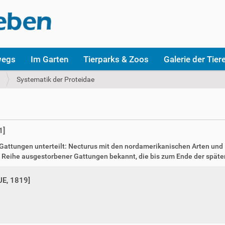
wegs
Im Garten
Tierparks & Zoos
Galerie der Tier
Systematik der Proteidae
1]
 Gattungen unterteilt: Necturus mit den nordamerikanischen Arten und 
e Reihe ausgestorbener Gattungen bekannt, die bis zum Ende der späte
E, 1819]