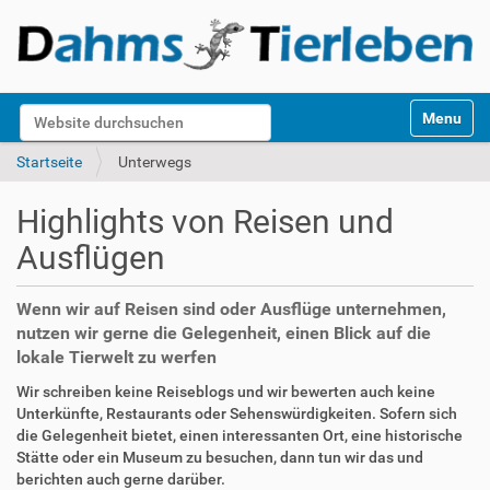
S
Website durchsuchen
Toggle na
e
k
Erweiterte Suche…
Startseite
Unterwegs
t
i
Highlights von Reisen und
o
n
Ausflügen
e
n
Wenn wir auf Reisen sind oder Ausflüge unternehmen,
nutzen wir gerne die Gelegenheit, einen Blick auf die
lokale Tierwelt zu werfen
Wir schreiben keine Reiseblogs und wir bewerten auch keine
Unterkünfte, Restaurants oder Sehenswürdigkeiten. Sofern sich
die Gelegenheit bietet, einen interessanten Ort, eine historische
Stätte oder ein Museum zu besuchen, dann tun wir das und
berichten auch gerne darüber.