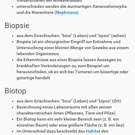
Vorderscheren der Winkerkrabben
unterschieden werden die wurmartigen
Xenacoelomorpha
und die Nierentiere (
Nephrozoa
)
Biopsie
aus dem Griechischen: "bios" (Leben) und "ópsis" (sehen)
Biopsie ist ein chirurgischer Eingriff zur Entnahme und
Untersuchung einer kleinen Menge von Gewebe aus einem
lebenden Organismus
die Erkenntnisse aus einer Biopsie lassen Aussagen zu
krankhaften Veränderungen zu, zum Beispiel um
herauszufinden, ob es sich bei Tumoren um bösartige oder
gutartige handelt
Biotop
aus dem Griechischen: "bios" (Leben) und "tópos" (Ort)
Bezeichnung eines Lebensraums mit allen seinen
charakteristischen Arten (Pflanzen, Tiere und Pilze)
Ein Biotop kann ein sehr kleiner Bereich sein (z. B. ein
einzelner Baum) oder eine größere Fläche (z. B. ein See)
im Unterschied dazu beschreibt das
Habitat
den