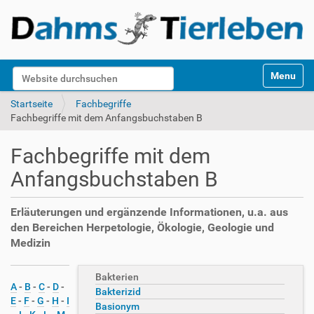
S
Website durchsuchen
Toggle na
e
k
Erweiterte Suche…
Startseite
Fachbegriffe
t
Fachbegriffe mit dem Anfangsbuchstaben B
i
o
Fachbegriffe mit dem
n
e
Anfangsbuchstaben B
n
Erläuterungen und ergänzende Informationen, u.a. aus
den Bereichen Herpetologie, Ökologie, Geologie und
Medizin
Bakterien
A
-
B
-
C
-
D
-
Bakterizid
E
-
F
-
G
-
H
-
I
Basionym