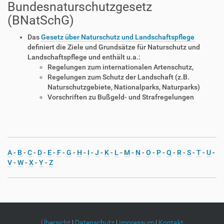
Bundesnaturschutzgesetz
(BNatSchG)
Das
Gesetz über Naturschutz und Landschaftspflege
definiert die Ziele und Grundsätze für Naturschutz und
Landschaftspflege und enthält u.a.:
Regelungen zum internationalen Artenschutz,
Regelungen zum Schutz der Landschaft (z.B.
Naturschutzgebiete, Nationalparks, Naturparks)
Vorschriften zu Bußgeld- und Strafregelungen
A
-
B
-
C
-
D
-
E
-
F
-
G
-
H
-
I
-
J
-
K
-
L
-
M
-
N
-
O
-
P
-
Q
-
R
-
S
-
T
-
U
-
V
-
W
-
X
-
Y
-
Z
Übersicht
|
Datenschutz
|
Impressum
|
Kontakt