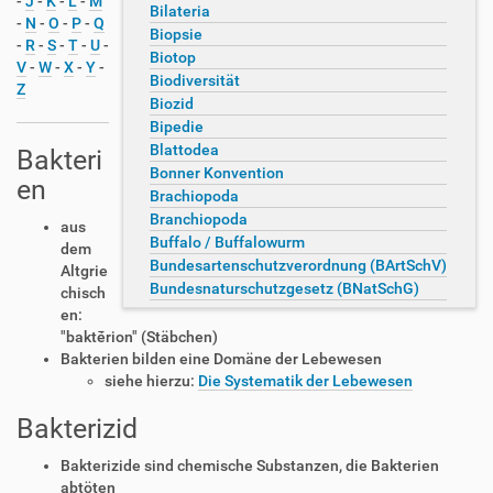
-
J
-
K
-
L
-
M
Bilateria
-
N
-
O
-
P
-
Q
Biopsie
-
R
-
S
-
T
-
U
-
Biotop
V
-
W
-
X
-
Y
-
Biodiversität
Z
Biozid
Bipedie
Blattodea
Bakteri
Bonner Konvention
en
Brachiopoda
Branchiopoda
aus
Buffalo / Buffalowurm
dem
Bundesartenschutzverordnung (BArtSchV)
Altgrie
Bundesnaturschutzgesetz (BNatSchG)
chisch
en:
"baktḗrion" (Stäbchen)
Bakterien bilden eine Domäne der Lebewesen
siehe hierzu:
Die Systematik der Lebewesen
Bakterizid
Bakterizide sind chemische Substanzen, die Bakterien
abtöten