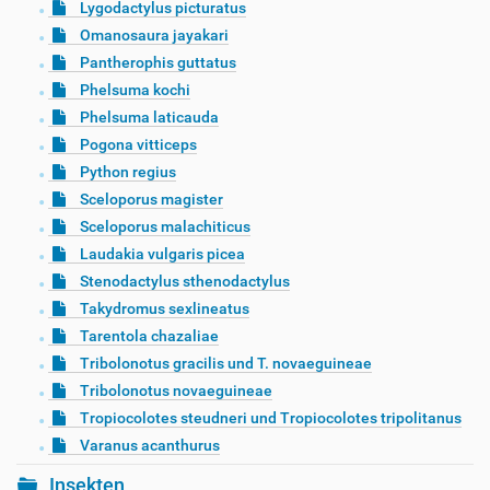
Lygodactylus picturatus
Omanosaura jayakari
Pantherophis guttatus
Phelsuma kochi
Phelsuma laticauda
Pogona vitticeps
Python regius
Sceloporus magister
Sceloporus malachiticus
Laudakia vulgaris picea
Stenodactylus sthenodactylus
Takydromus sexlineatus
Tarentola chazaliae
Tribolonotus gracilis und T. novaeguineae
Tribolonotus novaeguineae
Tropiocolotes steudneri und Tropiocolotes tripolitanus
Varanus acanthurus
Insekten