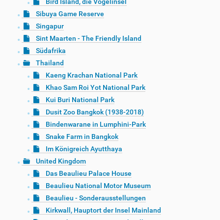
Bird Island, die Vogelinsel
Sibuya Game Reserve
Singapur
Sint Maarten - The Friendly Island
Südafrika
Thailand
Kaeng Krachan National Park
Khao Sam Roi Yot National Park
Kui Buri National Park
Dusit Zoo Bangkok (1938-2018)
Bindenwarane in Lumphini-Park
Snake Farm in Bangkok
Im Königreich Ayutthaya
United Kingdom
Das Beaulieu Palace House
Beaulieu National Motor Museum
Beaulieu - Sonderausstellungen
Kirkwall, Hauptort der Insel Mainland