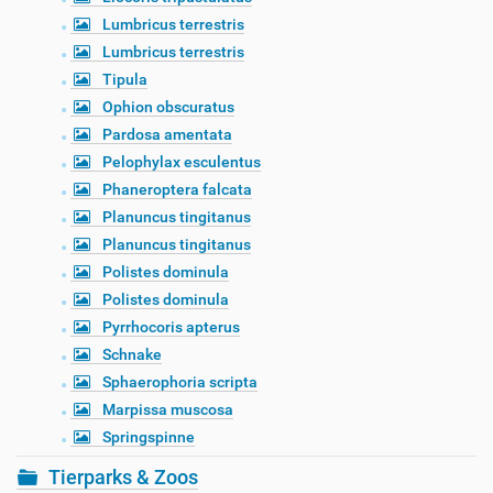
Lumbricus terrestris
Lumbricus terrestris
Tipula
Ophion obscuratus
Pardosa amentata
Pelophylax esculentus
Phaneroptera falcata
Planuncus tingitanus
Planuncus tingitanus
Polistes dominula
Polistes dominula
Pyrrhocoris apterus
Schnake
Sphaerophoria scripta
Marpissa muscosa
Springspinne
Tierparks & Zoos