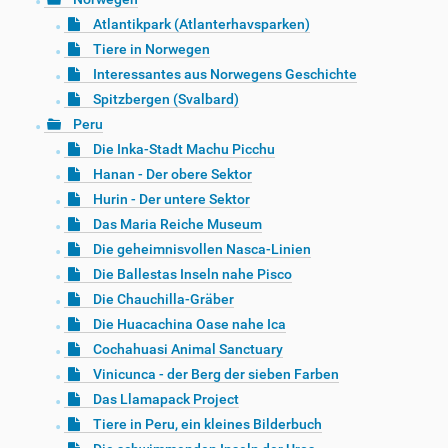
Atlantikpark (Atlanterhavsparken)
Tiere in Norwegen
Interessantes aus Norwegens Geschichte
Spitzbergen (Svalbard)
Peru
Die Inka-Stadt Machu Picchu
Hanan - Der obere Sektor
Hurin - Der untere Sektor
Das Maria Reiche Museum
Die geheimnisvollen Nasca-Linien
Die Ballestas Inseln nahe Pisco
Die Chauchilla-Gräber
Die Huacachina Oase nahe Ica
Cochahuasi Animal Sanctuary
Vinicunca - der Berg der sieben Farben
Das Llamapack Project
Tiere in Peru, ein kleines Bilderbuch