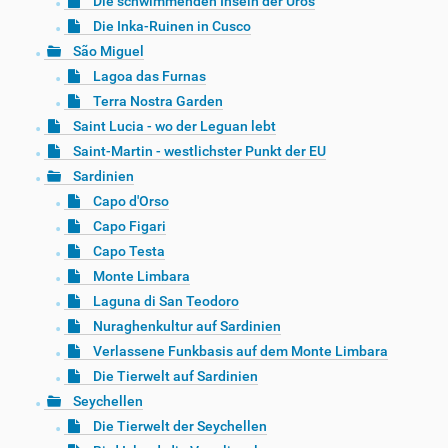
Die schwimmenden Inseln der Uros
Die Inka-Ruinen in Cusco
São Miguel
Lagoa das Furnas
Terra Nostra Garden
Saint Lucia - wo der Leguan lebt
Saint-Martin - westlichster Punkt der EU
Sardinien
Capo d'Orso
Capo Figari
Capo Testa
Monte Limbara
Laguna di San Teodoro
Nuraghenkultur auf Sardinien
Verlassene Funkbasis auf dem Monte Limbara
Die Tierwelt auf Sardinien
Seychellen
Die Tierwelt der Seychellen