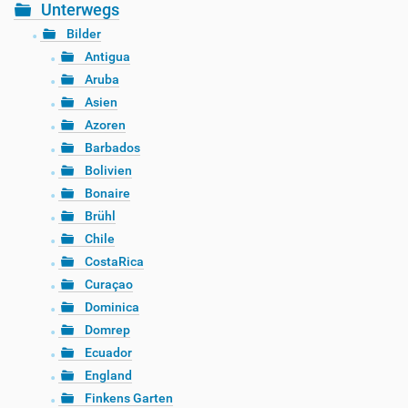
Unterwegs
Bilder
Antigua
Aruba
Asien
Azoren
Barbados
Bolivien
Bonaire
Brühl
Chile
CostaRica
Curaçao
Dominica
Domrep
Ecuador
England
Finkens Garten