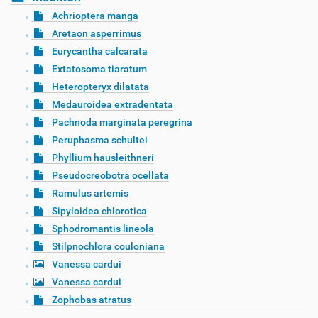
Achrioptera manga
Aretaon asperrimus
Eurycantha calcarata
Extatosoma tiaratum
Heteropteryx dilatata
Medauroidea extradentata
Pachnoda marginata peregrina
Peruphasma schultei
Phyllium hausleithneri
Pseudocreobotra ocellata
Ramulus artemis
Sipyloidea chlorotica
Sphodromantis lineola
Stilpnochlora couloniana
Vanessa cardui
Vanessa cardui
Zophobas atratus