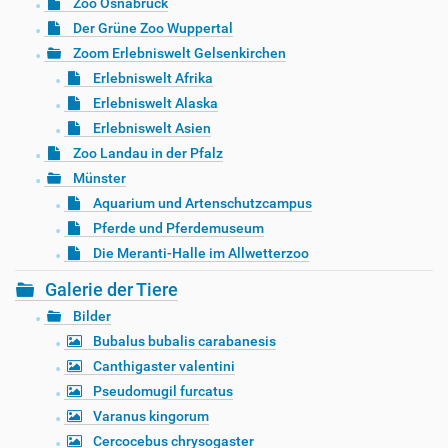
Zoo Osnabrück
Der Grüne Zoo Wuppertal
Zoom Erlebniswelt Gelsenkirchen
Erlebniswelt Afrika
Erlebniswelt Alaska
Erlebniswelt Asien
Zoo Landau in der Pfalz
Münster
Aquarium und Artenschutzcampus
Pferde und Pferdemuseum
Die Meranti-Halle im Allwetterzoo
Galerie der Tiere
Bilder
Bubalus bubalis carabanesis
Canthigaster valentini
Pseudomugil furcatus
Varanus kingorum
Cercocebus chrysogaster