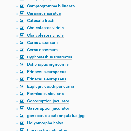
Camptogramma bilineata
Carassius auratus
Catocala fraxin
Chalcolestes viridis
Chalcolestes viridis
Cornu aspersum
Cornu aspersum
Cyphostethus tristriatus
Dolichopus nigricornis
Erinaceus europaeus
Erinaceus europaeus
Euplagia quadripunctaria
Formica cunicularia
Gasteruption jaculator
Gasteruption jaculator
gonocerus-acuteangulatus.jpg
Halyomorpha halys
Liocoris tripustulatus