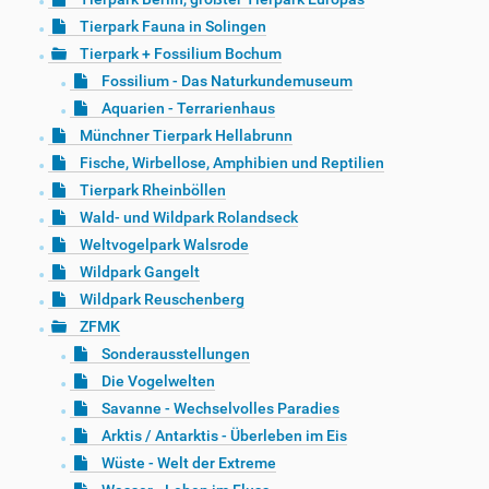
Tierpark Fauna in Solingen
Tierpark + Fossilium Bochum
Fossilium - Das Naturkundemuseum
Aquarien - Terrarienhaus
Münchner Tierpark Hellabrunn
Fische, Wirbellose, Amphibien und Reptilien
Tierpark Rheinböllen
Wald- und Wildpark Rolandseck
Weltvogelpark Walsrode
Wildpark Gangelt
Wildpark Reuschenberg
ZFMK
Sonderausstellungen
Die Vogelwelten
Savanne - Wechselvolles Paradies
Arktis / Antarktis - Überleben im Eis
Wüste - Welt der Extreme