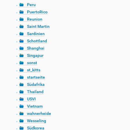
Peru
PuertoRico
Reunion
Saint Martin
Sardinien
Schottland
Shanghai
Singapur
sonst
st_kitts
startseite
Südafrika
Thailand
USVI
Vietnam
wahnerheide
Wesseling
Südkorea