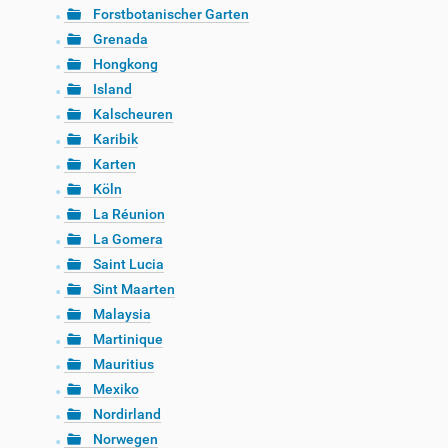
Forstbotanischer Garten
Grenada
Hongkong
Island
Kalscheuren
Karibik
Karten
Köln
La Réunion
La Gomera
Saint Lucia
Sint Maarten
Malaysia
Martinique
Mauritius
Mexiko
Nordirland
Norwegen