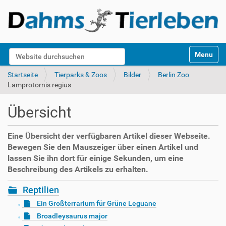
S
Website durchsuchen
Toggle na
e
k
Erweiterte Suche…
Startseite
Tierparks & Zoos
Bilder
Berlin Zoo
t
Lamprotornis regius
i
o
Übersicht
n
e
n
Eine Übersicht der verfügbaren Artikel dieser Webseite.
Bewegen Sie den Mauszeiger über einen Artikel und
lassen Sie ihn dort für einige Sekunden, um eine
Beschreibung des Artikels zu erhalten.
Reptilien
Ein Großterrarium für Grüne Leguane
Broadleysaurus major