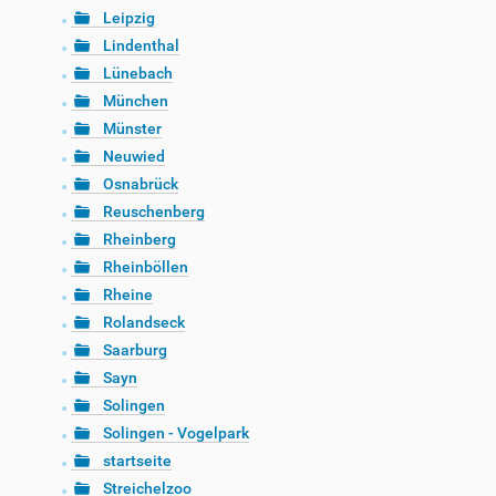
Leipzig
Lindenthal
Lünebach
München
Münster
Neuwied
Osnabrück
Reuschenberg
Rheinberg
Rheinböllen
Rheine
Rolandseck
Saarburg
Sayn
Solingen
Solingen - Vogelpark
startseite
Streichelzoo