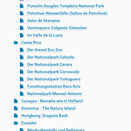
Pumalín Douglas Tompkins National Park
Petrohué-Wasserfälle (Saltos de Petrohué)
Salar de Atacama
Ventisquero Colgante Gletscher
Im Valle de la Luna
Costa Rica
Der Arenal Eco Zoo
Der Nationalpark Cahuita
Der Nationalpark Carara
Der Nationalpark Corcovado
Der Nationalpark Tortuguero
Forschungsstation Rara Avis
Nationalpark Manuel Antonio
Curaçao - Beinahe wie in Holland
Dominica - The Nature Island
Hongkong: Dragon’s Back
Ecuador
Mindo-Nambillo und Bellavista