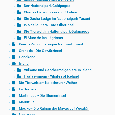
Der Nationalpark Galápagos
Charles Darwin Research Station
Die Sacha Lodge im Nationalpark Yasuní
Isla de la Plata - Die Silberinsel
Die Tierwelt im Nationalpark Galapagos
El Muro de las Lágrimas
Puerto Rico - El Yunque National Forest
Grenada - Die Gewürzinsel
Hongkong
Island
Vulkane und Geothermalgebiete in Island
Hvalasýningin - Whales of Iceland
Die Tierwelt am Kalscheurer Weiher
La Gomera
Martinique - Die Blumeninsel
Mauritius
Mexiko - Die Ruinen der Mayas auf Yucatán
Norwegen