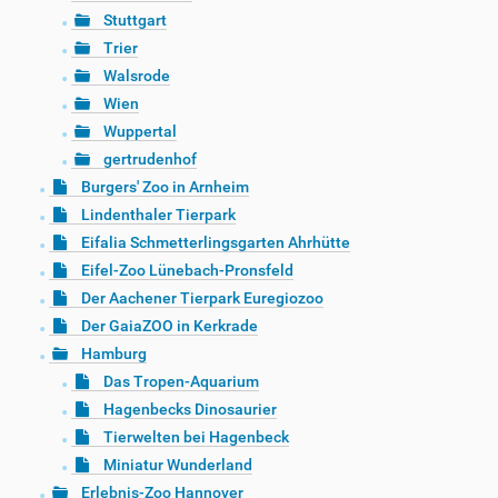
Stuttgart
Trier
Walsrode
Wien
Wuppertal
gertrudenhof
Burgers' Zoo in Arnheim
Lindenthaler Tierpark
Eifalia Schmetterlingsgarten Ahrhütte
Eifel-Zoo Lünebach-Pronsfeld
Der Aachener Tierpark Euregiozoo
Der GaiaZOO in Kerkrade
Hamburg
Das Tropen-Aquarium
Hagenbecks Dinosaurier
Tierwelten bei Hagenbeck
Miniatur Wunderland
Erlebnis-Zoo Hannover