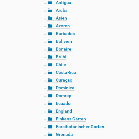
Antigua
Aruba
Asien
Azoren
Barbados
Bolivien
Bonaire
Brühl
Chile
CostaRica
Curaçao
Dominica
Domrep
Ecuador
England
Finkens Garten
Forstbotanischer Garten
Grenada