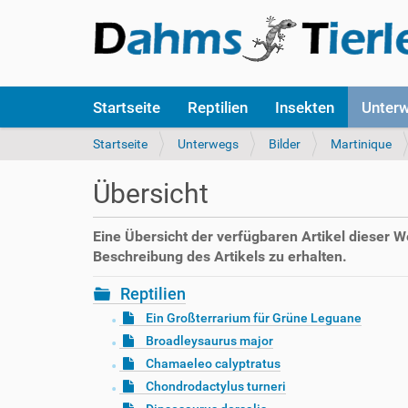
S
Startseite
Reptilien
Insekten
Unter
e
k
S
Startseite
Unterwegs
Bilder
Martinique
t
i
i
e
Übersicht
o
s
n
i
e
n
Eine Übersicht der verfügbaren Artikel dieser 
n
d
Beschreibung des Artikels zu erhalten.
h
i
Reptilien
e
Ein Großterrarium für Grüne Leguane
r
Broadleysaurus major
:
Chamaeleo calyptratus
Chondrodactylus turneri