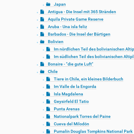
Japan
Antigua - Die Insel mit 365 Stränden
Aquila Private Game Reserve
Aruba - Una isla feliz
Barbados - Die Insel der Bärtigen
Bolivien
Im nördlichen Teil des bolivianischen Alti
Im südlichen Teil des bolivianischen Altip
Bonaire - "die gute Luft"
Chile
Tiere in Chile, ein kleines Bilderbuch
Im Valle de la Engorda
Isla Magdalena
Geysirfeld El Tatio
Punta Arenas
Nationalpark Torres del Paine
Cueva del Milodón
Pumalín Douglas Tompkins National Park