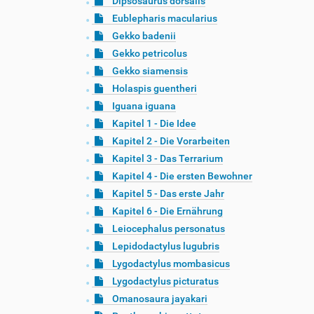
Dipsosaurus dorsalis
Eublepharis macularius
Gekko badenii
Gekko petricolus
Gekko siamensis
Holaspis guentheri
Iguana iguana
Kapitel 1 - Die Idee
Kapitel 2 - Die Vorarbeiten
Kapitel 3 - Das Terrarium
Kapitel 4 - Die ersten Bewohner
Kapitel 5 - Das erste Jahr
Kapitel 6 - Die Ernährung
Leiocephalus personatus
Lepidodactylus lugubris
Lygodactylus mombasicus
Lygodactylus picturatus
Omanosaura jayakari