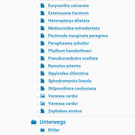
Eurycantha calcarata
Extatosoma tiaratum
Heteropteryx dilatata
Medauroidea extradentata
Pachnoda marginata peregrina
Peruphasma schultei
Phyllium hausleithneri
Pseudocreobotra ocellata
Ramulus artemis
Sipyloidea chlorotica
Sphodromantis lineola
Stilpnochlora couloniana
Vanessa cardui
Vanessa cardui
Zophobas atratus
Unterwegs
Bilder