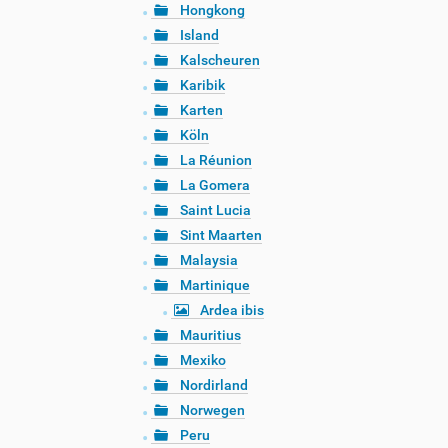
Hongkong
Island
Kalscheuren
Karibik
Karten
Köln
La Réunion
La Gomera
Saint Lucia
Sint Maarten
Malaysia
Martinique
Ardea ibis
Mauritius
Mexiko
Nordirland
Norwegen
Peru