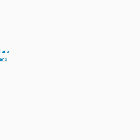
plano
lano