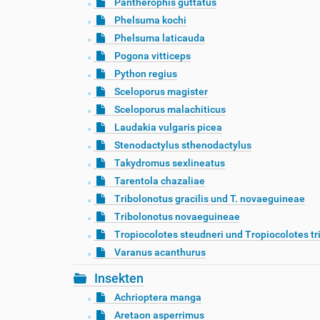
Pantherophis guttatus
Phelsuma kochi
Phelsuma laticauda
Pogona vitticeps
Python regius
Sceloporus magister
Sceloporus malachiticus
Laudakia vulgaris picea
Stenodactylus sthenodactylus
Takydromus sexlineatus
Tarentola chazaliae
Tribolonotus gracilis und T. novaeguineae
Tribolonotus novaeguineae
Tropiocolotes steudneri und Tropiocolotes tr
Varanus acanthurus
Insekten
Achrioptera manga
Aretaon asperrimus