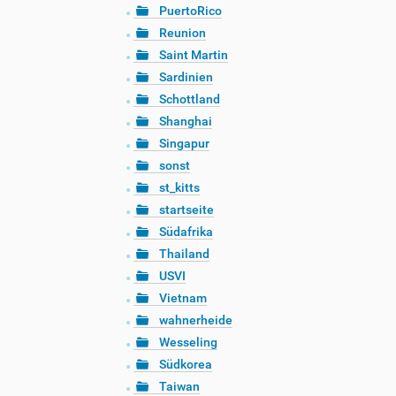
PuertoRico
Reunion
Saint Martin
Sardinien
Schottland
Shanghai
Singapur
sonst
st_kitts
startseite
Südafrika
Thailand
USVI
Vietnam
wahnerheide
Wesseling
Südkorea
Taiwan