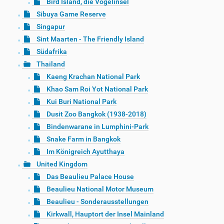
Bird Island, die Vogelinsel
Sibuya Game Reserve
Singapur
Sint Maarten - The Friendly Island
Südafrika
Thailand
Kaeng Krachan National Park
Khao Sam Roi Yot National Park
Kui Buri National Park
Dusit Zoo Bangkok (1938-2018)
Bindenwarane in Lumphini-Park
Snake Farm in Bangkok
Im Königreich Ayutthaya
United Kingdom
Das Beaulieu Palace House
Beaulieu National Motor Museum
Beaulieu - Sonderausstellungen
Kirkwall, Hauptort der Insel Mainland