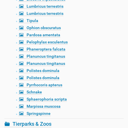
Lumbricus terrestris
Lumbricus terrestris
Tipula
Ophion obscuratus
Pardosa amentata
Pelophylax esculentus
Phaneroptera falcata
Planuncus tingitanus
Planuncus tingitanus
Polistes dominula
Polistes dominula
Pyrrhocoris apterus
Schnake
Sphaerophoria scripta
Marpissa muscosa
Springspinne
Tierparks & Zoos