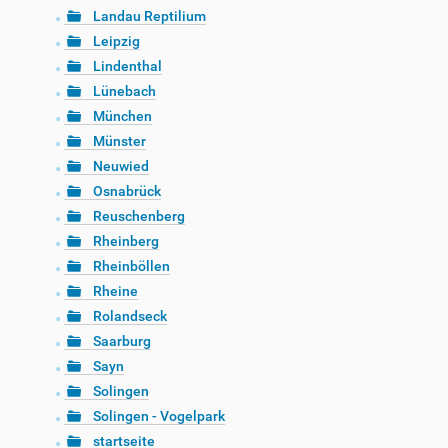
Landau Reptilium
Leipzig
Lindenthal
Lünebach
München
Münster
Neuwied
Osnabrück
Reuschenberg
Rheinberg
Rheinböllen
Rheine
Rolandseck
Saarburg
Sayn
Solingen
Solingen - Vogelpark
startseite