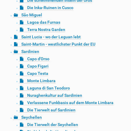
Die schwimmenden Inseln der Uros
Die Inka-Ruinen in Cusco
São Miguel
Lagoa das Furnas
Terra Nostra Garden
Saint Lucia - wo der Leguan lebt
Saint-Martin - westlichster Punkt der EU
Sardinien
Capo d'Orso
Capo Figari
Capo Testa
Monte Limbara
Laguna di San Teodoro
Nuraghenkultur auf Sardinien
Verlassene Funkbasis auf dem Monte Limbara
Die Tierwelt auf Sardinien
Seychellen
Die Tierwelt der Seychellen