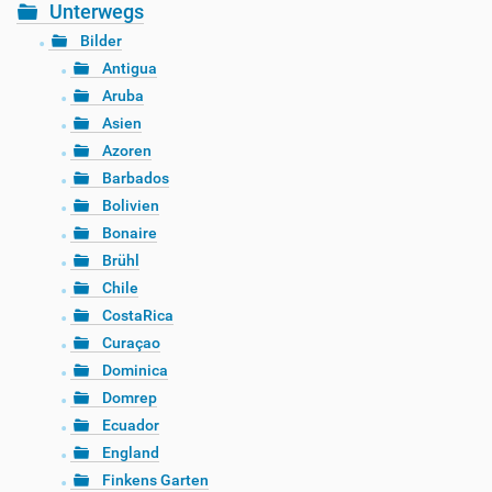
Unterwegs
Bilder
Antigua
Aruba
Asien
Azoren
Barbados
Bolivien
Bonaire
Brühl
Chile
CostaRica
Curaçao
Dominica
Domrep
Ecuador
England
Finkens Garten