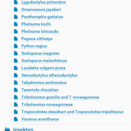
Lygodactylus picturatus
Omanosaura jayakari
Pantherophis guttatus
Phelsuma kochi
Phelsuma laticauda
Pogona vitticeps
Python regius
Sceloporus magister
Sceloporus malachiticus
Laudakia vulgaris picea
Stenodactylus sthenodactylus
Takydromus sexlineatus
Tarentola chazaliae
Tribolonotus gracilis und T. novaeguineae
Tribolonotus novaeguineae
Tropiocolotes steudneri und Tropiocolotes tripolitanus
Varanus acanthurus
Insekten