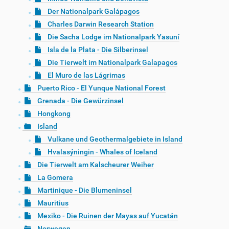
Der Nationalpark Galápagos
Charles Darwin Research Station
Die Sacha Lodge im Nationalpark Yasuní
Isla de la Plata - Die Silberinsel
Die Tierwelt im Nationalpark Galapagos
El Muro de las Lágrimas
Puerto Rico - El Yunque National Forest
Grenada - Die Gewürzinsel
Hongkong
Island
Vulkane und Geothermalgebiete in Island
Hvalasýningin - Whales of Iceland
Die Tierwelt am Kalscheurer Weiher
La Gomera
Martinique - Die Blumeninsel
Mauritius
Mexiko - Die Ruinen der Mayas auf Yucatán
Norwegen