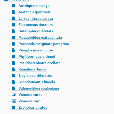
Achrioptera manga
Aretaon asperrimus
Eurycantha calcarata
Extatosoma tiaratum
Heteropteryx dilatata
Medauroidea extradentata
Pachnoda marginata peregrina
Peruphasma schultei
Phyllium hausleithneri
Pseudocreobotra ocellata
Ramulus artemis
Sipyloidea chlorotica
Sphodromantis lineola
Stilpnochlora couloniana
Vanessa cardui
Vanessa cardui
Zophobas atratus