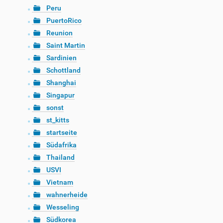
Peru
PuertoRico
Reunion
Saint Martin
Sardinien
Schottland
Shanghai
Singapur
sonst
st_kitts
startseite
Südafrika
Thailand
USVI
Vietnam
wahnerheide
Wesseling
Südkorea