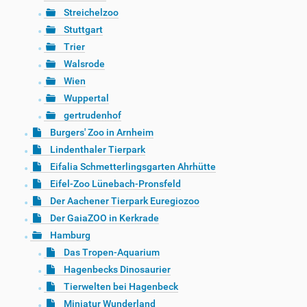
Streichelzoo
Stuttgart
Trier
Walsrode
Wien
Wuppertal
gertrudenhof
Burgers' Zoo in Arnheim
Lindenthaler Tierpark
Eifalia Schmetterlingsgarten Ahrhütte
Eifel-Zoo Lünebach-Pronsfeld
Der Aachener Tierpark Euregiozoo
Der GaiaZOO in Kerkrade
Hamburg
Das Tropen-Aquarium
Hagenbecks Dinosaurier
Tierwelten bei Hagenbeck
Miniatur Wunderland