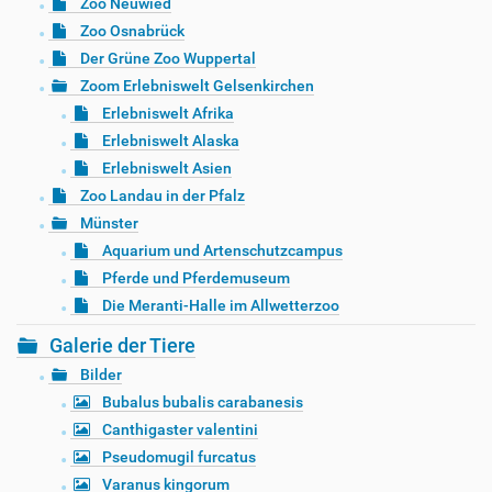
Zoo Neuwied
Zoo Osnabrück
Der Grüne Zoo Wuppertal
Zoom Erlebniswelt Gelsenkirchen
Erlebniswelt Afrika
Erlebniswelt Alaska
Erlebniswelt Asien
Zoo Landau in der Pfalz
Münster
Aquarium und Artenschutzcampus
Pferde und Pferdemuseum
Die Meranti-Halle im Allwetterzoo
Galerie der Tiere
Bilder
Bubalus bubalis carabanesis
Canthigaster valentini
Pseudomugil furcatus
Varanus kingorum