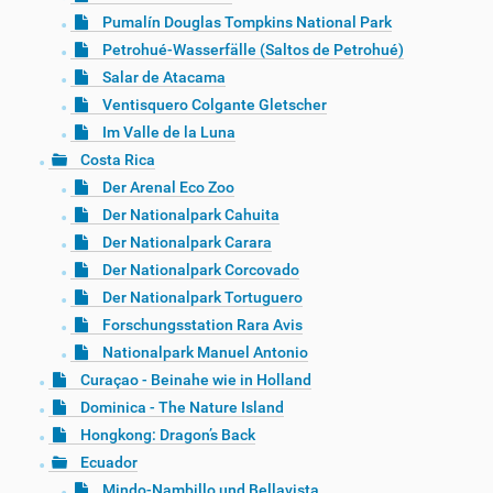
Pumalín Douglas Tompkins National Park
Petrohué-Wasserfälle (Saltos de Petrohué)
Salar de Atacama
Ventisquero Colgante Gletscher
Im Valle de la Luna
Costa Rica
Der Arenal Eco Zoo
Der Nationalpark Cahuita
Der Nationalpark Carara
Der Nationalpark Corcovado
Der Nationalpark Tortuguero
Forschungsstation Rara Avis
Nationalpark Manuel Antonio
Curaçao - Beinahe wie in Holland
Dominica - The Nature Island
Hongkong: Dragon’s Back
Ecuador
Mindo-Nambillo und Bellavista