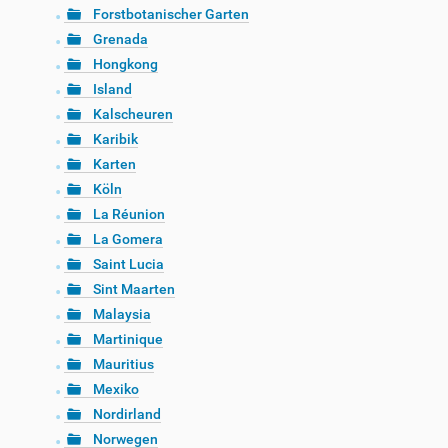
Forstbotanischer Garten
Grenada
Hongkong
Island
Kalscheuren
Karibik
Karten
Köln
La Réunion
La Gomera
Saint Lucia
Sint Maarten
Malaysia
Martinique
Mauritius
Mexiko
Nordirland
Norwegen