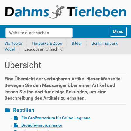
S
Website durchsuchen
Toggle na
e
k
Erweiterte Suche…
Startseite
Tierparks & Zoos
Bilder
Berlin Tierpark
t
Vögel
Leucopsar rothschildi
i
o
Übersicht
n
e
n
Eine Übersicht der verfügbaren Artikel dieser Webseite.
Bewegen Sie den Mauszeiger über einen Artikel und
lassen Sie ihn dort für einige Sekunden, um eine
Beschreibung des Artikels zu erhalten.
Reptilien
Ein Großterrarium für Grüne Leguane
Broadleysaurus major