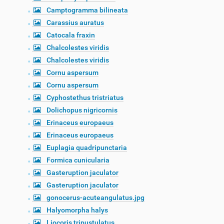
Camptogramma bilineata
Carassius auratus
Catocala fraxin
Chalcolestes viridis
Chalcolestes viridis
Cornu aspersum
Cornu aspersum
Cyphostethus tristriatus
Dolichopus nigricornis
Erinaceus europaeus
Erinaceus europaeus
Euplagia quadripunctaria
Formica cunicularia
Gasteruption jaculator
Gasteruption jaculator
gonocerus-acuteangulatus.jpg
Halyomorpha halys
Liocoris tripustulatus