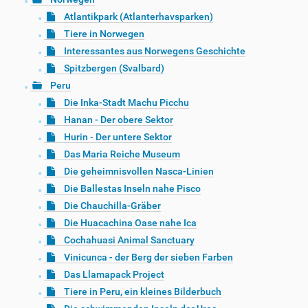
Atlantikpark (Atlanterhavsparken)
Tiere in Norwegen
Interessantes aus Norwegens Geschichte
Spitzbergen (Svalbard)
Peru
Die Inka-Stadt Machu Picchu
Hanan - Der obere Sektor
Hurin - Der untere Sektor
Das Maria Reiche Museum
Die geheimnisvollen Nasca-Linien
Die Ballestas Inseln nahe Pisco
Die Chauchilla-Gräber
Die Huacachina Oase nahe Ica
Cochahuasi Animal Sanctuary
Vinicunca - der Berg der sieben Farben
Das Llamapack Project
Tiere in Peru, ein kleines Bilderbuch