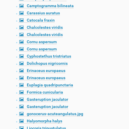
Camptogramma bilineata
Carassius auratus
Catocala fraxin
Chalcolestes viridis
Chalcolestes viridis
Cornu aspersum
Cornu aspersum
Cyphostethus tristriatus
Dolichopus nigricornis
Erinaceus europaeus
Erinaceus europaeus
Euplagia quadripunctaria
Formica cunicularia
Gasteruption jaculator
Gasteruption jaculator
gonocerus-acuteangulatus.jpg
Halyomorpha halys
Liocoris tripustulatus