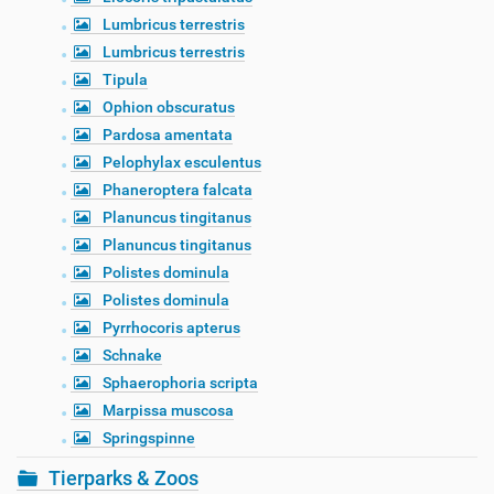
Lumbricus terrestris
Lumbricus terrestris
Tipula
Ophion obscuratus
Pardosa amentata
Pelophylax esculentus
Phaneroptera falcata
Planuncus tingitanus
Planuncus tingitanus
Polistes dominula
Polistes dominula
Pyrrhocoris apterus
Schnake
Sphaerophoria scripta
Marpissa muscosa
Springspinne
Tierparks & Zoos