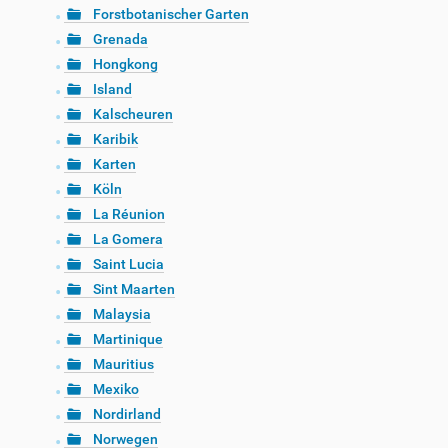
Forstbotanischer Garten
Grenada
Hongkong
Island
Kalscheuren
Karibik
Karten
Köln
La Réunion
La Gomera
Saint Lucia
Sint Maarten
Malaysia
Martinique
Mauritius
Mexiko
Nordirland
Norwegen