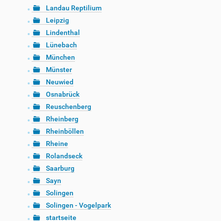
Landau Reptilium
Leipzig
Lindenthal
Lünebach
München
Münster
Neuwied
Osnabrück
Reuschenberg
Rheinberg
Rheinböllen
Rheine
Rolandseck
Saarburg
Sayn
Solingen
Solingen - Vogelpark
startseite