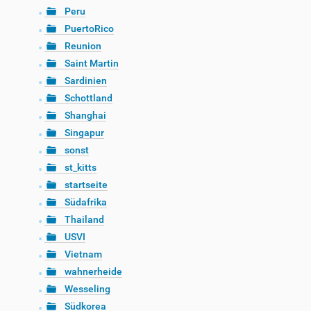
Peru
PuertoRico
Reunion
Saint Martin
Sardinien
Schottland
Shanghai
Singapur
sonst
st_kitts
startseite
Südafrika
Thailand
USVI
Vietnam
wahnerheide
Wesseling
Südkorea