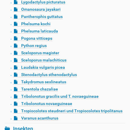
Lygodactylus picturatus
Omanosaura jayakari
Pantherophis guttatus
Phelsuma kochi
Phelsuma laticauda
Pogona vitticeps
Python regius
Sceloporus magister
Sceloporus malachiticus
Laudakia vulgaris picea
Stenodactylus sthenodactylus
Takydromus sexlineatus
Tarentola chazaliae
Tribolonotus gracilis und T. novaeguineae
Tribolonotus novaeguineae
Tropiocolotes steudneri und Tropiocolotes tripolitanus
Varanus acanthurus
Insekten