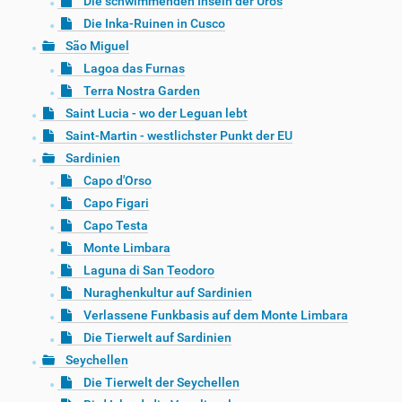
Die schwimmenden Inseln der Uros
Die Inka-Ruinen in Cusco
São Miguel
Lagoa das Furnas
Terra Nostra Garden
Saint Lucia - wo der Leguan lebt
Saint-Martin - westlichster Punkt der EU
Sardinien
Capo d'Orso
Capo Figari
Capo Testa
Monte Limbara
Laguna di San Teodoro
Nuraghenkultur auf Sardinien
Verlassene Funkbasis auf dem Monte Limbara
Die Tierwelt auf Sardinien
Seychellen
Die Tierwelt der Seychellen