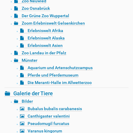
Zoo Neuwied
Zoo Osnabrück
Der Grüne Zoo Wuppertal
Zoom Erlebniswelt Gelsenkirchen
Erlebniswelt Afrika
Erlebniswelt Alaska
Erlebniswelt Asien
Zoo Landau in der Pfalz
Münster
Aquarium und Artenschutzcampus
Pferde und Pferdemuseum
Die Meranti-Halle im Allwetterzoo
Galerie der Tiere
Bilder
Bubalus bubalis carabanesis
Canthigaster valentini
Pseudomugil furcatus
Varanus kingorum