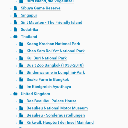
Bird Island, die Vogelinsel
Sibuya Game Reserve
Singapur
Sint Maarten - The Friendly Island
Südafrika
Thailand
Kaeng Krachan National Park
Khao Sam Roi Yot National Park
Kui Buri National Park
Dusit Zoo Bangkok (1938-2018)
Bindenwarane in Lumphini-Park
Snake Farm in Bangkok
Im Königreich Ayutthaya
United Kingdom
Das Beaulieu Palace House
Beaulieu National Motor Museum
Beaulieu - Sonderausstellungen
Kirkwall, Hauptort der Insel Mainland