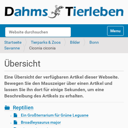
S
Website durchsuchen
Toggle na
e
k
Erweiterte Suche…
Startseite
Tierparks & Zoos
Bilder
Bonn
t
Savanne
Ciconia ciconia
i
o
Übersicht
n
e
n
Eine Übersicht der verfügbaren Artikel dieser Webseite.
Bewegen Sie den Mauszeiger über einen Artikel und
lassen Sie ihn dort für einige Sekunden, um eine
Beschreibung des Artikels zu erhalten.
Reptilien
Ein Großterrarium für Grüne Leguane
Broadleysaurus major