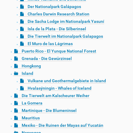
Der Nationalpark Galápagos
Charles Darwin Research Station
Die Sacha Lodge im Nationalpark Yasuní
Isla de la Plata - Die Silberinsel
Die Tierwelt im Nationalpark Galapagos
El Muro de las Lágrimas
Puerto Rico - El Yunque National Forest
Grenada - Die Gewürzinsel
Hongkong
Island
Vulkane und Geothermalgebiete in Island
Hvalasýningin - Whales of Iceland
Die Tierwelt am Kalscheurer Weiher
La Gomera
Martinique - Die Blumeninsel
Mauritius
Mexiko - Die Ruinen der Mayas auf Yucatán
Norwegen