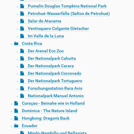
Pumalín Douglas Tompkins National Park
Petrohué-Wasserfälle (Saltos de Petrohué)
Salar de Atacama
Ventisquero Colgante Gletscher
Im Valle de la Luna
Costa Rica
Der Arenal Eco Zoo
Der Nationalpark Cahuita
Der Nationalpark Carara
Der Nationalpark Corcovado
Der Nationalpark Tortuguero
Forschungsstation Rara Avis
Nationalpark Manuel Antonio
Curaçao - Beinahe wie in Holland
Dominica - The Nature Island
Hongkong: Dragon’s Back
Ecuador
Mindo-Nambillo und Bellavista