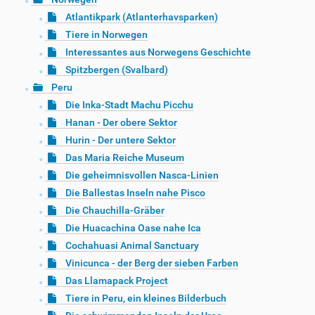
Atlantikpark (Atlanterhavsparken)
Tiere in Norwegen
Interessantes aus Norwegens Geschichte
Spitzbergen (Svalbard)
Peru
Die Inka-Stadt Machu Picchu
Hanan - Der obere Sektor
Hurin - Der untere Sektor
Das Maria Reiche Museum
Die geheimnisvollen Nasca-Linien
Die Ballestas Inseln nahe Pisco
Die Chauchilla-Gräber
Die Huacachina Oase nahe Ica
Cochahuasi Animal Sanctuary
Vinicunca - der Berg der sieben Farben
Das Llamapack Project
Tiere in Peru, ein kleines Bilderbuch