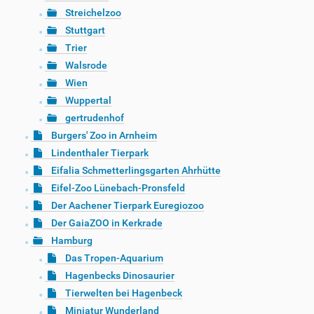
Streichelzoo
Stuttgart
Trier
Walsrode
Wien
Wuppertal
gertrudenhof
Burgers' Zoo in Arnheim
Lindenthaler Tierpark
Eifalia Schmetterlingsgarten Ahrhütte
Eifel-Zoo Lünebach-Pronsfeld
Der Aachener Tierpark Euregiozoo
Der GaiaZOO in Kerkrade
Hamburg
Das Tropen-Aquarium
Hagenbecks Dinosaurier
Tierwelten bei Hagenbeck
Miniatur Wunderland