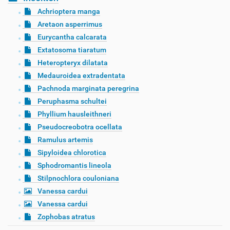
Achrioptera manga
Aretaon asperrimus
Eurycantha calcarata
Extatosoma tiaratum
Heteropteryx dilatata
Medauroidea extradentata
Pachnoda marginata peregrina
Peruphasma schultei
Phyllium hausleithneri
Pseudocreobotra ocellata
Ramulus artemis
Sipyloidea chlorotica
Sphodromantis lineola
Stilpnochlora couloniana
Vanessa cardui
Vanessa cardui
Zophobas atratus