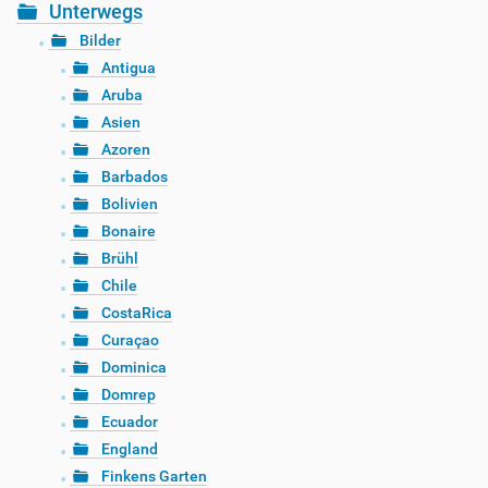
Unterwegs
Bilder
Antigua
Aruba
Asien
Azoren
Barbados
Bolivien
Bonaire
Brühl
Chile
CostaRica
Curaçao
Dominica
Domrep
Ecuador
England
Finkens Garten