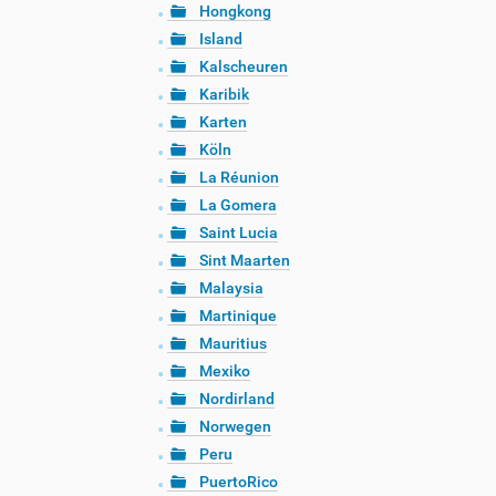
Hongkong
Island
Kalscheuren
Karibik
Karten
Köln
La Réunion
La Gomera
Saint Lucia
Sint Maarten
Malaysia
Martinique
Mauritius
Mexiko
Nordirland
Norwegen
Peru
PuertoRico