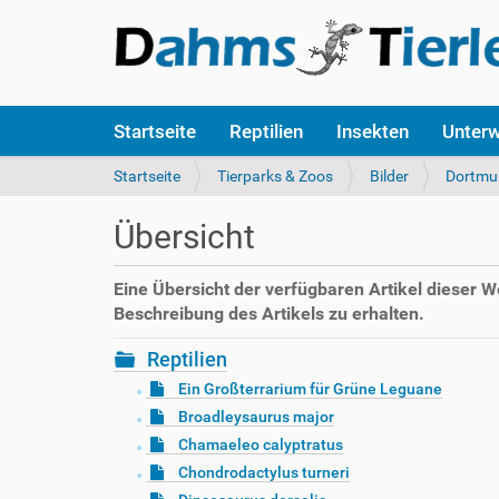
S
Startseite
Reptilien
Insekten
Unter
e
k
S
Startseite
Tierparks & Zoos
Bilder
Dortmu
t
i
i
e
Übersicht
o
s
n
i
e
n
Eine Übersicht der verfügbaren Artikel dieser 
n
d
Beschreibung des Artikels zu erhalten.
h
i
Reptilien
e
Ein Großterrarium für Grüne Leguane
r
Broadleysaurus major
:
Chamaeleo calyptratus
Chondrodactylus turneri