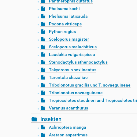
Pantherophis guttatus
Phelsuma kochi
Phelsuma laticauda
Pogona vitticeps
Python regius
Sceloporus magister
Sceloporus malachiticus
Laudakia vulgaris picea
Stenodactylus sthenodactylus
Takydromus sexlineatus
Tarentola chazaliae
Tribolonotus gracilis und T. novaeguineae
Tribolonotus novaeguineae
Tropiocolotes steudneri und Tropiocolotes tr
Varanus acanthurus
Insekten
Achrioptera manga
Aretaon asperrimus