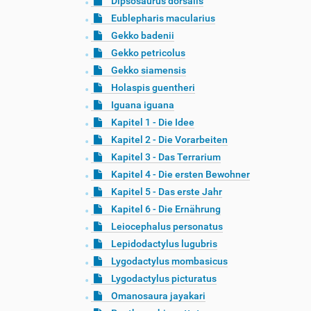
Dipsosaurus dorsalis
Eublepharis macularius
Gekko badenii
Gekko petricolus
Gekko siamensis
Holaspis guentheri
Iguana iguana
Kapitel 1 - Die Idee
Kapitel 2 - Die Vorarbeiten
Kapitel 3 - Das Terrarium
Kapitel 4 - Die ersten Bewohner
Kapitel 5 - Das erste Jahr
Kapitel 6 - Die Ernährung
Leiocephalus personatus
Lepidodactylus lugubris
Lygodactylus mombasicus
Lygodactylus picturatus
Omanosaura jayakari