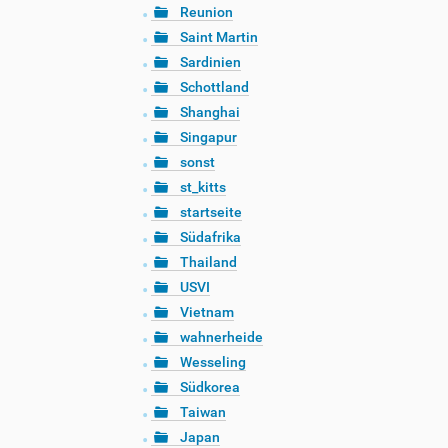
Reunion
Saint Martin
Sardinien
Schottland
Shanghai
Singapur
sonst
st_kitts
startseite
Südafrika
Thailand
USVI
Vietnam
wahnerheide
Wesseling
Südkorea
Taiwan
Japan