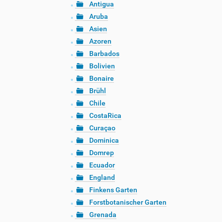
Antigua
Aruba
Asien
Azoren
Barbados
Bolivien
Bonaire
Brühl
Chile
CostaRica
Curaçao
Dominica
Domrep
Ecuador
England
Finkens Garten
Forstbotanischer Garten
Grenada