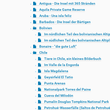
Antigua - Die Insel mit 365 Stränden
Aquila Private Game Reserve
Aruba - Una isla feliz
Barbados - Die Insel der Bärtigen
Bolivien
Im nördlichen Teil des bolivianischen Alti
Im südlichen Teil des bolivianischen Altip
Bonaire - "die gute Luft"
Chile
Tiere in Chile, ein kleines Bilderbuch
Im Valle de la Engorda
Isla Magdalena
Geysirfeld El Tatio
Punta Arenas
Nationalpark Torres del Paine
Cueva del Milodón
Pumalín Douglas Tompkins National Park
Petrohué-Wasserfälle (Saltos de Petrohué