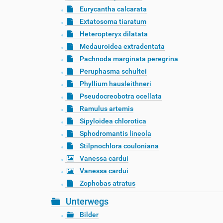
Eurycantha calcarata
Extatosoma tiaratum
Heteropteryx dilatata
Medauroidea extradentata
Pachnoda marginata peregrina
Peruphasma schultei
Phyllium hausleithneri
Pseudocreobotra ocellata
Ramulus artemis
Sipyloidea chlorotica
Sphodromantis lineola
Stilpnochlora couloniana
Vanessa cardui
Vanessa cardui
Zophobas atratus
Unterwegs
Bilder