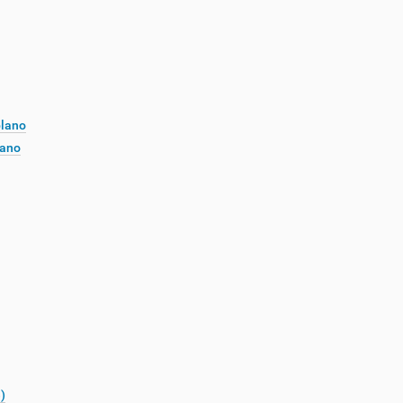
plano
lano
)