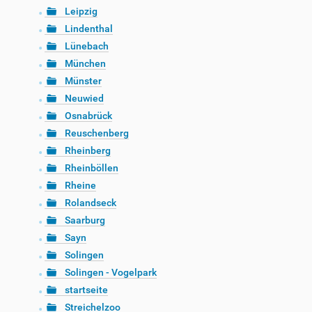
Leipzig
Lindenthal
Lünebach
München
Münster
Neuwied
Osnabrück
Reuschenberg
Rheinberg
Rheinböllen
Rheine
Rolandseck
Saarburg
Sayn
Solingen
Solingen - Vogelpark
startseite
Streichelzoo