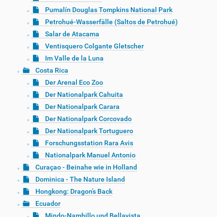
Pumalín Douglas Tompkins National Park
Petrohué-Wasserfälle (Saltos de Petrohué)
Salar de Atacama
Ventisquero Colgante Gletscher
Im Valle de la Luna
Costa Rica
Der Arenal Eco Zoo
Der Nationalpark Cahuita
Der Nationalpark Carara
Der Nationalpark Corcovado
Der Nationalpark Tortuguero
Forschungsstation Rara Avis
Nationalpark Manuel Antonio
Curaçao - Beinahe wie in Holland
Dominica - The Nature Island
Hongkong: Dragon’s Back
Ecuador
Mindo-Nambillo und Bellavista