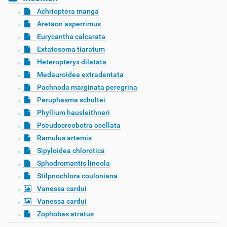
Achrioptera manga
Aretaon asperrimus
Eurycantha calcarata
Extatosoma tiaratum
Heteropteryx dilatata
Medauroidea extradentata
Pachnoda marginata peregrina
Peruphasma schultei
Phyllium hausleithneri
Pseudocreobotra ocellata
Ramulus artemis
Sipyloidea chlorotica
Sphodromantis lineola
Stilpnochlora couloniana
Vanessa cardui
Vanessa cardui
Zophobas atratus