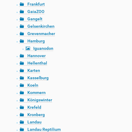
Frankfurt
GaiaZOO
Gangelt
Gelsenkirchen
Grevenmacher
Hamburg
Iguanodon
Hannover
Hellenthal
Karten
Kasselburg
Koeln
Kommern
Königswinter
Krefeld
Kronberg
Landau
Landau Reptilium