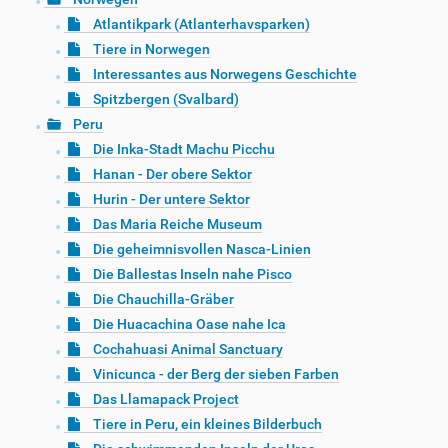
Atlantikpark (Atlanterhavsparken)
Tiere in Norwegen
Interessantes aus Norwegens Geschichte
Spitzbergen (Svalbard)
Peru
Die Inka-Stadt Machu Picchu
Hanan - Der obere Sektor
Hurin - Der untere Sektor
Das Maria Reiche Museum
Die geheimnisvollen Nasca-Linien
Die Ballestas Inseln nahe Pisco
Die Chauchilla-Gräber
Die Huacachina Oase nahe Ica
Cochahuasi Animal Sanctuary
Vinicunca - der Berg der sieben Farben
Das Llamapack Project
Tiere in Peru, ein kleines Bilderbuch