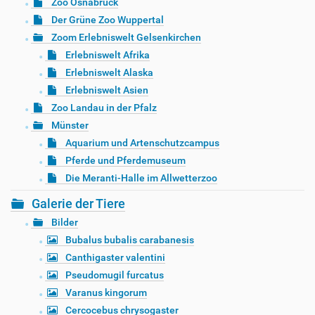
Zoo Osnabrück
Der Grüne Zoo Wuppertal
Zoom Erlebniswelt Gelsenkirchen
Erlebniswelt Afrika
Erlebniswelt Alaska
Erlebniswelt Asien
Zoo Landau in der Pfalz
Münster
Aquarium und Artenschutzcampus
Pferde und Pferdemuseum
Die Meranti-Halle im Allwetterzoo
Galerie der Tiere
Bilder
Bubalus bubalis carabanesis
Canthigaster valentini
Pseudomugil furcatus
Varanus kingorum
Cercocebus chrysogaster