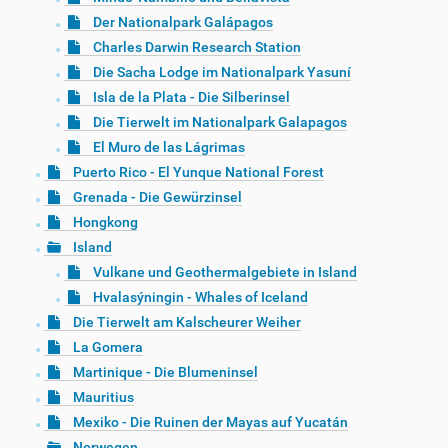
Der Nationalpark Galápagos
Charles Darwin Research Station
Die Sacha Lodge im Nationalpark Yasuní
Isla de la Plata - Die Silberinsel
Die Tierwelt im Nationalpark Galapagos
El Muro de las Lágrimas
Puerto Rico - El Yunque National Forest
Grenada - Die Gewürzinsel
Hongkong
Island
Vulkane und Geothermalgebiete in Island
Hvalasýningin - Whales of Iceland
Die Tierwelt am Kalscheurer Weiher
La Gomera
Martinique - Die Blumeninsel
Mauritius
Mexiko - Die Ruinen der Mayas auf Yucatán
Norwegen