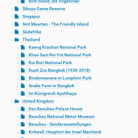
Bird Island, die Vogelinsel
Sibuya Game Reserve
Singapur
Sint Maarten - The Friendly Island
Südafrika
Thailand
Kaeng Krachan National Park
Khao Sam Roi Yot National Park
Kui Buri National Park
Dusit Zoo Bangkok (1938-2018)
Bindenwarane in Lumphini-Park
Snake Farm in Bangkok
Im Königreich Ayutthaya
United Kingdom
Das Beaulieu Palace House
Beaulieu National Motor Museum
Beaulieu - Sonderausstellungen
Kirkwall, Hauptort der Insel Mainland