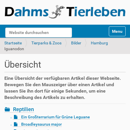
S
Website durchsuchen
Toggle na
e
k
Erweiterte Suche…
Startseite
Tierparks & Zoos
Bilder
Hamburg
t
Iguanodon
i
o
Übersicht
n
e
n
Eine Übersicht der verfügbaren Artikel dieser Webseite.
Bewegen Sie den Mauszeiger über einen Artikel und
lassen Sie ihn dort für einige Sekunden, um eine
Beschreibung des Artikels zu erhalten.
Reptilien
Ein Großterrarium für Grüne Leguane
Broadleysaurus major