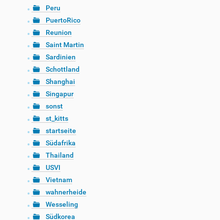
Peru
PuertoRico
Reunion
Saint Martin
Sardinien
Schottland
Shanghai
Singapur
sonst
st_kitts
startseite
Südafrika
Thailand
USVI
Vietnam
wahnerheide
Wesseling
Südkorea