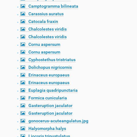
Camptogramma bilineata
Carassius auratus
Catocala fraxin
Chalcolestes viridis
Chalcolestes viridis
Cornu aspersum
Cornu aspersum
Cyphostethus tristriatus
Dolichopus nigricornis
Erinaceus europaeus
Erinaceus europaeus
Euplagia quadripunctaria
Formica cunicularia
Gasteruption jaculator
Gasteruption jaculator
gonocerus-acuteangulatus.jpg
Halyomorpha halys
Liocoris tripustulatus