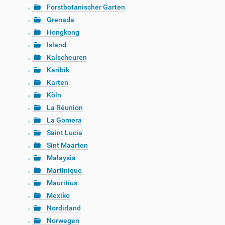
Forstbotanischer Garten
Grenada
Hongkong
Island
Kalscheuren
Karibik
Karten
Köln
La Réunion
La Gomera
Saint Lucia
Sint Maarten
Malaysia
Martinique
Mauritius
Mexiko
Nordirland
Norwegen