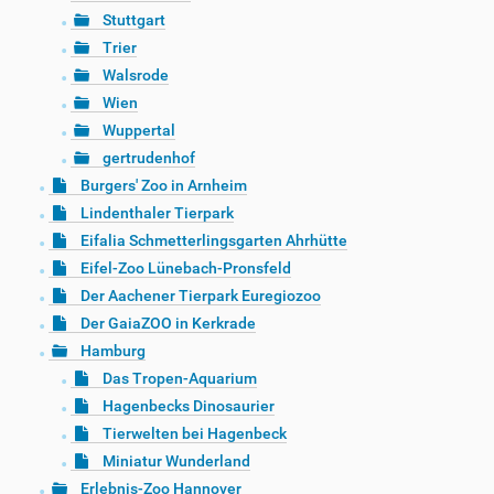
Stuttgart
Trier
Walsrode
Wien
Wuppertal
gertrudenhof
Burgers' Zoo in Arnheim
Lindenthaler Tierpark
Eifalia Schmetterlingsgarten Ahrhütte
Eifel-Zoo Lünebach-Pronsfeld
Der Aachener Tierpark Euregiozoo
Der GaiaZOO in Kerkrade
Hamburg
Das Tropen-Aquarium
Hagenbecks Dinosaurier
Tierwelten bei Hagenbeck
Miniatur Wunderland
Erlebnis-Zoo Hannover