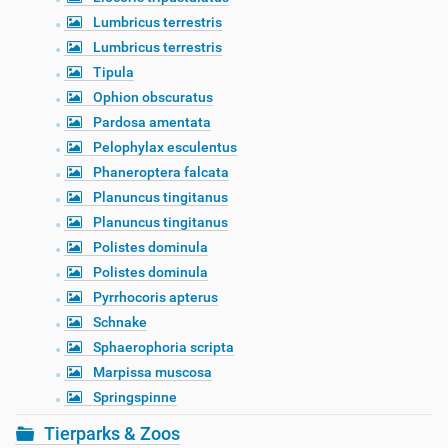
Lumbricus terrestris
Lumbricus terrestris
Tipula
Ophion obscuratus
Pardosa amentata
Pelophylax esculentus
Phaneroptera falcata
Planuncus tingitanus
Planuncus tingitanus
Polistes dominula
Polistes dominula
Pyrrhocoris apterus
Schnake
Sphaerophoria scripta
Marpissa muscosa
Springspinne
Tierparks & Zoos