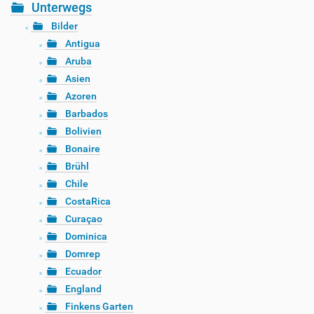
Unterwegs
Bilder
Antigua
Aruba
Asien
Azoren
Barbados
Bolivien
Bonaire
Brühl
Chile
CostaRica
Curaçao
Dominica
Domrep
Ecuador
England
Finkens Garten