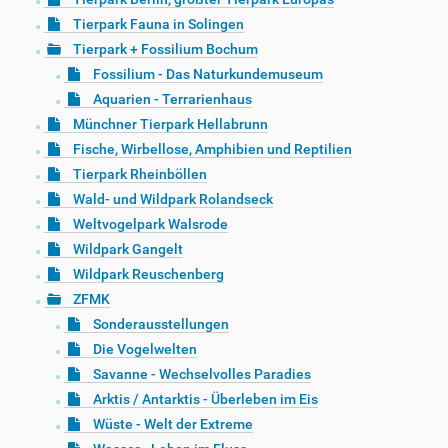
Tierpark Fauna in Solingen
Tierpark + Fossilium Bochum
Fossilium - Das Naturkundemuseum
Aquarien - Terrarienhaus
Münchner Tierpark Hellabrunn
Fische, Wirbellose, Amphibien und Reptilien
Tierpark Rheinböllen
Wald- und Wildpark Rolandseck
Weltvogelpark Walsrode
Wildpark Gangelt
Wildpark Reuschenberg
ZFMK
Sonderausstellungen
Die Vogelwelten
Savanne - Wechselvolles Paradies
Arktis / Antarktis - Überleben im Eis
Wüste - Welt der Extreme