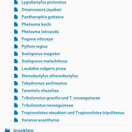
Lygodactylus picturatus
Omanosaura jayakari
Pantherophis guttatus
Phelsuma kochi
Phelsuma laticauda
Pogona vitticeps
Python regius
Sceloporus magister
Sceloporus malachiticus
Laudakia vulgaris picea
Stenodactylus sthenodactylus
Takydromus sexlineatus
Tarentola chazaliae
Tribolonotus gracilis und T. novaeguineae
Tribolonotus novaeguineae
Tropiocolotes steudneri und Tropiocolotes tripolitanus
Varanus acanthurus
Insekten