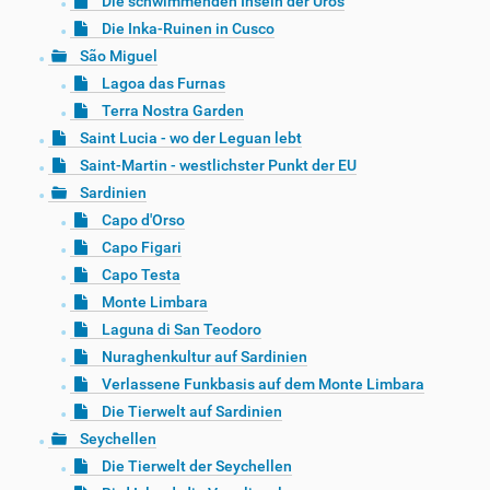
Die schwimmenden Inseln der Uros
Die Inka-Ruinen in Cusco
São Miguel
Lagoa das Furnas
Terra Nostra Garden
Saint Lucia - wo der Leguan lebt
Saint-Martin - westlichster Punkt der EU
Sardinien
Capo d'Orso
Capo Figari
Capo Testa
Monte Limbara
Laguna di San Teodoro
Nuraghenkultur auf Sardinien
Verlassene Funkbasis auf dem Monte Limbara
Die Tierwelt auf Sardinien
Seychellen
Die Tierwelt der Seychellen