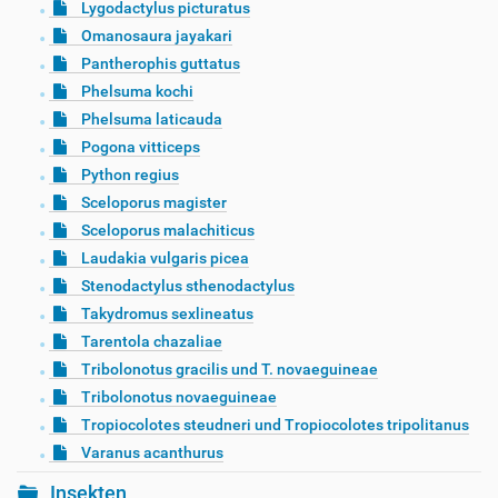
Lygodactylus picturatus
Omanosaura jayakari
Pantherophis guttatus
Phelsuma kochi
Phelsuma laticauda
Pogona vitticeps
Python regius
Sceloporus magister
Sceloporus malachiticus
Laudakia vulgaris picea
Stenodactylus sthenodactylus
Takydromus sexlineatus
Tarentola chazaliae
Tribolonotus gracilis und T. novaeguineae
Tribolonotus novaeguineae
Tropiocolotes steudneri und Tropiocolotes tripolitanus
Varanus acanthurus
Insekten