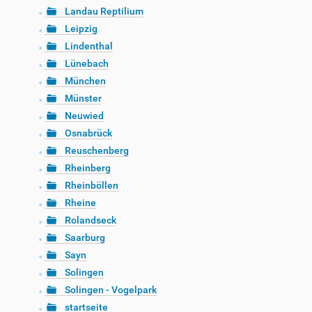
Landau Reptilium
Leipzig
Lindenthal
Lünebach
München
Münster
Neuwied
Osnabrück
Reuschenberg
Rheinberg
Rheinböllen
Rheine
Rolandseck
Saarburg
Sayn
Solingen
Solingen - Vogelpark
startseite