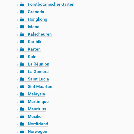
Forstbotanischer Garten
Grenada
Hongkong
Island
Kalscheuren
Karibik
Karten
Köln
La Réunion
La Gomera
Saint Lucia
Sint Maarten
Malaysia
Martinique
Mauritius
Mexiko
Nordirland
Norwegen