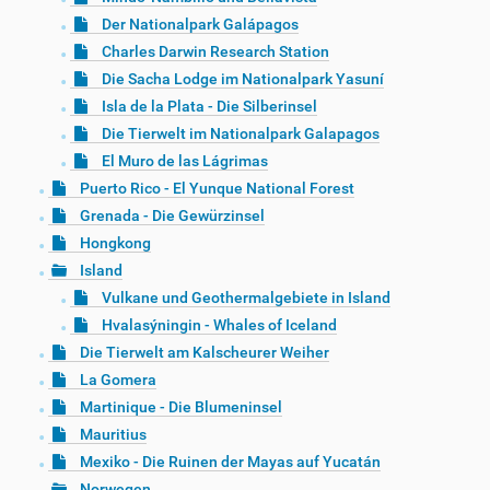
Der Nationalpark Galápagos
Charles Darwin Research Station
Die Sacha Lodge im Nationalpark Yasuní
Isla de la Plata - Die Silberinsel
Die Tierwelt im Nationalpark Galapagos
El Muro de las Lágrimas
Puerto Rico - El Yunque National Forest
Grenada - Die Gewürzinsel
Hongkong
Island
Vulkane und Geothermalgebiete in Island
Hvalasýningin - Whales of Iceland
Die Tierwelt am Kalscheurer Weiher
La Gomera
Martinique - Die Blumeninsel
Mauritius
Mexiko - Die Ruinen der Mayas auf Yucatán
Norwegen