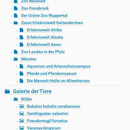
Zoo Neuwied
Zoo Osnabrück
Der Grüne Zoo Wuppertal
Zoom Erlebniswelt Gelsenkirchen
Erlebniswelt Afrika
Erlebniswelt Alaska
Erlebniswelt Asien
Zoo Landau in der Pfalz
Münster
Aquarium und Artenschutzcampus
Pferde und Pferdemuseum
Die Meranti-Halle im Allwetterzoo
Galerie der Tiere
Bilder
Bubalus bubalis carabanesis
Canthigaster valentini
Pseudomugil furcatus
Varanus kingorum