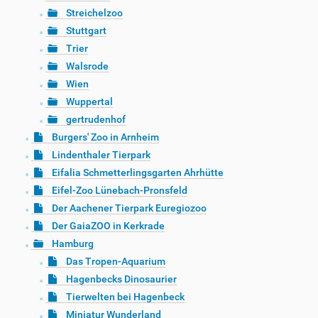
Streichelzoo
Stuttgart
Trier
Walsrode
Wien
Wuppertal
gertrudenhof
Burgers' Zoo in Arnheim
Lindenthaler Tierpark
Eifalia Schmetterlingsgarten Ahrhütte
Eifel-Zoo Lünebach-Pronsfeld
Der Aachener Tierpark Euregiozoo
Der GaiaZOO in Kerkrade
Hamburg
Das Tropen-Aquarium
Hagenbecks Dinosaurier
Tierwelten bei Hagenbeck
Miniatur Wunderland