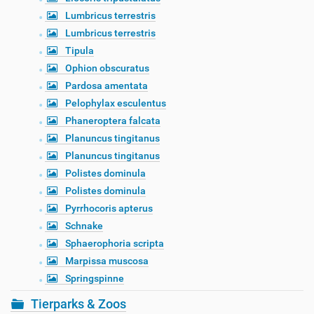
Lumbricus terrestris
Lumbricus terrestris
Tipula
Ophion obscuratus
Pardosa amentata
Pelophylax esculentus
Phaneroptera falcata
Planuncus tingitanus
Planuncus tingitanus
Polistes dominula
Polistes dominula
Pyrrhocoris apterus
Schnake
Sphaerophoria scripta
Marpissa muscosa
Springspinne
Tierparks & Zoos