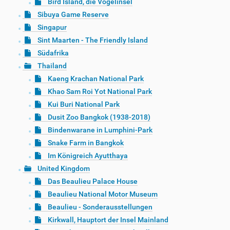
Bird Island, die Vogelinsel
Sibuya Game Reserve
Singapur
Sint Maarten - The Friendly Island
Südafrika
Thailand
Kaeng Krachan National Park
Khao Sam Roi Yot National Park
Kui Buri National Park
Dusit Zoo Bangkok (1938-2018)
Bindenwarane in Lumphini-Park
Snake Farm in Bangkok
Im Königreich Ayutthaya
United Kingdom
Das Beaulieu Palace House
Beaulieu National Motor Museum
Beaulieu - Sonderausstellungen
Kirkwall, Hauptort der Insel Mainland