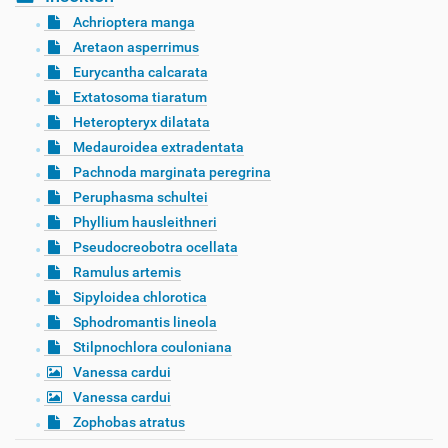
Achrioptera manga
Aretaon asperrimus
Eurycantha calcarata
Extatosoma tiaratum
Heteropteryx dilatata
Medauroidea extradentata
Pachnoda marginata peregrina
Peruphasma schultei
Phyllium hausleithneri
Pseudocreobotra ocellata
Ramulus artemis
Sipyloidea chlorotica
Sphodromantis lineola
Stilpnochlora couloniana
Vanessa cardui
Vanessa cardui
Zophobas atratus