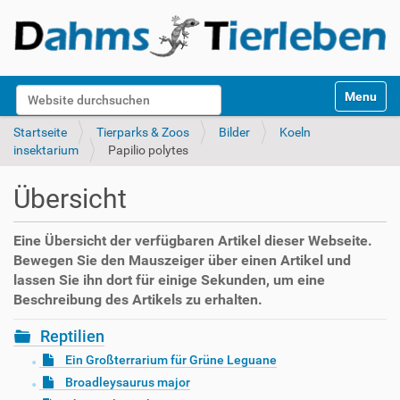
S
Website durchsuchen
Toggle na
e
k
Erweiterte Suche…
Startseite
Tierparks & Zoos
Bilder
Koeln
t
insektarium
Papilio polytes
i
o
Übersicht
n
e
n
Eine Übersicht der verfügbaren Artikel dieser Webseite.
Bewegen Sie den Mauszeiger über einen Artikel und
lassen Sie ihn dort für einige Sekunden, um eine
Beschreibung des Artikels zu erhalten.
Reptilien
Ein Großterrarium für Grüne Leguane
Broadleysaurus major