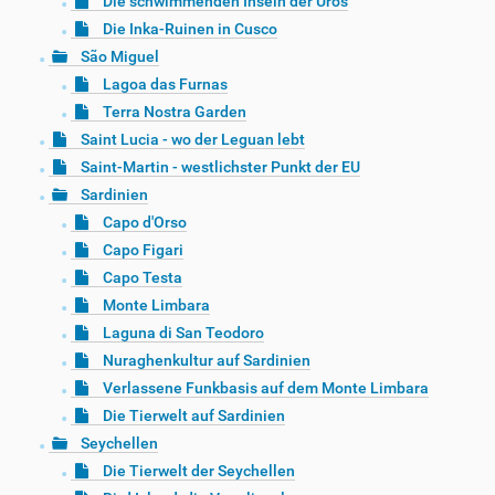
Die schwimmenden Inseln der Uros
Die Inka-Ruinen in Cusco
São Miguel
Lagoa das Furnas
Terra Nostra Garden
Saint Lucia - wo der Leguan lebt
Saint-Martin - westlichster Punkt der EU
Sardinien
Capo d'Orso
Capo Figari
Capo Testa
Monte Limbara
Laguna di San Teodoro
Nuraghenkultur auf Sardinien
Verlassene Funkbasis auf dem Monte Limbara
Die Tierwelt auf Sardinien
Seychellen
Die Tierwelt der Seychellen