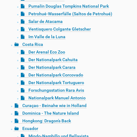
Pumalín Douglas Tompkins National Park
Petrohué-Wasserfälle (Saltos de Petrohué)
Salar de Atacama
Ventisquero Colgante Gletscher
Im Valle de la Luna
Costa Rica
Der Arenal Eco Zoo
Der Nationalpark Cahuita
Der Nationalpark Carara
Der Nationalpark Corcovado
Der Nationalpark Tortuguero
Forschungsstation Rara Avis
Nationalpark Manuel Antonio
Curaçao - Beinahe wie in Holland
Dominica - The Nature Island
Hongkong: Dragon’s Back
Ecuador
Mindo-Nambillo und Bellavista