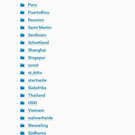
Peru
PuertoRico
Reunion
Saint Martin
Sardinien
Schottland
Shanghai
Singapur
sonst
st_kitts
startseite
Südafrika
Thailand
USVI
Vietnam
wahnerheide
Wesseling
Südkorea