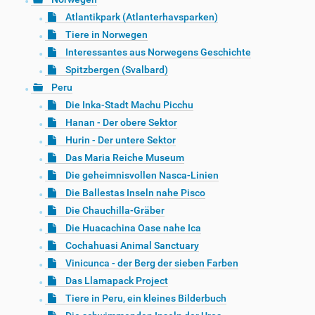
Atlantikpark (Atlanterhavsparken)
Tiere in Norwegen
Interessantes aus Norwegens Geschichte
Spitzbergen (Svalbard)
Peru
Die Inka-Stadt Machu Picchu
Hanan - Der obere Sektor
Hurin - Der untere Sektor
Das Maria Reiche Museum
Die geheimnisvollen Nasca-Linien
Die Ballestas Inseln nahe Pisco
Die Chauchilla-Gräber
Die Huacachina Oase nahe Ica
Cochahuasi Animal Sanctuary
Vinicunca - der Berg der sieben Farben
Das Llamapack Project
Tiere in Peru, ein kleines Bilderbuch