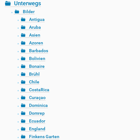
Unterwegs
Bilder
Antigua
Aruba
Asien
Azoren
Barbados
Bolivien
Bonaire
Brühl
Chile
CostaRica
Curaçao
Dominica
Domrep
Ecuador
England
Finkens Garten