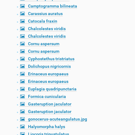
Camptogramma bilineata
Carassius auratus
Catocala fraxin
Chalcolestes viridis
Chalcolestes viridis
Cornu aspersum
Cornu aspersum
Cyphostethus tristriatus
Dolichopus nigricornis
Erinaceus europaeus
Erinaceus europaeus
Euplagia quadripunctaria
Formica cunicularia
Gasteruption jaculator
Gasteruption jaculator
gonocerus-acuteangulatus.jpg
Halyomorpha halys
Liocoris tripustulatus