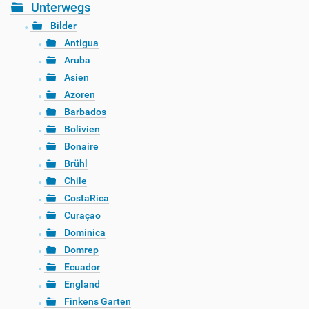
Unterwegs
Bilder
Antigua
Aruba
Asien
Azoren
Barbados
Bolivien
Bonaire
Brühl
Chile
CostaRica
Curaçao
Dominica
Domrep
Ecuador
England
Finkens Garten