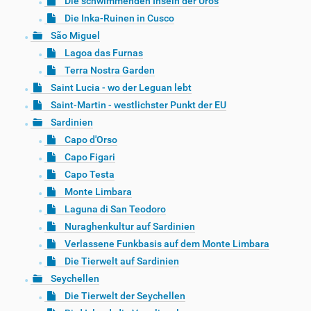
Die schwimmenden Inseln der Uros
Die Inka-Ruinen in Cusco
São Miguel
Lagoa das Furnas
Terra Nostra Garden
Saint Lucia - wo der Leguan lebt
Saint-Martin - westlichster Punkt der EU
Sardinien
Capo d'Orso
Capo Figari
Capo Testa
Monte Limbara
Laguna di San Teodoro
Nuraghenkultur auf Sardinien
Verlassene Funkbasis auf dem Monte Limbara
Die Tierwelt auf Sardinien
Seychellen
Die Tierwelt der Seychellen