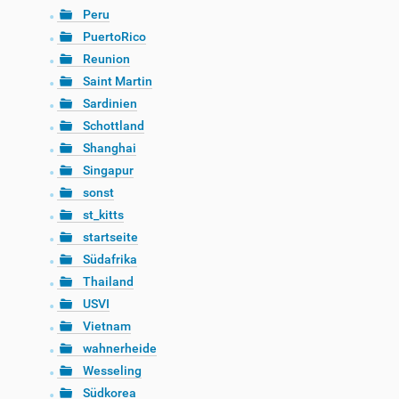
Peru
PuertoRico
Reunion
Saint Martin
Sardinien
Schottland
Shanghai
Singapur
sonst
st_kitts
startseite
Südafrika
Thailand
USVI
Vietnam
wahnerheide
Wesseling
Südkorea