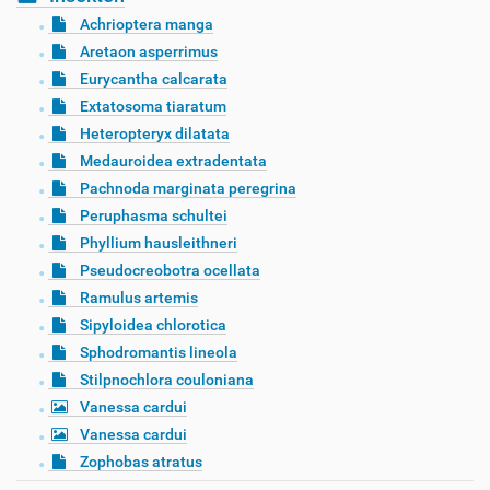
Achrioptera manga
Aretaon asperrimus
Eurycantha calcarata
Extatosoma tiaratum
Heteropteryx dilatata
Medauroidea extradentata
Pachnoda marginata peregrina
Peruphasma schultei
Phyllium hausleithneri
Pseudocreobotra ocellata
Ramulus artemis
Sipyloidea chlorotica
Sphodromantis lineola
Stilpnochlora couloniana
Vanessa cardui
Vanessa cardui
Zophobas atratus