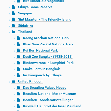
Bird Island, die Vogelinsel
Sibuya Game Reserve
Singapur
Sint Maarten - The Friendly Island
Südafrika
Thailand
Kaeng Krachan National Park
Khao Sam Roi Yot National Park
Kui Buri National Park
Dusit Zoo Bangkok (1938-2018)
Bindenwarane in Lumphini-Park
Snake Farm in Bangkok
Im Königreich Ayutthaya
United Kingdom
Das Beaulieu Palace House
Beaulieu National Motor Museum
Beaulieu - Sonderausstellungen
Kirkwall, Hauptort der Insel Mainland