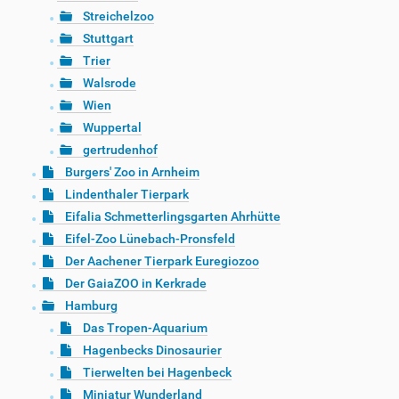
Streichelzoo
Stuttgart
Trier
Walsrode
Wien
Wuppertal
gertrudenhof
Burgers' Zoo in Arnheim
Lindenthaler Tierpark
Eifalia Schmetterlingsgarten Ahrhütte
Eifel-Zoo Lünebach-Pronsfeld
Der Aachener Tierpark Euregiozoo
Der GaiaZOO in Kerkrade
Hamburg
Das Tropen-Aquarium
Hagenbecks Dinosaurier
Tierwelten bei Hagenbeck
Miniatur Wunderland