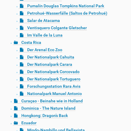
Pumalín Douglas Tompkins National Park
Petrohué-Wasserfälle (Saltos de Petrohué)
Salar de Atacama
Ventisquero Colgante Gletscher
Im Valle de la Luna
Costa Rica
Der Arenal Eco Zoo
Der Nationalpark Cahuita
Der Nationalpark Carara
Der Nationalpark Corcovado
Der Nationalpark Tortuguero
Forschungsstation Rara Avis
Nationalpark Manuel Antonio
Curaçao - Beinahe wie in Holland
Dominica - The Nature Island
Hongkong: Dragon’s Back
Ecuador
Mindo-Nambillo und Bellavista