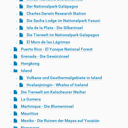
Der Nationalpark Galápagos
Charles Darwin Research Station
Die Sacha Lodge im Nationalpark Yasuní
Isla de la Plata - Die Silberinsel
Die Tierwelt im Nationalpark Galapagos
El Muro de las Lágrimas
Puerto Rico - El Yunque National Forest
Grenada - Die Gewürzinsel
Hongkong
Island
Vulkane und Geothermalgebiete in Island
Hvalasýningin - Whales of Iceland
Die Tierwelt am Kalscheurer Weiher
La Gomera
Martinique - Die Blumeninsel
Mauritius
Mexiko - Die Ruinen der Mayas auf Yucatán
Norwegen