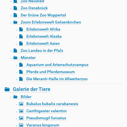
Zoo Neuwied
Zoo Osnabrück
Der Grüne Zoo Wuppertal
Zoom Erlebniswelt Gelsenkirchen
Erlebniswelt Afrika
Erlebniswelt Alaska
Erlebniswelt Asien
Zoo Landau in der Pfalz
Münster
Aquarium und Artenschutzcampus
Pferde und Pferdemuseum
Die Meranti-Halle im Allwetterzoo
Galerie der Tiere
Bilder
Bubalus bubalis carabanesis
Canthigaster valentini
Pseudomugil furcatus
Varanus kingorum