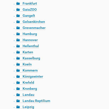
Frankfurt
GaiaZOO
Gangelt
Gelsenkirchen
Grevenmacher
Hamburg
Hannover
Hellenthal
Karten
Kasselburg
Koeln
Kommern
Königswinter
Krefeld
Kronberg
Landau
Landau Reptilium
Leipzig