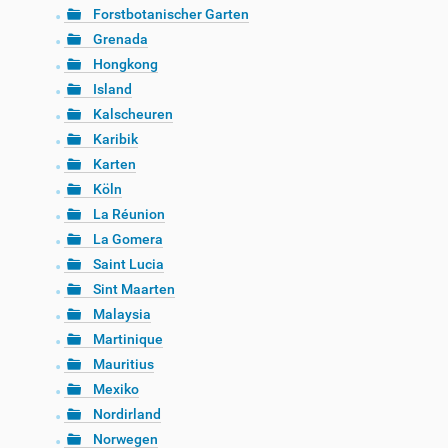
Forstbotanischer Garten
Grenada
Hongkong
Island
Kalscheuren
Karibik
Karten
Köln
La Réunion
La Gomera
Saint Lucia
Sint Maarten
Malaysia
Martinique
Mauritius
Mexiko
Nordirland
Norwegen