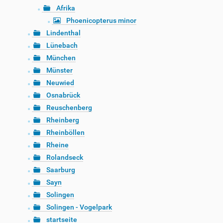
Afrika
Phoenicopterus minor
Lindenthal
Lünebach
München
Münster
Neuwied
Osnabrück
Reuschenberg
Rheinberg
Rheinböllen
Rheine
Rolandseck
Saarburg
Sayn
Solingen
Solingen - Vogelpark
startseite