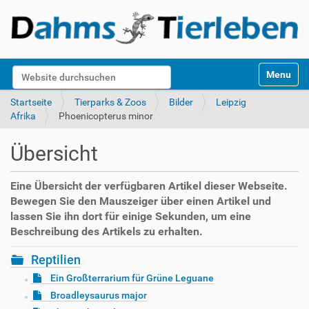
S
Website durchsuchen
Toggle na
e
k
Erweiterte Suche…
Startseite
Tierparks & Zoos
Bilder
Leipzig
t
Afrika
Phoenicopterus minor
i
o
Übersicht
n
e
n
Eine Übersicht der verfügbaren Artikel dieser Webseite.
Bewegen Sie den Mauszeiger über einen Artikel und
lassen Sie ihn dort für einige Sekunden, um eine
Beschreibung des Artikels zu erhalten.
Reptilien
Ein Großterrarium für Grüne Leguane
Broadleysaurus major