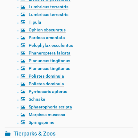
Lumbricus terrestris
Lumbricus terrestris
Tipula
Ophion obscuratus
Pardosa amentata
Pelophylax esculentus
Phaneroptera falcata
Planuncus tingitanus
Planuncus tingitanus
Polistes dominula
Polistes dominula
Pyrrhocoris apterus
Schnake
Sphaerophoria scripta
Marpissa muscosa
Springspinne
Tierparks & Zoos