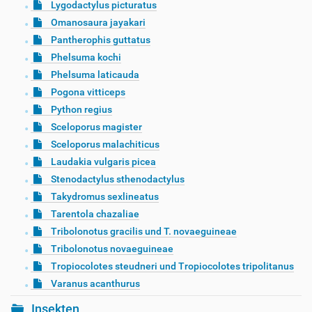
Lygodactylus picturatus
Omanosaura jayakari
Pantherophis guttatus
Phelsuma kochi
Phelsuma laticauda
Pogona vitticeps
Python regius
Sceloporus magister
Sceloporus malachiticus
Laudakia vulgaris picea
Stenodactylus sthenodactylus
Takydromus sexlineatus
Tarentola chazaliae
Tribolonotus gracilis und T. novaeguineae
Tribolonotus novaeguineae
Tropiocolotes steudneri und Tropiocolotes tripolitanus
Varanus acanthurus
Insekten