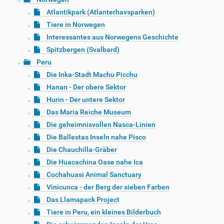
Atlantikpark (Atlanterhavsparken)
Tiere in Norwegen
Interessantes aus Norwegens Geschichte
Spitzbergen (Svalbard)
Peru
Die Inka-Stadt Machu Picchu
Hanan - Der obere Sektor
Hurin - Der untere Sektor
Das Maria Reiche Museum
Die geheimnisvollen Nasca-Linien
Die Ballestas Inseln nahe Pisco
Die Chauchilla-Gräber
Die Huacachina Oase nahe Ica
Cochahuasi Animal Sanctuary
Vinicunca - der Berg der sieben Farben
Das Llamapack Project
Tiere in Peru, ein kleines Bilderbuch