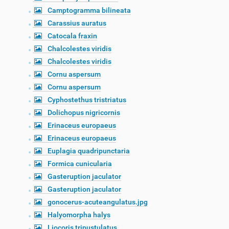
Camptogramma bilineata
Carassius auratus
Catocala fraxin
Chalcolestes viridis
Chalcolestes viridis
Cornu aspersum
Cornu aspersum
Cyphostethus tristriatus
Dolichopus nigricornis
Erinaceus europaeus
Erinaceus europaeus
Euplagia quadripunctaria
Formica cunicularia
Gasteruption jaculator
Gasteruption jaculator
gonocerus-acuteangulatus.jpg
Halyomorpha halys
Liocoris tripustulatus