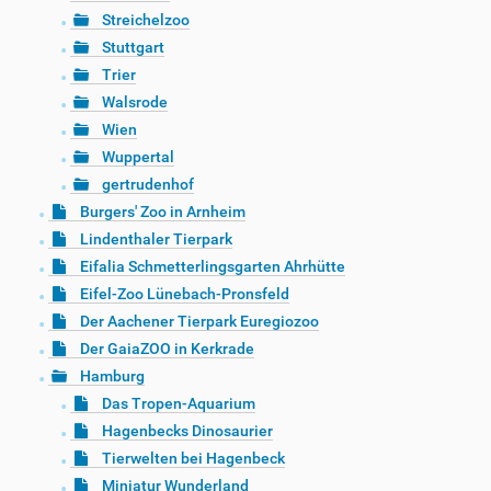
Streichelzoo
Stuttgart
Trier
Walsrode
Wien
Wuppertal
gertrudenhof
Burgers' Zoo in Arnheim
Lindenthaler Tierpark
Eifalia Schmetterlingsgarten Ahrhütte
Eifel-Zoo Lünebach-Pronsfeld
Der Aachener Tierpark Euregiozoo
Der GaiaZOO in Kerkrade
Hamburg
Das Tropen-Aquarium
Hagenbecks Dinosaurier
Tierwelten bei Hagenbeck
Miniatur Wunderland