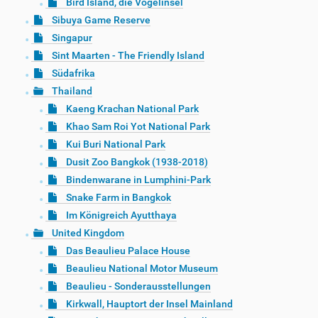
Bird Island, die Vogelinsel
Sibuya Game Reserve
Singapur
Sint Maarten - The Friendly Island
Südafrika
Thailand
Kaeng Krachan National Park
Khao Sam Roi Yot National Park
Kui Buri National Park
Dusit Zoo Bangkok (1938-2018)
Bindenwarane in Lumphini-Park
Snake Farm in Bangkok
Im Königreich Ayutthaya
United Kingdom
Das Beaulieu Palace House
Beaulieu National Motor Museum
Beaulieu - Sonderausstellungen
Kirkwall, Hauptort der Insel Mainland