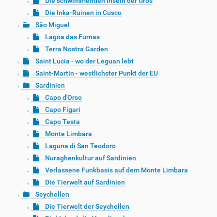
Die schwimmenden Inseln der Uros
Die Inka-Ruinen in Cusco
São Miguel
Lagoa das Furnas
Terra Nostra Garden
Saint Lucia - wo der Leguan lebt
Saint-Martin - westlichster Punkt der EU
Sardinien
Capo d'Orso
Capo Figari
Capo Testa
Monte Limbara
Laguna di San Teodoro
Nuraghenkultur auf Sardinien
Verlassene Funkbasis auf dem Monte Limbara
Die Tierwelt auf Sardinien
Seychellen
Die Tierwelt der Seychellen