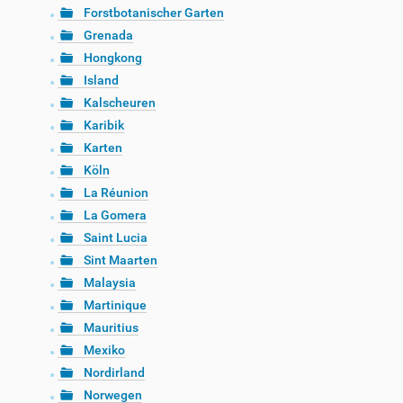
Forstbotanischer Garten
Grenada
Hongkong
Island
Kalscheuren
Karibik
Karten
Köln
La Réunion
La Gomera
Saint Lucia
Sint Maarten
Malaysia
Martinique
Mauritius
Mexiko
Nordirland
Norwegen