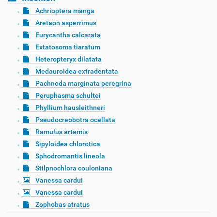
Achrioptera manga
Aretaon asperrimus
Eurycantha calcarata
Extatosoma tiaratum
Heteropteryx dilatata
Medauroidea extradentata
Pachnoda marginata peregrina
Peruphasma schultei
Phyllium hausleithneri
Pseudocreobotra ocellata
Ramulus artemis
Sipyloidea chlorotica
Sphodromantis lineola
Stilpnochlora couloniana
Vanessa cardui
Vanessa cardui
Zophobas atratus