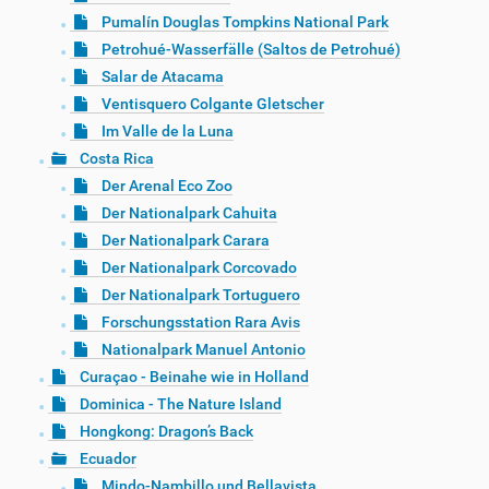
Pumalín Douglas Tompkins National Park
Petrohué-Wasserfälle (Saltos de Petrohué)
Salar de Atacama
Ventisquero Colgante Gletscher
Im Valle de la Luna
Costa Rica
Der Arenal Eco Zoo
Der Nationalpark Cahuita
Der Nationalpark Carara
Der Nationalpark Corcovado
Der Nationalpark Tortuguero
Forschungsstation Rara Avis
Nationalpark Manuel Antonio
Curaçao - Beinahe wie in Holland
Dominica - The Nature Island
Hongkong: Dragon’s Back
Ecuador
Mindo-Nambillo und Bellavista