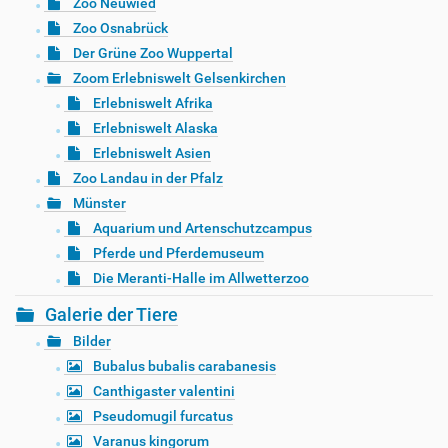
Zoo Neuwied
Zoo Osnabrück
Der Grüne Zoo Wuppertal
Zoom Erlebniswelt Gelsenkirchen
Erlebniswelt Afrika
Erlebniswelt Alaska
Erlebniswelt Asien
Zoo Landau in der Pfalz
Münster
Aquarium und Artenschutzcampus
Pferde und Pferdemuseum
Die Meranti-Halle im Allwetterzoo
Galerie der Tiere
Bilder
Bubalus bubalis carabanesis
Canthigaster valentini
Pseudomugil furcatus
Varanus kingorum