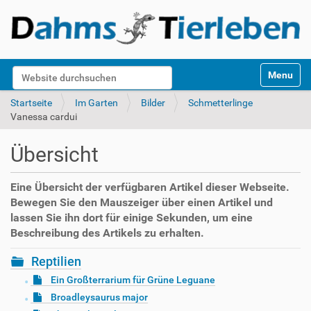
S
Website durchsuchen
Toggle na
e
k
Erweiterte Suche…
Startseite
Im Garten
Bilder
Schmetterlinge
t
Vanessa cardui
i
o
Übersicht
n
e
n
Eine Übersicht der verfügbaren Artikel dieser Webseite.
Bewegen Sie den Mauszeiger über einen Artikel und
lassen Sie ihn dort für einige Sekunden, um eine
Beschreibung des Artikels zu erhalten.
Reptilien
Ein Großterrarium für Grüne Leguane
Broadleysaurus major