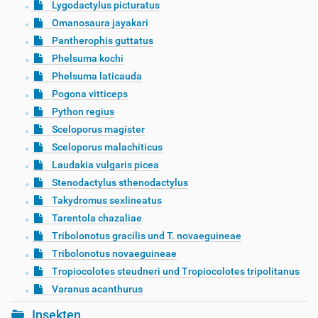
Lygodactylus picturatus
Omanosaura jayakari
Pantherophis guttatus
Phelsuma kochi
Phelsuma laticauda
Pogona vitticeps
Python regius
Sceloporus magister
Sceloporus malachiticus
Laudakia vulgaris picea
Stenodactylus sthenodactylus
Takydromus sexlineatus
Tarentola chazaliae
Tribolonotus gracilis und T. novaeguineae
Tribolonotus novaeguineae
Tropiocolotes steudneri und Tropiocolotes tripolitanus
Varanus acanthurus
Insekten