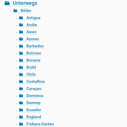
Unterwegs
Bilder
Antigua
Aruba
Asien
Azoren
Barbados
Bolivien
Bonaire
Brühl
Chile
CostaRica
Curaçao
Dominica
Domrep
Ecuador
England
Finkens Garten