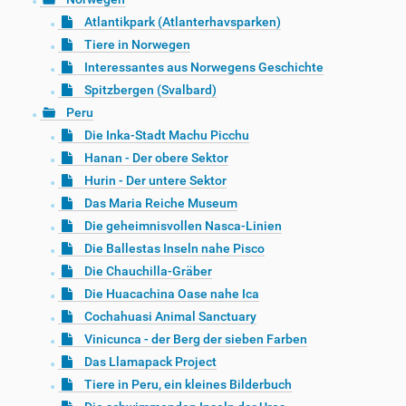
Atlantikpark (Atlanterhavsparken)
Tiere in Norwegen
Interessantes aus Norwegens Geschichte
Spitzbergen (Svalbard)
Peru
Die Inka-Stadt Machu Picchu
Hanan - Der obere Sektor
Hurin - Der untere Sektor
Das Maria Reiche Museum
Die geheimnisvollen Nasca-Linien
Die Ballestas Inseln nahe Pisco
Die Chauchilla-Gräber
Die Huacachina Oase nahe Ica
Cochahuasi Animal Sanctuary
Vinicunca - der Berg der sieben Farben
Das Llamapack Project
Tiere in Peru, ein kleines Bilderbuch