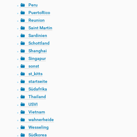
Peru
PuertoRico
Reunion
Saint Martin
Sardinien
Schottland
Shanghai
Singapur
sonst
st_kitts
startseite
Südafrika
Thailand
USVI
Vietnam
wahnerheide
Wesseling
Südkorea