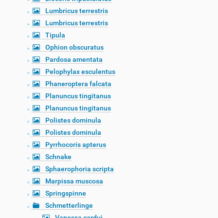
Lumbricus terrestris
Lumbricus terrestris
Tipula
Ophion obscuratus
Pardosa amentata
Pelophylax esculentus
Phaneroptera falcata
Planuncus tingitanus
Planuncus tingitanus
Polistes dominula
Polistes dominula
Pyrrhocoris apterus
Schnake
Sphaerophoria scripta
Marpissa muscosa
Springspinne
Schmetterlinge
Vanessa cardui