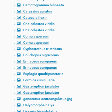
Camptogramma bilineata
Carassius auratus
Catocala fraxin
Chalcolestes viridis
Chalcolestes viridis
Cornu aspersum
Cornu aspersum
Cyphostethus tristriatus
Dolichopus nigricornis
Erinaceus europaeus
Erinaceus europaeus
Euplagia quadripunctaria
Formica cunicularia
Gasteruption jaculator
Gasteruption jaculator
gonocerus-acuteangulatus.jpg
Halyomorpha halys
Liocoris tripustulatus