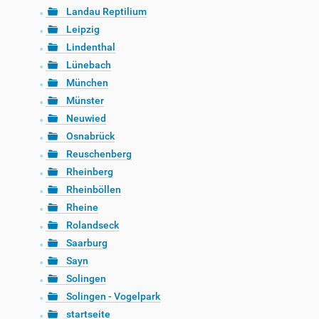
Landau Reptilium
Leipzig
Lindenthal
Lünebach
München
Münster
Neuwied
Osnabrück
Reuschenberg
Rheinberg
Rheinböllen
Rheine
Rolandseck
Saarburg
Sayn
Solingen
Solingen - Vogelpark
startseite