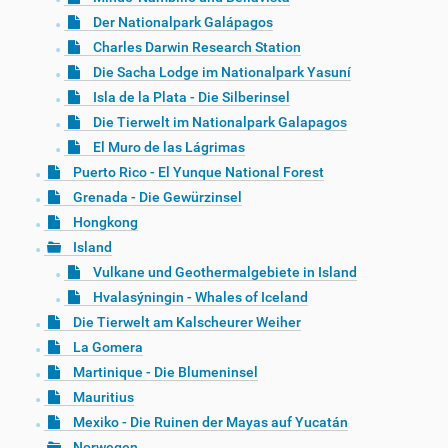
Der Nationalpark Galápagos
Charles Darwin Research Station
Die Sacha Lodge im Nationalpark Yasuní
Isla de la Plata - Die Silberinsel
Die Tierwelt im Nationalpark Galapagos
El Muro de las Lágrimas
Puerto Rico - El Yunque National Forest
Grenada - Die Gewürzinsel
Hongkong
Island
Vulkane und Geothermalgebiete in Island
Hvalasýningin - Whales of Iceland
Die Tierwelt am Kalscheurer Weiher
La Gomera
Martinique - Die Blumeninsel
Mauritius
Mexiko - Die Ruinen der Mayas auf Yucatán
Norwegen