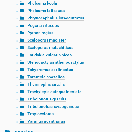
Phelsuma kochi
Phelsuma laticauda
Phrynocephalus luteoguttatus
Pogona vitticeps
Python regius
Sceloporus magister
Sceloporus malachiticus
Laudakia vulgaris picea
Stenodactylus sthenodactylus
Takydromus sexlineatus
Tarentola chazaliae
Thamnophis sirtalis
Trachylepis quinquetaeniata
Tribolonotus gracilis
Tribolonotus novaeguineae
Tropiocolotes
Varanus acanthurus
Insekten