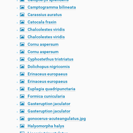
Camptogramma bilineata
Carassius auratus
Catocala fraxin
Chalcolestes viridis
Chalcolestes viridis
Cornu aspersum
Cornu aspersum
Cyphostethus tristriatus
Dolichopus nigricornis
Erinaceus europaeus
Erinaceus europaeus
Euplagia quadripunctaria
Formica cunicularia
Gasteruption jaculator
Gasteruption jaculator
gonocerus-acuteangulatus.jpg
Halyomorpha halys