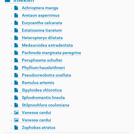
Achrioptera manga
Aretaon asperrimus
Eurycantha calcarata
Extatosoma tiaratum
Heteropteryx dilatata
Medauroidea extradentata
Pachnoda marginata peregrina
Peruphasma schultei
Phyllium hausleithneri
Pseudocreobotra ocellata
Ramulus artemis
Sipyloidea chlorotica
Sphodromantis lineola
Stilpnochlora couloniana
Vanessa cardui
Vanessa cardui
Zophobas atratus