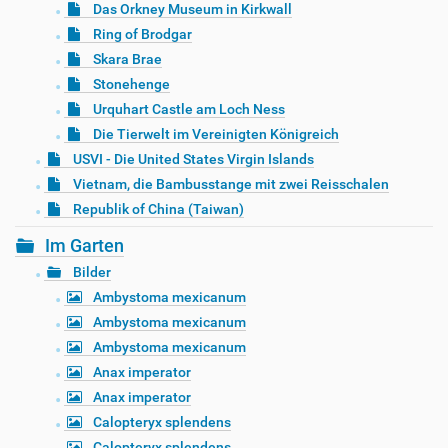
Das Orkney Museum in Kirkwall
Ring of Brodgar
Skara Brae
Stonehenge
Urquhart Castle am Loch Ness
Die Tierwelt im Vereinigten Königreich
USVI - Die United States Virgin Islands
Vietnam, die Bambusstange mit zwei Reisschalen
Republik of China (Taiwan)
Im Garten
Bilder
Ambystoma mexicanum
Ambystoma mexicanum
Ambystoma mexicanum
Anax imperator
Anax imperator
Calopteryx splendens
Calopteryx splendens