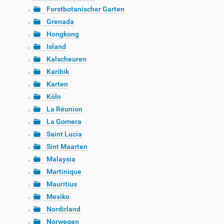
Forstbotanischer Garten
Grenada
Hongkong
Island
Kalscheuren
Karibik
Karten
Köln
La Réunion
La Gomera
Saint Lucia
Sint Maarten
Malaysia
Martinique
Mauritius
Mexiko
Nordirland
Norwegen