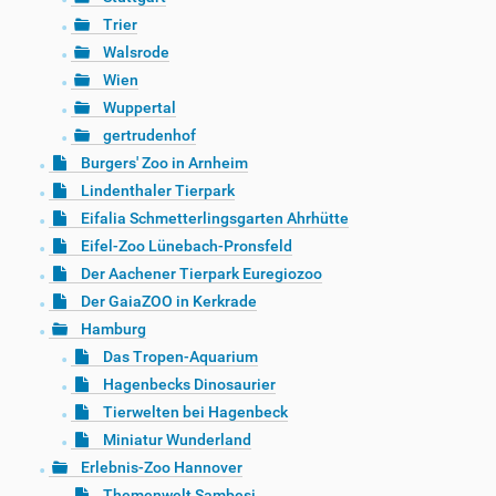
Trier
Walsrode
Wien
Wuppertal
gertrudenhof
Burgers' Zoo in Arnheim
Lindenthaler Tierpark
Eifalia Schmetterlingsgarten Ahrhütte
Eifel-Zoo Lünebach-Pronsfeld
Der Aachener Tierpark Euregiozoo
Der GaiaZOO in Kerkrade
Hamburg
Das Tropen-Aquarium
Hagenbecks Dinosaurier
Tierwelten bei Hagenbeck
Miniatur Wunderland
Erlebnis-Zoo Hannover
Themenwelt Sambesi