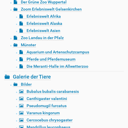
Der Grüne Zoo Wuppertal
Zoom Erlebniswelt Gelsenkirchen
Erlebniswelt Afrika
Erlebniswelt Alaska
Erlebniswelt Asien
Zoo Landau in der Pfalz
Münster
Aquarium und Artenschutzcampus
Pferde und Pferdemuseum
Die Meranti-Halle im Allwetterzoo
Galerie der Tiere
Bilder
Bubalus bubalis carabanesis
Canthigaster valentini
Pseudomugil furcatus
Varanus kingorum
Cercocebus chrysogaster
Mandrillus leucophaeus