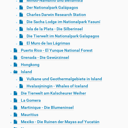
Mindo-Nambillo und Bellavista
Der Nationalpark Galápagos
Charles Darwin Research Station
Die Sacha Lodge im Nationalpark Yasuní
Isla de la Plata - Die Silberinsel
Die Tierwelt im Nationalpark Galapagos
El Muro de las Lágrimas
Puerto Rico - El Yunque National Forest
Grenada - Die Gewürzinsel
Hongkong
Island
Vulkane und Geothermalgebiete in Island
Hvalasýningin - Whales of Iceland
Die Tierwelt am Kalscheurer Weiher
La Gomera
Martinique - Die Blumeninsel
Mauritius
Mexiko - Die Ruinen der Mayas auf Yucatán