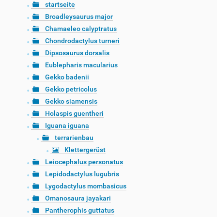
startseite
Broadleysaurus major
Chamaeleo calyptratus
Chondrodactylus turneri
Dipsosaurus dorsalis
Eublepharis macularius
Gekko badenii
Gekko petricolus
Gekko siamensis
Holaspis guentheri
Iguana iguana
terrarienbau
Klettergerüst
Leiocephalus personatus
Lepidodactylus lugubris
Lygodactylus mombasicus
Omanosaura jayakari
Pantherophis guttatus