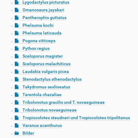
Lygodactylus picturatus
Omanosaura jayakari
Pantherophis guttatus
Phelsuma kochi
Phelsuma laticauda
Pogona vitticeps
Python regius
Sceloporus magister
Sceloporus malachiticus
Laudakia vulgaris picea
Stenodactylus sthenodactylus
Takydromus sexlineatus
Tarentola chazaliae
Tribolonotus gracilis und T. novaeguineae
Tribolonotus novaeguineae
Tropiocolotes steudneri und Tropiocolotes tripolitanus
Varanus acanthurus
Bilder