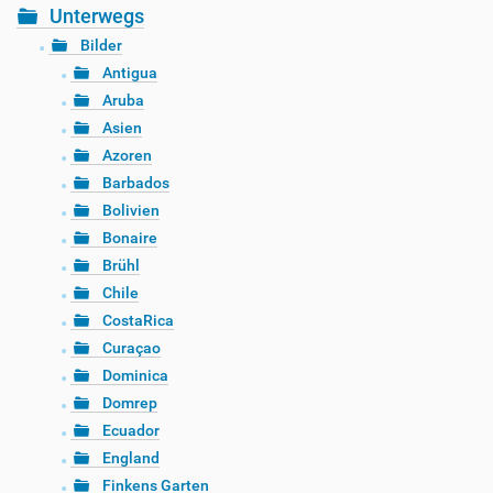
Unterwegs
Bilder
Antigua
Aruba
Asien
Azoren
Barbados
Bolivien
Bonaire
Brühl
Chile
CostaRica
Curaçao
Dominica
Domrep
Ecuador
England
Finkens Garten