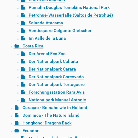
Pumalín Douglas Tompkins National Park
Petrohué-Wasserfälle (Saltos de Petrohué)
Salar de Atacama
Ventisquero Colgante Gletscher
Im Valle de la Luna
Costa Rica
Der Arenal Eco Zoo
Der Nationalpark Cahuita
Der Nationalpark Carara
Der Nationalpark Corcovado
Der Nationalpark Tortuguero
Forschungsstation Rara Avis
Nationalpark Manuel Antonio
Curaçao - Beinahe wie in Holland
Dominica - The Nature Island
Hongkong: Dragon’s Back
Ecuador