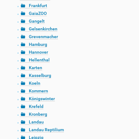
Frankfurt
GaiaZOO
Gangelt
Gelsenkirchen
Grevenmacher
Hamburg
Hannover
Hellenthal
Karten
Kasselburg
Koeln
Kommern
Königswinter
Krefeld
Kronberg
Landau
Landau Reptilium
Leipzig