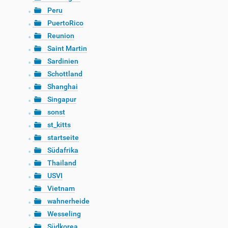
Peru
PuertoRico
Reunion
Saint Martin
Sardinien
Schottland
Shanghai
Singapur
sonst
st_kitts
startseite
Südafrika
Thailand
USVI
Vietnam
wahnerheide
Wesseling
Südkorea