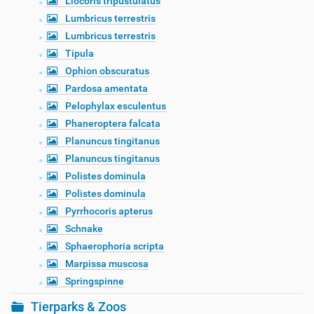
Liocoris tripustulatus
Lumbricus terrestris
Lumbricus terrestris
Tipula
Ophion obscuratus
Pardosa amentata
Pelophylax esculentus
Phaneroptera falcata
Planuncus tingitanus
Planuncus tingitanus
Polistes dominula
Polistes dominula
Pyrrhocoris apterus
Schnake
Sphaerophoria scripta
Marpissa muscosa
Springspinne
Tierparks & Zoos