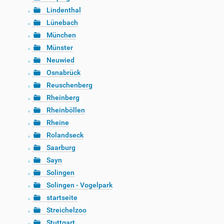
Lindenthal
Lünebach
München
Münster
Neuwied
Osnabrück
Reuschenberg
Rheinberg
Rheinböllen
Rheine
Rolandseck
Saarburg
Sayn
Solingen
Solingen - Vogelpark
startseite
Streichelzoo
Stuttgart