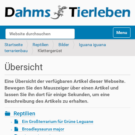
S
Website durchsuchen
Toggle na
e
k
Erweiterte Suche…
Startseite
Reptilien
Bilder
Iguana iguana
t
terrarienbau
Klettergerüst
i
o
Übersicht
n
e
n
Eine Übersicht der verfügbaren Artikel dieser Webseite.
Bewegen Sie den Mauszeiger über einen Artikel und
lassen Sie ihn dort für einige Sekunden, um eine
Beschreibung des Artikels zu erhalten.
Reptilien
Ein Großterrarium für Grüne Leguane
Broadleysaurus major