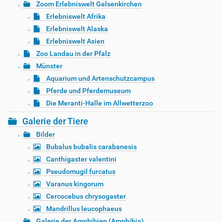
Zoom Erlebniswelt Gelsenkirchen
Erlebniswelt Afrika
Erlebniswelt Alaska
Erlebniswelt Asien
Zoo Landau in der Pfalz
Münster
Aquarium und Artenschutzcampus
Pferde und Pferdemuseum
Die Meranti-Halle im Allwetterzoo
Galerie der Tiere
Bilder
Bubalus bubalis carabanesis
Canthigaster valentini
Pseudomugil furcatus
Varanus kingorum
Cercocebus chrysogaster
Mandrillus leucophaeus
Galerie der Amphibien (Amphibia)