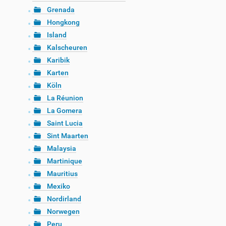
Grenada
Hongkong
Island
Kalscheuren
Karibik
Karten
Köln
La Réunion
La Gomera
Saint Lucia
Sint Maarten
Malaysia
Martinique
Mauritius
Mexiko
Nordirland
Norwegen
Peru