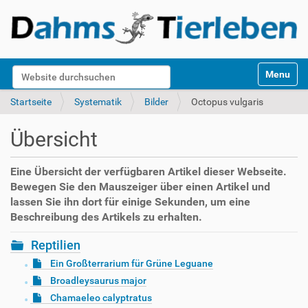
S
Website durchsuchen
Toggle na
e
k
Erweiterte Suche…
Startseite
Systematik
Bilder
Octopus vulgaris
t
i
Übersicht
o
n
e
Eine Übersicht der verfügbaren Artikel dieser Webseite.
n
Bewegen Sie den Mauszeiger über einen Artikel und
lassen Sie ihn dort für einige Sekunden, um eine
Beschreibung des Artikels zu erhalten.
Reptilien
Ein Großterrarium für Grüne Leguane
Broadleysaurus major
Chamaeleo calyptratus