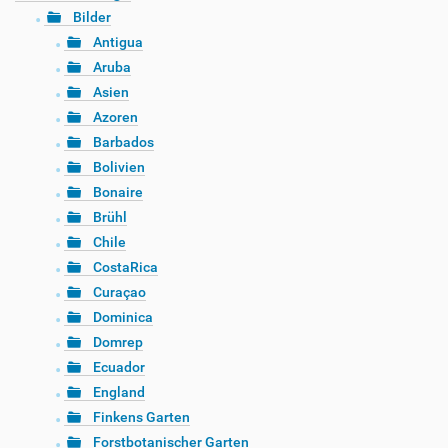
Bilder
Antigua
Aruba
Asien
Azoren
Barbados
Bolivien
Bonaire
Brühl
Chile
CostaRica
Curaçao
Dominica
Domrep
Ecuador
England
Finkens Garten
Forstbotanischer Garten