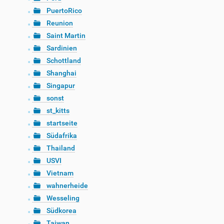
PuertoRico
Reunion
Saint Martin
Sardinien
Schottland
Shanghai
Singapur
sonst
st_kitts
startseite
Südafrika
Thailand
USVI
Vietnam
wahnerheide
Wesseling
Südkorea
Taiwan