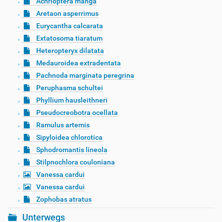
Achrioptera manga
Aretaon asperrimus
Eurycantha calcarata
Extatosoma tiaratum
Heteropteryx dilatata
Medauroidea extradentata
Pachnoda marginata peregrina
Peruphasma schultei
Phyllium hausleithneri
Pseudocreobotra ocellata
Ramulus artemis
Sipyloidea chlorotica
Sphodromantis lineola
Stilpnochlora couloniana
Vanessa cardui
Vanessa cardui
Zophobas atratus
Unterwegs