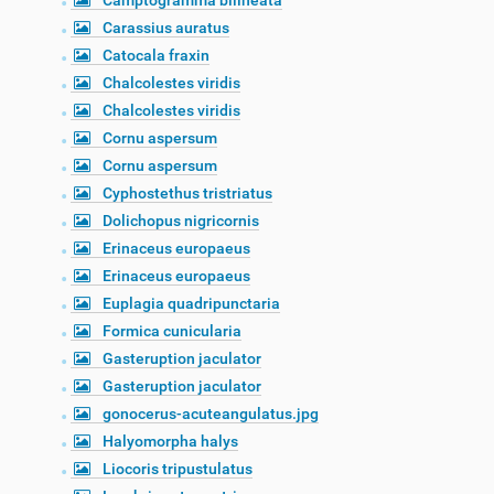
Camptogramma bilineata
Carassius auratus
Catocala fraxin
Chalcolestes viridis
Chalcolestes viridis
Cornu aspersum
Cornu aspersum
Cyphostethus tristriatus
Dolichopus nigricornis
Erinaceus europaeus
Erinaceus europaeus
Euplagia quadripunctaria
Formica cunicularia
Gasteruption jaculator
Gasteruption jaculator
gonocerus-acuteangulatus.jpg
Halyomorpha halys
Liocoris tripustulatus