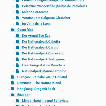
Pumalín Douglas Tompkins National Park
Petrohué-Wasserfälle (Saltos de Petrohué)
Salar de Atacama
Ventisquero Colgante Gletscher
Im Valle de la Luna
Costa Rica
Der Arenal Eco Zoo
Der Nationalpark Cahuita
Der Nationalpark Carara
Der Nationalpark Corcovado
Der Nationalpark Tortuguero
Forschungsstation Rara Avis
Nationalpark Manuel Antonio
Curaçao - Beinahe wie in Holland
Dominica - The Nature Island
Hongkong: Dragon’s Back
Ecuador
Mindo-Nambillo und Bellavista