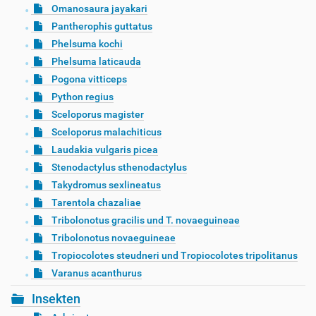
Omanosaura jayakari
Pantherophis guttatus
Phelsuma kochi
Phelsuma laticauda
Pogona vitticeps
Python regius
Sceloporus magister
Sceloporus malachiticus
Laudakia vulgaris picea
Stenodactylus sthenodactylus
Takydromus sexlineatus
Tarentola chazaliae
Tribolonotus gracilis und T. novaeguineae
Tribolonotus novaeguineae
Tropiocolotes steudneri und Tropiocolotes tripolitanus
Varanus acanthurus
Insekten