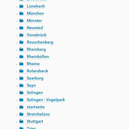
Lünebach
München
Münster
Neuwied
Osnabrück
Reuschenberg
Rheinberg
Rheinböllen
Rheine
Rolandseck
Saarburg
Sayn
Solingen
Solingen - Vogelpark
startseite
Streichelzoo
Stuttgart
Trier