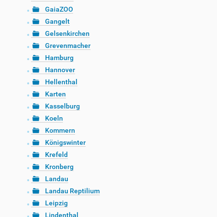
GaiaZOO
Gangelt
Gelsenkirchen
Grevenmacher
Hamburg
Hannover
Hellenthal
Karten
Kasselburg
Koeln
Kommern
Königswinter
Krefeld
Kronberg
Landau
Landau Reptilium
Leipzig
Lindenthal