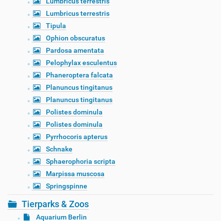
Lumbricus terrestris
Lumbricus terrestris
Tipula
Ophion obscuratus
Pardosa amentata
Pelophylax esculentus
Phaneroptera falcata
Planuncus tingitanus
Planuncus tingitanus
Polistes dominula
Polistes dominula
Pyrrhocoris apterus
Schnake
Sphaerophoria scripta
Marpissa muscosa
Springspinne
Tierparks & Zoos
Aquarium Berlin