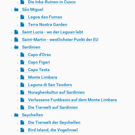
Die Inka-Ruinen in Cusco
São Miguel
Lagoa das Furnas
Terra Nostra Garden
Saint Lucia - wo der Leguan lebt
Saint-Martin - westlichster Punkt der EU
Sardinien
Capo d'Orso
Capo Figari
Capo Testa
Monte Limbara
Laguna di San Teodoro
Nuraghenkultur auf Sardinien
Verlassene Funkbasis auf dem Monte Limbara
Die Tierwelt auf Sardinien
Seychellen
Die Tierwelt der Seychellen
Bird Island, die Vogelinsel