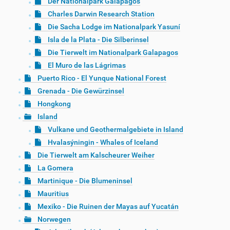
Der Nationalpark Galápagos
Charles Darwin Research Station
Die Sacha Lodge im Nationalpark Yasuní
Isla de la Plata - Die Silberinsel
Die Tierwelt im Nationalpark Galapagos
El Muro de las Lágrimas
Puerto Rico - El Yunque National Forest
Grenada - Die Gewürzinsel
Hongkong
Island
Vulkane und Geothermalgebiete in Island
Hvalasýningin - Whales of Iceland
Die Tierwelt am Kalscheurer Weiher
La Gomera
Martinique - Die Blumeninsel
Mauritius
Mexiko - Die Ruinen der Mayas auf Yucatán
Norwegen