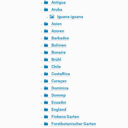
Antigua
Aruba
Iguana iguana
Asien
Azoren
Barbados
Bolivien
Bonaire
Brühl
Chile
CostaRica
Curaçao
Dominica
Domrep
Ecuador
England
Finkens Garten
Forstbotanischer Garten