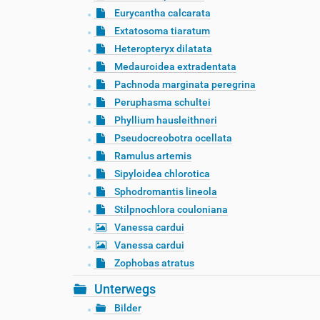
Eurycantha calcarata
Extatosoma tiaratum
Heteropteryx dilatata
Medauroidea extradentata
Pachnoda marginata peregrina
Peruphasma schultei
Phyllium hausleithneri
Pseudocreobotra ocellata
Ramulus artemis
Sipyloidea chlorotica
Sphodromantis lineola
Stilpnochlora couloniana
Vanessa cardui
Vanessa cardui
Zophobas atratus
Unterwegs
Bilder