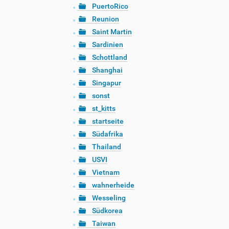
PuertoRico
Reunion
Saint Martin
Sardinien
Schottland
Shanghai
Singapur
sonst
st_kitts
startseite
Südafrika
Thailand
USVI
Vietnam
wahnerheide
Wesseling
Südkorea
Taiwan