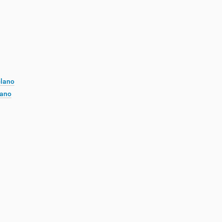
plano
lano