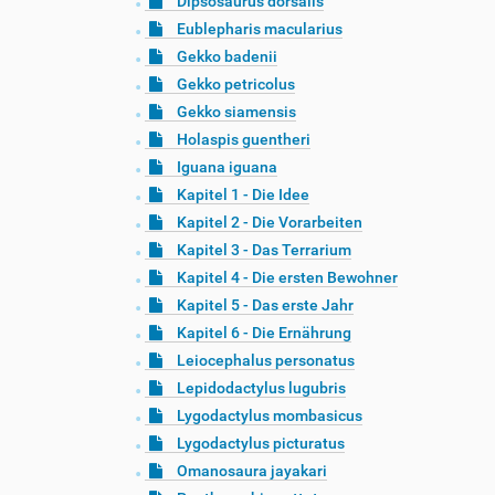
Dipsosaurus dorsalis
Eublepharis macularius
Gekko badenii
Gekko petricolus
Gekko siamensis
Holaspis guentheri
Iguana iguana
Kapitel 1 - Die Idee
Kapitel 2 - Die Vorarbeiten
Kapitel 3 - Das Terrarium
Kapitel 4 - Die ersten Bewohner
Kapitel 5 - Das erste Jahr
Kapitel 6 - Die Ernährung
Leiocephalus personatus
Lepidodactylus lugubris
Lygodactylus mombasicus
Lygodactylus picturatus
Omanosaura jayakari