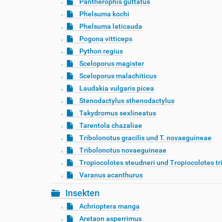
Pantherophis guttatus
Phelsuma kochi
Phelsuma laticauda
Pogona vitticeps
Python regius
Sceloporus magister
Sceloporus malachiticus
Laudakia vulgaris picea
Stenodactylus sthenodactylus
Takydromus sexlineatus
Tarentola chazaliae
Tribolonotus gracilis und T. novaeguineae
Tribolonotus novaeguineae
Tropiocolotes steudneri und Tropiocolotes tr
Varanus acanthurus
Insekten
Achrioptera manga
Aretaon asperrimus