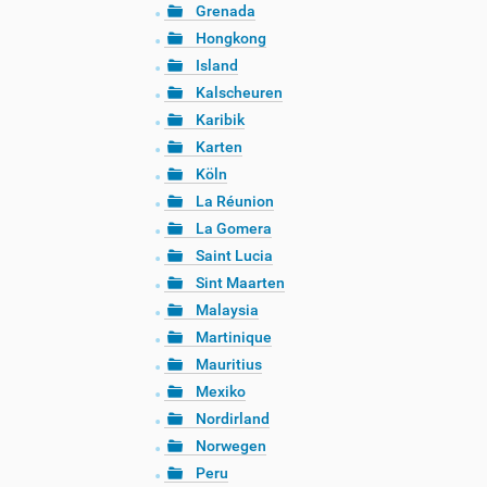
Grenada
Hongkong
Island
Kalscheuren
Karibik
Karten
Köln
La Réunion
La Gomera
Saint Lucia
Sint Maarten
Malaysia
Martinique
Mauritius
Mexiko
Nordirland
Norwegen
Peru