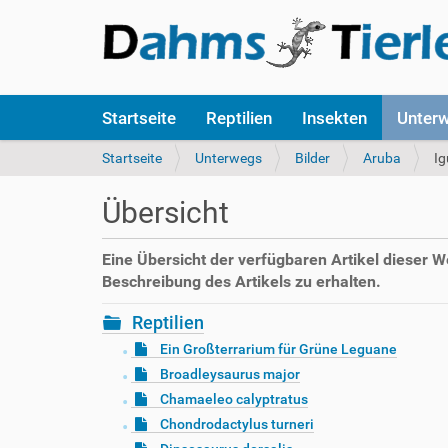
S
Startseite
Reptilien
Insekten
Unter
e
k
S
Startseite
Unterwegs
Bilder
Aruba
Ig
t
i
i
e
Übersicht
o
s
n
i
e
n
Eine Übersicht der verfügbaren Artikel dieser 
n
d
Beschreibung des Artikels zu erhalten.
h
i
Reptilien
e
Ein Großterrarium für Grüne Leguane
r
Broadleysaurus major
:
Chamaeleo calyptratus
Chondrodactylus turneri