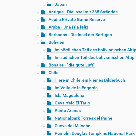
Japan
Antigua - Die Insel mit 365 Stränden
Aquila Private Game Reserve
Aruba - Una isla feliz
Barbados - Die Insel der Bärtigen
Bolivien
Im nördlichen Teil des bolivianischen Alti
Im südlichen Teil des bolivianischen Altip
Bonaire - "die gute Luft"
Chile
Tiere in Chile, ein kleines Bilderbuch
Im Valle de la Engorda
Isla Magdalena
Geysirfeld El Tatio
Punta Arenas
Nationalpark Torres del Paine
Cueva del Milodón
Pumalín Douglas Tompkins National Park