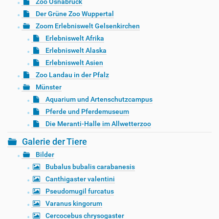
Zoo Osnabrück
Der Grüne Zoo Wuppertal
Zoom Erlebniswelt Gelsenkirchen
Erlebniswelt Afrika
Erlebniswelt Alaska
Erlebniswelt Asien
Zoo Landau in der Pfalz
Münster
Aquarium und Artenschutzcampus
Pferde und Pferdemuseum
Die Meranti-Halle im Allwetterzoo
Galerie der Tiere
Bilder
Bubalus bubalis carabanesis
Canthigaster valentini
Pseudomugil furcatus
Varanus kingorum
Cercocebus chrysogaster