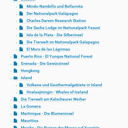
Mindo-Nambillo und Bellavista
Der Nationalpark Galápagos
Charles Darwin Research Station
Die Sacha Lodge im Nationalpark Yasuní
Isla de la Plata - Die Silberinsel
Die Tierwelt im Nationalpark Galapagos
El Muro de las Lágrimas
Puerto Rico - El Yunque National Forest
Grenada - Die Gewürzinsel
Hongkong
Island
Vulkane und Geothermalgebiete in Island
Hvalasýningin - Whales of Iceland
Die Tierwelt am Kalscheurer Weiher
La Gomera
Martinique - Die Blumeninsel
Mauritius
Mexiko - Die Ruinen der Mayas auf Yucatán