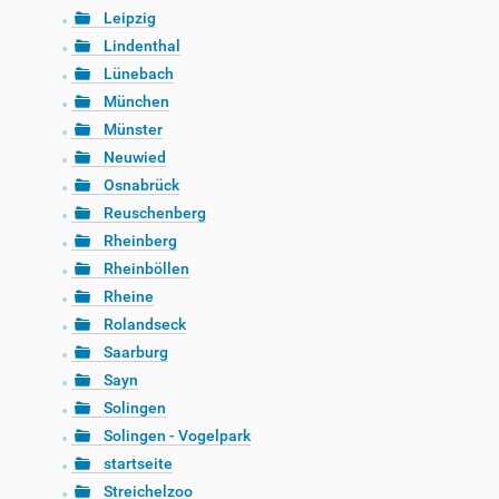
Leipzig
Lindenthal
Lünebach
München
Münster
Neuwied
Osnabrück
Reuschenberg
Rheinberg
Rheinböllen
Rheine
Rolandseck
Saarburg
Sayn
Solingen
Solingen - Vogelpark
startseite
Streichelzoo