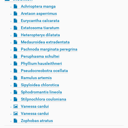
Achrioptera manga
Aretaon asperrimus
Eurycantha calcarata
Extatosoma tiaratum
Heteropteryx dilatata
Medauroidea extradentata
Pachnoda marginata peregrina
Peruphasma schultei
Phyllium hausleithneri
Pseudocreobotra ocellata
Ramulus artemis
Sipyloidea chlorotica
Sphodromantis lineola
Stilpnochlora couloniana
Vanessa cardui
Vanessa cardui
Zophobas atratus