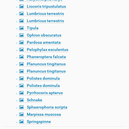
Liocoris tripustulatus
Lumbricus terrestris
Lumbricus terrestris
Tipula
Ophion obscuratus
Pardosa amentata
Pelophylax esculentus
Phaneroptera falcata
Planuncus tingitanus
Planuncus tingitanus
Polistes dominula
Polistes dominula
Pyrrhocoris apterus
Schnake
Sphaerophoria scripta
Marpissa muscosa
Springspinne