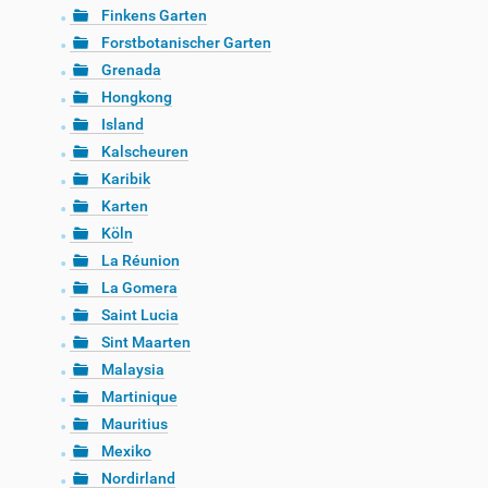
Finkens Garten
Forstbotanischer Garten
Grenada
Hongkong
Island
Kalscheuren
Karibik
Karten
Köln
La Réunion
La Gomera
Saint Lucia
Sint Maarten
Malaysia
Martinique
Mauritius
Mexiko
Nordirland