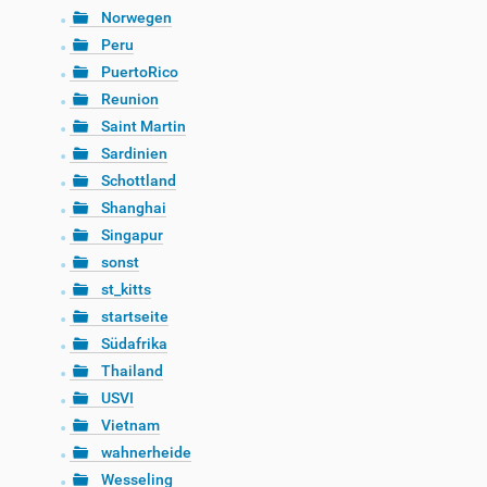
Norwegen
Peru
PuertoRico
Reunion
Saint Martin
Sardinien
Schottland
Shanghai
Singapur
sonst
st_kitts
startseite
Südafrika
Thailand
USVI
Vietnam
wahnerheide
Wesseling