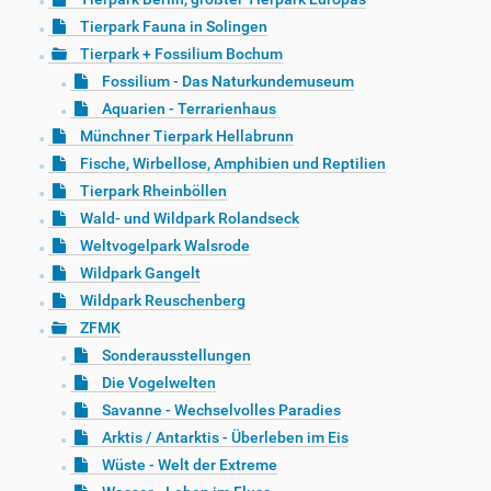
Tierpark Fauna in Solingen
Tierpark + Fossilium Bochum
Fossilium - Das Naturkundemuseum
Aquarien - Terrarienhaus
Münchner Tierpark Hellabrunn
Fische, Wirbellose, Amphibien und Reptilien
Tierpark Rheinböllen
Wald- und Wildpark Rolandseck
Weltvogelpark Walsrode
Wildpark Gangelt
Wildpark Reuschenberg
ZFMK
Sonderausstellungen
Die Vogelwelten
Savanne - Wechselvolles Paradies
Arktis / Antarktis - Überleben im Eis
Wüste - Welt der Extreme