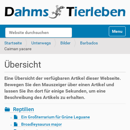
S
Website durchsuchen
Toggle na
e
k
Erweiterte Suche…
Startseite
Unterwegs
Bilder
Barbados
t
Caiman yacare
i
o
Übersicht
n
e
n
Eine Übersicht der verfügbaren Artikel dieser Webseite.
Bewegen Sie den Mauszeiger über einen Artikel und
lassen Sie ihn dort für einige Sekunden, um eine
Beschreibung des Artikels zu erhalten.
Reptilien
Ein Großterrarium für Grüne Leguane
Broadleysaurus major