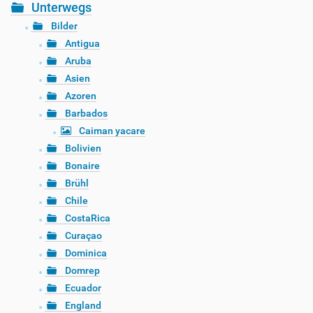
Unterwegs
Bilder
Antigua
Aruba
Asien
Azoren
Barbados
Caiman yacare
Bolivien
Bonaire
Brühl
Chile
CostaRica
Curaçao
Dominica
Domrep
Ecuador
England