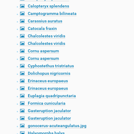
Calopteryx splendens
Camptogramma bilineata
Carassius auratus
Catocala fraxin
Chalcolestes viridis
Chalcolestes viridis
Cornu aspersum
Cornu aspersum
Cyphostethus tristriatus
Dolichopus nigricornis
Erinaceus europaeus
Erinaceus europaeus
Euplagia quadripunctaria
Formica cunicularia
Gasteruption jaculator
Gasteruption jaculator
gonocerus-acuteangulatus.jpg
Halyomorpha halys