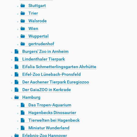
Stuttgart
Trier
Walsrode
Wien
Wuppertal
gertrudenhof
Burgers' Zoo in Arnheim
Lindenthaler Tierpark
Eifalia Schmetterlingsgarten Ahrhütte
Eifel-Zoo Lünebach-Pronsfeld
Der Aachener Tierpark Euregiozoo
Der GaiaZOO in Kerkrade
Hamburg
Das Tropen-Aquarium
Hagenbecks Dinosaurier
Tierwelten bei Hagenbeck
Miniatur Wunderland
Erlebnis-Zoo Hannover