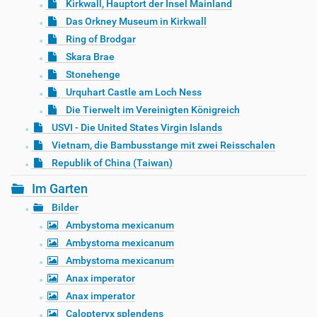
Kirkwall, Hauptort der Insel Mainland
Das Orkney Museum in Kirkwall
Ring of Brodgar
Skara Brae
Stonehenge
Urquhart Castle am Loch Ness
Die Tierwelt im Vereinigten Königreich
USVI - Die United States Virgin Islands
Vietnam, die Bambusstange mit zwei Reisschalen
Republik of China (Taiwan)
Im Garten
Bilder
Ambystoma mexicanum
Ambystoma mexicanum
Ambystoma mexicanum
Anax imperator
Anax imperator
Calopteryx splendens