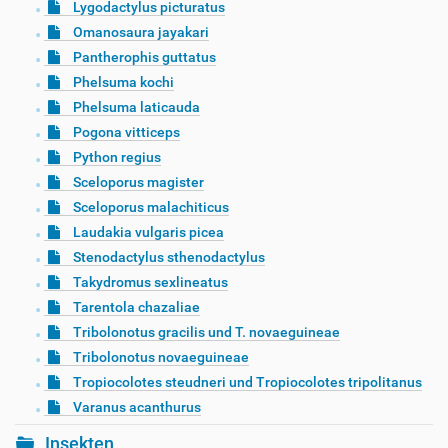
Lygodactylus picturatus
Omanosaura jayakari
Pantherophis guttatus
Phelsuma kochi
Phelsuma laticauda
Pogona vitticeps
Python regius
Sceloporus magister
Sceloporus malachiticus
Laudakia vulgaris picea
Stenodactylus sthenodactylus
Takydromus sexlineatus
Tarentola chazaliae
Tribolonotus gracilis und T. novaeguineae
Tribolonotus novaeguineae
Tropiocolotes steudneri und Tropiocolotes tripolitanus
Varanus acanthurus
Insekten